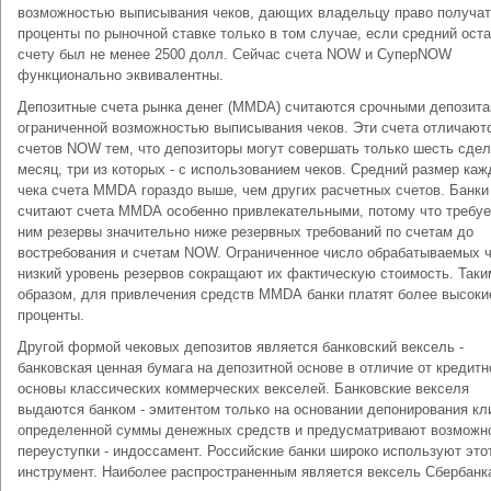
возможностью выписывания чеков, дающих владельцу право получа
проценты по рыночной ставке только в том случае, если средний оста
счету был не менее 2500 долл. Сейчас счета NOW и СуперNOW
функционально эквивалентны.
Депозитные счета рынка денег (ММDА) считаются срочными депозита
ограниченной возможностью выписывания чеков. Эти счета отличаютс
счетов NOW тем, что депозиторы могут совершать только шесть сдел
месяц, три из которых - с использованием чеков. Средний размер каж
чека счета ММDА гораздо выше, чем других расчетных счетов. Банки
считают счета ММDА особенно привлекательными, потому что требу
ним резервы значительно ниже резервных требований по счетам до
востребования и счетам NOW. Ограниченное число обрабатываемых ч
низкий уровень резервов сокращают их фактическую стоимость. Таки
образом, для привлечения средств ММDА банки платят более высоки
проценты.
Другой формой чековых депозитов является банковский вексель -
банковская ценная бумага на депозитной основе в отличие от кредитн
основы классических коммерческих векселей. Банковские векселя
выдаются банком - эмитентом только на основании депонирования кл
определенной суммы денежных средств и предусматривают возможн
переуступки - индоссамент. Российские банки широко используют это
инструмент. Наиболее распространенным является вексель Сбербан