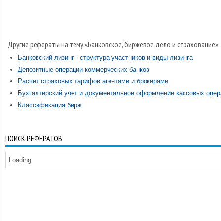
Другие рефераты на тему «Банковское, биржевое дело и страхование»:
Банковский лизинг - структура участников и виды лизинга
Депозитные операции коммерческих банков
Расчет страховых тарифов агентами и брокерами
Бухгалтерский учет и документальное оформление кассовых опер
Классификация бирж
ПОИСК РЕФЕРАТОВ
Loading