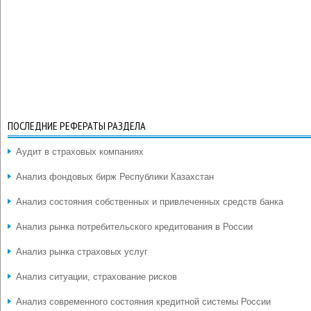
ПОСЛЕДНИЕ РЕФЕРАТЫ РАЗДЕЛА
Аудит в страховых компаниях
Анализ фондовых бирж Республики Казахстан
Анализ состояния собственных и привлеченных средств банка
Анализ рынка потребительского кредитования в России
Анализ рынка страховых услуг
Анализ ситуации, страхование рисков
Анализ современного состояния кредитной системы России