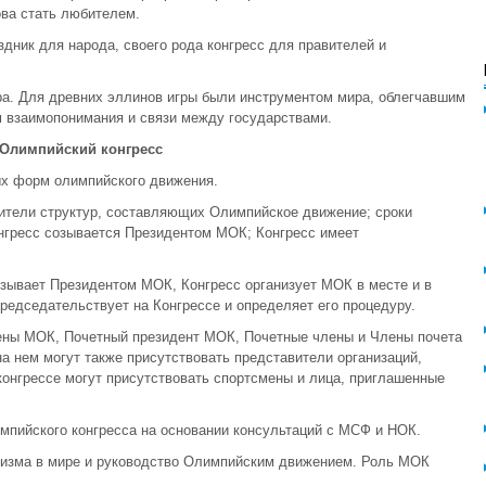
ова стать любителем.
ник для народа, своего рода конгресс для правителей и
ра. Для древних эллинов игры были инструментом мира, облегчавшим
 взаимопонимания и связи между государствами.
 Олимпийский конгресс
ых форм олимпийского движения.
ители структур, составляющих Олимпийское движение; сроки
нгресс созывается Президентом МОК; Конгресс имеет
зывает Президентом МОК, Конгресс организует МОК в месте и в
редседательствует на Конгрессе и определяет его процедуру.
ены МОК, Почетный президент МОК, Почетные члены и Члены почета
 нем могут также присутствовать представители организаций,
онгрессе могут присутствовать спортсмены и лица, приглашенные
мпийского конгресса на основании консультаций с МСФ и НОК.
изма в мире и руководство Олимпийским движением. Роль МОК