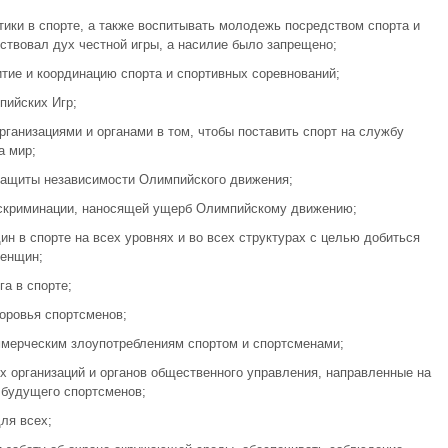
тики в спорте, а также воспитывать молодежь посредством спорта и
дствовал дух честной игры, а насилие было запрещено;
итие и координацию спорта и спортивных соревнований;
пийских Игр;
рганизациями и органами в том, чтобы поставить спорт на службу
а мир;
 защиты независимости Олимпийского движения;
искриминации, наносящей ущерб Олимпийскому движению;
н в спорте на всех уровнях и во всех структурах с целью добиться
женщин;
га в спорте;
оровья спортсменов;
ммерческим злоупотреблениям спортом и спортсменами;
х организаций и органов общественного управления, направленные на
 будущего спортсменов;
ля всех;