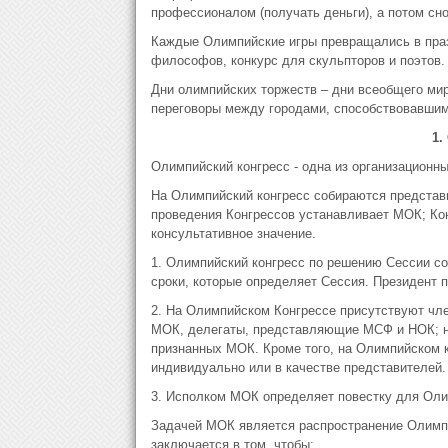
профессионалом (получать деньги), а потом сн
Каждые Олимпийские игры превращались в празд
философов, конкурс для скульпторов и поэтов.
Дни олимпийских торжеств – дни всеобщего ми
переговоры между городами, способствовавшим
1.
Олимпийский конгресс - одна из организационн
На Олимпийский конгресс собираются представ
проведения Конгрессов устанавливает МОК; Ко
консультативное значение.
1. Олимпийский конгресс по решению Сессии со
сроки, которые определяет Сессия. Президент п
2. На Олимпийском Конгрессе присутствуют чл
МОК, делегаты, представляющие МСФ и НОК; на
признанных МОК. Кроме того, на Олимпийском к
индивидуально или в качестве представителей.
3. Исполком МОК определяет повестку для Оли
Задачей МОК является распространение Олимп
заключается в том, чтобы: