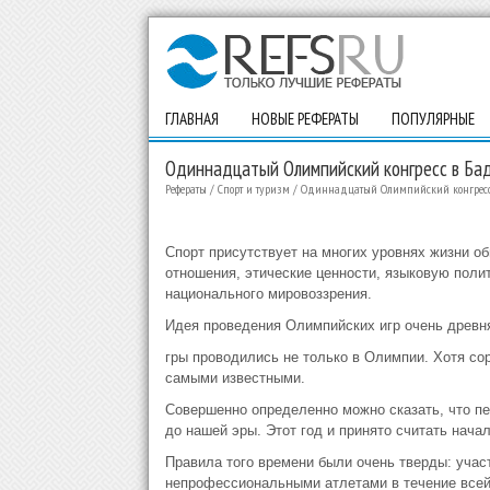
ГЛАВНАЯ
НОВЫЕ РЕФЕРАТЫ
ПОПУЛЯРНЫЕ
Одиннадцатый Олимпийский конгресс в Ба
Рефераты
/
Спорт и туризм
/
Одиннадцатый Олимпийский конгресс 
Спорт присутствует на многих уровнях жизни о
отношения, этические ценности, языковую полити
национального мировоззрения.
Идея проведения Олимпийских игр очень древня
гры проводились не только в Олимпии. Хотя с
самыми известными.
Совершенно определенно можно сказать, что пе
до нашей эры. Этот год и принято считать нача
Правила того времени были очень тверды: учас
непрофессиональными атлетами в течение всей