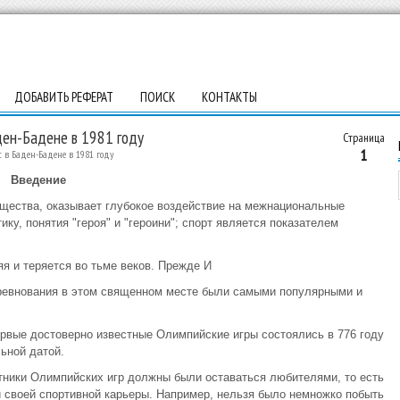
ДОБАВИТЬ РЕФЕРАТ
ПОИСК
КОНТАКТЫ
ден-Бадене в 1981 году
Страница
1
в Баден-Бадене в 1981 году
Введение
бщества, оказывает глубокое воздействие на межнациональные
ку, понятия "героя" и "героини"; спорт является показателем
я и теряется во тьме веков. Прежде И
оревнования в этом священном месте были самыми популярными и
рвые достоверно известные Олимпийские игры состоялись в 776 году
льной датой.
тники Олимпийских игр должны были оставаться любителями, то есть
 своей спортивной карьеры. Например, нельзя было немножко побыть