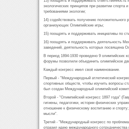
13) поощрять и поддерживать ответственность 
экологических принципов при развитии спорта и
требованиями экологии;
14) содействовать получению положительного р
организующих Олимпийские игры;
15) поощрять и поддерживать инициативы по ст
16) поощрять и поддерживать деятельность Ме
заведений, деятельность которых посвящена О
В период 1894-1930 проведено 9 олимпийских ко
форумы позволили объединить олимпийское дви
Каждый конгресс имел своё наименование.
Первый - "Международный атлетический конгрес
спортивных обществ, чтобы изучить вопросы ст
был создан Международный олимпийский комит
Второй - "Олимпийский конгресс 1897 года" (Га
гигиены, педагогики, истории физических упра
отношение к физическому воспитанию и спорту;
мысли".
Третий - "Международный конгресс по проблемам
отразил идею международного сотрудничества 