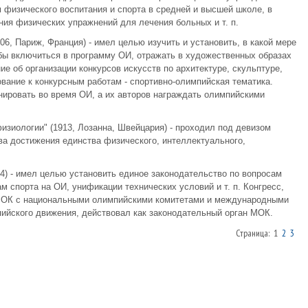
физического воспитания и спорта в средней и высшей школе, в
ния физических упражнений для лечения больных и т. п.
06, Париж, Франция) - имел целью изучить и установить, в какой мере
 бы включиться в программу ОИ, отражать в художественных образах
е об организации конкурсов искусств по архитектуре, скульптуре,
вание к конкурсным работам - спортивно-олимпийская тематика.
ировать во время ОИ, а их авторов награждать олимпийскими
физиологии" (1913, Лозанна, Швейцария) - проходил под девизом
ва достижения единства физического, интеллектуального,
4) - имел целью установить единое законодательство по вопросам
м спорта на ОИ, унификации технических условий и т. п. Конгресс,
МОК с национальными олимпийскими комитетами и международными
йского движения, действовал как законодательный орган МОК.
Страница: 1
2
3