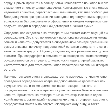
ссуду. Причем проценты в пользу банка начисляются по более высок
ставке, чем в пользу владельца счета. Контокоррентные счета откры
надежным клиентам, первоклассным заемщикам, как знак особого до
Владелец счета при превышении расходов над поступлением средств
возможность без специального оформления в каждом конкретном слу
получать кредит в определенной договором с банком сумме.
Определенное сходство с контокоррентным счетом имеет текущий сч
овердрафтом. Это счет, по которому на основании соглашения между
банком и клиентом допускается в определенном размере превышение
суммы списания по счету, над величиной остатков средств, что означ
заимствование кредита. Однако, следует видеть различие между эти
счетами. При овердрафте в отличие от контокоррента, такие взаимод
осуществляются от случая к случаю, носят нерегулярный характер.
Соответственно для этого счета более характерен пассивный (кредит
остаток.
Наличие текущего счета с овердрафтом не исключает открытие клие
проведения определенных операций дополнительно депозитных или
ссудных счетов, в то же время, как на контокоррентном счете
сосредотачиваются все операции, осуществляемые банком в отноше
клиента. Кроме того, контокоррентные счета открываются в адрес
хозяйственных организаций – юридических лиц, в то время, как счет с
овердрафтом может быть открыт неюридическому лицу, а также