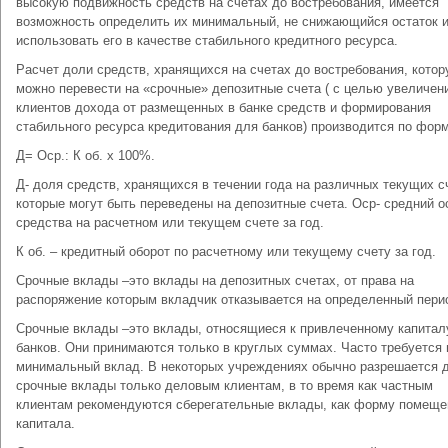
высокую подвижность средств на счетах до востребования, имеется
возможность определить их минимальный, не снижающийся остаток 
использовать его в качестве стабильного кредитного ресурса.
Расчет доли средств, хранящихся на счетах до востребования, кото
можно перевести на «срочные» депозитные счета ( с целью увеличен
клиентов дохода от размещенных в банке средств и формирования
стабильного ресурса кредитования для банков) производится по фор
Д= Оср.: К об. х 100%.
Д- доля средств, хранящихся в течении года на различных текущих с
которые могут быть переведены на депозитные счета. Оср- средний о
средства на расчетном или текущем счете за год.
К об. – кредитный оборот по расчетному или текущему счету за год.
Срочные вклады –это вклады на депозитных счетах, от права на
распоряжение которым вкладчик отказывается на определенный пери
Срочные вклады –это вклады, относящиеся к привлеченному капитал
банков. Они принимаются только в круглых суммах. Часто требуется 
минимальный вклад. В некоторых учреждениях обычно разрешается 
срочные вклады только деловым клиентам, в то время как частным
клиентам рекомендуются сберегательные вклады, как форму помеще
капитала.