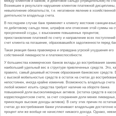
между клиентом и банком, и дебетовое сальдо (отрицательное) по сче
Возникшее в результате нарушение клиентом платежной дисциплины,
невыполнение обязательств, т.е. негативное явление в хозяйственной
деятельности владельца счета.
В последнем случае банк применяет к клиенту жестокие санкции-взы
по дебетовому сальдо пени, штрафов или отнесение этой суммы на с
просроченной ссуды, с взысканием повышенных процентов;
приостановление платежей по счету и направление всех поступлений
счет клиента на погашение, образовавшейся задолженности перед ба
Такая реакция банка правомерна и оправдана угрозой ухудшения его
собственной ликвидности и платежеспособности.
У большинства коммерческих банков вклады до востребования заним
наибольший удельный вес в структуре привлеченных средств. Это, к
правило, самый дешевый источник образования банковских средств. 
с высокой мобильностью средств в остаток на счетах до востребован
непостоянен, иногда крайне изменчив. Возможность владельца счета 
любой момент изъять средства требует наличие на обороте банка
повышенной доли высоколиквидных активов. (остатка средств в кассе
корреспондентском счете, за счет сохранения доли менее ликвидных,
приносящих высокие доходы активов). В силу этих причин по остатка
счетах до востребования банки уплачивают владельцам достаточно н
процент или же вообще не начисляют никакого дохода. Однако, невзи