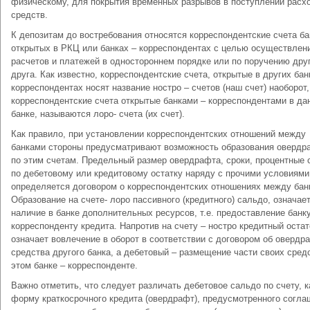
физическому, для покрытия временных разрывов в поступлении расх
средств.
К депозитам до востребования относятся корреспондентские счета ба
открытых в РКЦ или банках – корреспондентах с целью осуществлен
расчетов и платежей в одностороннем порядке или по поручению дру
друга. Как известно, корреспондентские счета, открытые в других бан
корреспондентах носят название ностро – счетов (наш счет) наоборот,
корреспондентские счета открытые банками – корреспондентами в да
банке, называются лоро- счета (их счет).
Как правило, при установлении корреспондентских отношений между
банками стороны предусматривают возможность образования овердр
по этим счетам. Предельный размер овердрафта, сроки, процентные 
по дебетовому или кредитовому остатку наряду с прочими условиями
определяется договором о корреспондентских отношениях между бан
Образование на счете- лоро пассивного (кредитного) сальдо, означае
наличие в банке дополнительных ресурсов, т.е. предоставление банку
корреспонденту кредита. Напротив на счету – ностро кредитный остат
означает вовлечение в оборот в соответствии с договором об овердр
средства другого банка, а дебетовый – размещение части своих сред
этом банке – корреспонденте.
Важно отметить, что следует различать дебетовое сальдо по счету, к
форму краткосрочного кредита (овердрафт), предусмотренного согл