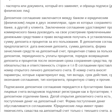
· паспорта или документа, который его заменяет, и образца подписи (
физических лиц).
Депозитное соглашение заключается между банком и юридическим
(физическим) лицом в двух экземплярах, один из которых сохраняетс
банке, а другой у клиента. Заключенное соглашение удостоверяет пр
коммерческого банка руководить на свое усмотрение привлеченными
денежными средствами и право вкладчиков получать в установленны
сумму депозита и процентов за его пользование. В депозитном согла
предполагается: дата внесения депозита, сумма депозита, форма
зачисления средств на депозитный счет, процентная ставка за польз
депозитом, периодичность уплаты процентов, порядок возвращения
депозита и процентов после окончания срока сохранения средства, пр
обязательства и ответственность сторон и т.п В соглашении проставл
номер открытого личного депозитного счета. В номер счета вносят
параметры, которые характеризуют вид, тип вклада, срок действия, с
окончания соглашения, тип контрагента, процентную ставку и прочие.
Подписанное депозитное соглашение передается в бухгалтерию банка
лицевые счета вкладчиков подлежат регистрации как в бухгалтерии, т
депозитном отделении банка. Датой открытия депозитного счета есть
поступления денег на депозитный счет. Форма поступления денег
обуславливается соглашением. Юридические лица имеют право
перечислять средства на депозитный счет только с текущего счета, а