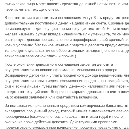
физические лица могут вносить средства денежной наличностью или
перечислять с текущего счета.
В соответствии с депозитным соглашением могут быть предусмотрен
дополнительные поступления денег на депозитные счета. Срочные д
не используются для осуществления текущих платежей. Если вклад
желает изменить сумму вклада - увеличить или уменьшить, то он мо
расторгнуть депозитное соглашение и переоформить свой срочный вк
новых условиях. Частичное изъятие средств с депозита предусмотре
только для отдельных типов сберегательных вкладов (пенсионных, д
зачисления заработной платы и прочие.).
После окончания депозитного соглашения закрытия депозита
осуществляется на основе оформления мемориального ордера.
Возвращения депозита и уплата процентного дохода юридическим ли
осуществляется только через перечисление средств на текущий счет,
физическим лицам - путем выплаты денежной наличности или перечи
средств на текущий счет. Досрочное закрытие депозитного счета воз
на основании заявления или ходатайства вкладчика.
За пользование привлеченным средством коммерческие банки платят
вкладчикам процентный доход, который может выплачиваться авансо
периодически (ежемесячно, раз в квартал, по итогам года) и после
окончания срока действия депозита. Действующими правилами
предусмотрено ежемесячное начисление процентов независимо от да