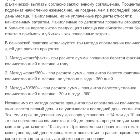
фактической выплаты согласно заключенному соглашению. Проценты
подлежат начислению ежемесячно, не позднее, чем в последний раб
день месяца. Начисленные, но не уплаченные проценты относят к
начисленным затратам. Начисленные по депозитам проценты отобра
в балансе на первое число следующего месяца как обязательства бан
отчете о прибылях и убытках - как понесенные затраты.
В банковской практике используется три метода определения количе
дней для расчета процентов:
1. Метод «факт/факт» - при расчете суммы процентов берется факти
количество дней в месяце и году;
2. Метод «факт/360» - при расчете суммы процентов берется фактиче
количество дней в месяце, но условно в году - 360 дней.
3. Метод «30/360» - при расчете суммы процентов берется условное
количество дней в месяце - 30 и в году - 360.
Независимо от метода расчета процентов при определении количеств
учитывается первый день и не учитывается последний день соглашен
Так, если срок по депозитному договору установлен с 14 мая до 10 ав
то при определении количества дней для расчета процентов учитывае
мая и не учитывается 10 августа. При начислении процентов за отчет
месяц последний день месяца может включаться в расчет, кроме слу
когда отчетная дата есть датой окончания операции.