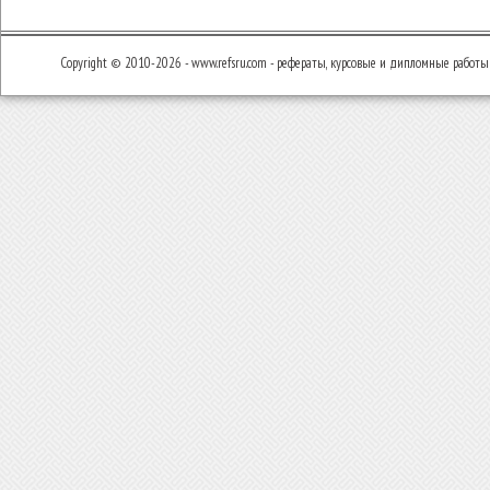
Copyright © 2010-2026 - www.refsru.com - рефераты, курсовые и дипломные работы