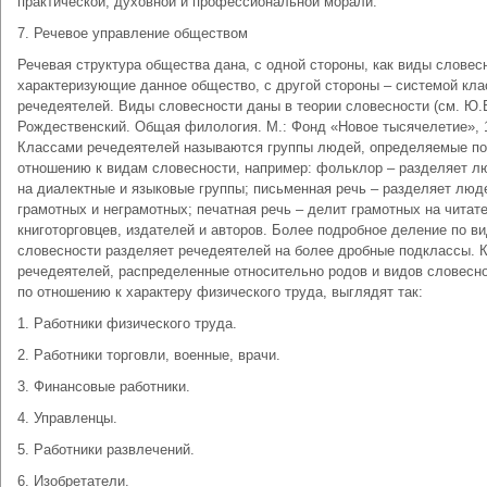
практической, духовной и профессиональной морали.
7. Речевое управление обществом
Речевая структура общества дана, с одной стороны, как виды словес
характеризующие данное общество, с другой стороны – системой кла
речедеятелей. Виды словесности даны в теории словесности (см. Ю.
Рождественский. Общая филология. М.: Фонд «Новое тысячелетие», 1
Классами речедеятелей называются группы людей, определяемые по
отношению к видам словесности, например: фольклор – разделяет л
на диалектные и языковые группы; письменная речь – разделяет люд
грамотных и неграмотных; печатная речь – делит грамотных на читат
книготорговцев, издателей и авторов. Более подробное деление по в
словесности разделяет речедеятелей на более дробные подклассы. 
речедеятелей, распределенные относительно родов и видов словесно
по отношению к характеру физического труда, выглядят так:
1. Работники физического труда.
2. Работники торговли, военные, врачи.
3. Финансовые работники.
4. Управленцы.
5. Работники развлечений.
6. Изобретатели.