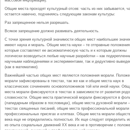
массовой информации).
Общие места проходят культурный отсев: часть из них забывается, ч
остается навечно, подчиняясь следующим законам культуры:
Раз запрещенное нельзя разрешать.
Всякое запрещение должно развивать деятельность.
С точки зрения культурной значимости общих мест наибольшее значе
имеют наука и мораль. Общие места науки – те отправные положения
которые составляют ее аксиоматическую часть и к которым должны
логически возводиться любые научные разработки – как подкрепленн
научными наблюдениями и экспериментами, так и дедуктивно вывед
(как в математике).
Важнейшей частью общих мест являются положения морали. Положе
морали зафиксированы в текстах, так же как и общие места наук в
классических сочинениях основоположников той или иной науки. Общ
места морали фиксируются в текстах в зависимости от развития род
словесности. Общие места практической морали фиксируются в фол
(лапидарным образом в пословицах), общие места духовной морали –
текстах священных писаний, общие места профессиональной морали 
профессиональных присягах и клятвах. Общие места морали общест
века еще не определились полностью. Их еще следует определить и
из опыта социальных движений XX века и не в противоречии с полож