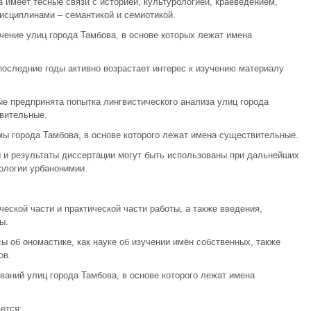
 имеет тесные связи с историей, культурологией, краеведением,
исциплинами – семантикой и семиотикой.
чение улиц города Тамбова, в основе которых лежат имена
последние годы активно возрастает интерес к изучению материалу
ые предпринята попытка лингвистического анализа улиц города
вительные.
ы города Тамбова, в основе которого лежат имена существительные.
и результаты диссертации могут быть использованы при дальнейших
ологии урбанонимии.
ческой части и практической части работы, а также введения,
ы.
ы об ономастике, как науке об изучении имён собственных, также
ов.
ваний улиц города Тамбова, в основе которого лежат имена
ется: