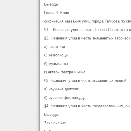
Выводы
Глава ІІ. Клас
сификация названия улиц города Тамбова по с
§1. . Названия улиц в честь Героев Советского 
§2. Названия улиц в честь знаменитых творческ
а) писатели
б) живописцы
б) музыканты
г) актёры театра и кино
§3. Названия улиц в честь знаменитых людей.
а) научные деятели
б) русские флотоводцы
§4. Названия улиц в честь государственных, о
Выводы
Заключение