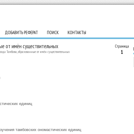
ДОБАВИТЬ РЕФЕРАТ
ПОИСК
КОНТАКТЫ
ные от имён существительных
Страница
1
ода Тамбова, образованные от имён существительных
и
астических единиц
изучения тамбовских ономастических единиц