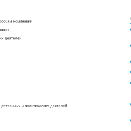
пособам номинации
союза
их деятелей
бщественных и политических деятелей