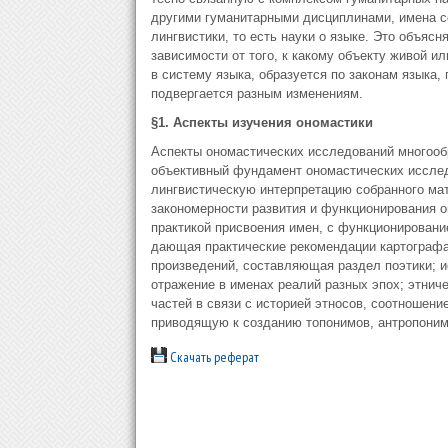
другими гуманитарными дисциплинами, имена с
лингвистики, то есть науки о языке. Это объяс
зависимости от того, к какому объекту живой ил
в систему языка, образуется по законам языка,
подвергается разным изменениям.
§1. Аспекты изучения ономастики
Аспекты ономастических исследований многооб
объективный фундамент ономастических иссле
лингвистическую интерпретацию собранного ма
закономерности развития и функционирования о
практикой присвоения имен, с функционировани
дающая практические рекомендации картографа
произведений, составляющая раздел поэтики; и
отражение в именах реалий разных эпох; этнич
частей в связи с историей этносов, соотношени
приводящую к созданию топонимов, антропонимо
Скачать реферат