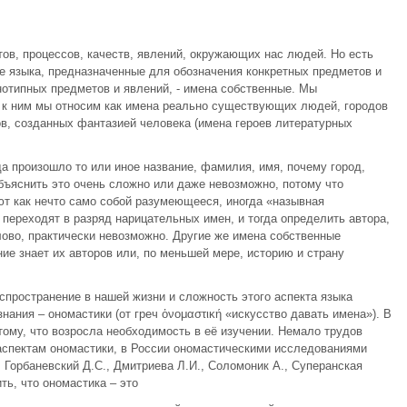
ов, процессов, качеств, явлений, окружающих нас людей. Но есть
е языка, предназначенные для обозначения конкретных предметов и
отипных предметов и явлений, - имена собственные. Мы
, к ним мы относим как имена реально существующих людей, городов
ов, созданных фантазией человека (имена героев литературных
а произошло то или иное название, фамилия, имя, почему город,
 объяснить это очень сложно или даже невозможно, потому что
ют как нечто само собой разумеющееся, иногда «назывная
 переходят в разряд нарицательных имен, и тогда определить автора,
лово, практически невозможно. Другие же имена собственные
ие знает их авторов или, по меньшей мере, историю и страну
спространение в нашей жизни и сложность этого аспекта языка
нания – ономастики (от греч ὀνομαστική «искусство давать имена»). В
тому, что возросла необходимость в её изучении. Немало трудов
спектам ономастики, в России ономастическими исследованиями
 Горбаневский Д.С., Дмитриева Л.И., Соломоник А., Суперанская
ть, что ономастика – это