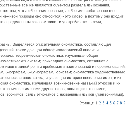
обственные все же являются объектом раздела языкознания,
няется тем, что любое наименование, любое имя собственное (вне
и неживой природы оно относится) - это слово, а поэтому оно входит
 по определенным законам живет и употребляется в речи,
разны. Выделяется описательная ономастика, составляющая
дований, также дающая общефилологический анализ и
териала; теоретическая ономастика, изучающая общие
номастических систем; прикладная ономастика, связанная с
ем имен в живой речи и проблемами наименований и переименований,
м, биографам, библиографам, юристам; ономастика художественных
сторическая ономастика, изучающая историю появления имен, и их
еская ономастика, изучающая возникновение названий этносов и их
е этнонимов с именами других типов, эволюцию этнонимов,
в, зоонимов, связь этнонимов с названиями языков (лингвонимами).
Страница: 1
2
3
4
5
6
7
8
9