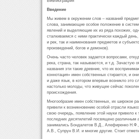
Библиография
Введение
Мы живем в окружении слов – названий предмет
слова, занимающие особое положение в систем
явлений и выделяющие их из ряда похожих, одн
сталкиваемся с ними практически каждый день
и рек, так и наименования предметов и субъект
произведений, богов и демонов).
Очень часто человек задается вопросами, откуд
река, страна, так называются, и т.д. Зачастую
названия эти такие древние, что их воспринима
коннотация» имен собственных стирается, и они
и даже язык, в котором впервые возникло это с
настолько молоды, что живущее сейчас поколен
происхождения.
Многообразие имен собственных, их широкое ра
привели к возникновению особой отрасли языкоз
свою очередь, появление этой науки привело к 
последних десятилетий посвящено различным а
занимались Бондалетов В.Д., Алефиренко Н.Ф.,
А.В., Супрун В.И. и многие другие. Стоит отмети