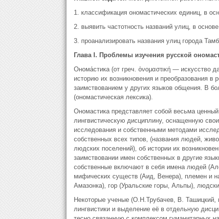
1. классификация ономастических единиц, в ос
2. выявить частотность названий улиц, в осно
3. проанализировать названия улиц города Там
Глава I. Проблемы изучения русской ономас
Онома́стика (от греч. ὀνομαστική — искусство 
историю их возникновения и преобразования в р
заимствованием у других языков общения. В б
(ономастическая лексика).
Ономастика представляет собой весьма ценный
лингвистическую дисциплину, оснащенную свои
исследования и собственными методами исследо
собственных всех типов, (названия людей, живо
людских поселений), об истории их возникновен
заимствовании имен собственных в другие язык
собственные включают в себя имена людей (Але
мифических существ (Аид, Венера), племен и нар
Амазонка), гор (Уральские горы, Альпы), людски
Некоторые ученые (О.Н.Трубачев, В. Ташицкий,
лингвистики и выделение её в отдельную дисц
тесно связанную с комплексом гуманитарных нау