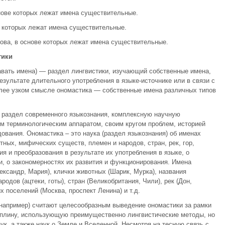
нове которых лежат имена существительные.
ве которых лежат имена существительные.
бова, в основе которых лежат имена существительные.
тики
давать имена) — раздел лингвистики, изучающий собственные имена,
езультате длительного употребления в языке-источнике или в связи с
олее узком смысле ономастика — собственные имена различных типов
 раздел современного языкознания, комплексную научную
м терминологическим аппаратом, своим кругом проблем, историей
вания. Ономастика – это наука (раздел языкознания) об именах
тных, мифических существ, племен и народов, стран, рек, гор,
ия и преобразования в результате их употребления в языке, о
и, о закономерностях их развития и функционирования. Имена
ксандр, Мария), клички животных (Шарик, Мурка), названия
одов (ацтеки, готы), стран (Великобритания, Чили), рек (Дон,
х поселений (Москва, проспект Ленина) и т.д.
 например) считают целесообразным выведение ономастики за рамки
иплину, использующую преимущественно лингвистические методы, но
к, а также наук о Земле и Вселенной. Несмотря на тесную связь с