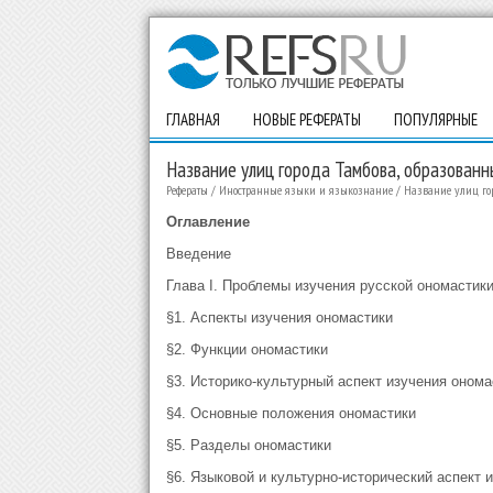
ГЛАВНАЯ
НОВЫЕ РЕФЕРАТЫ
ПОПУЛЯРНЫЕ
Название улиц города Тамбова, образован
Рефераты
/
Иностранные языки и языкознание
/
Название улиц гор
Оглавление
Введение
Глава І. Проблемы изучения русской ономастик
§1. Аспекты изучения ономастики
§2. Функции ономастики
§3. Историко-культурный аспект изучения оном
§4. Основные положения ономастики
§5. Разделы ономастики
§6. Языковой и культурно-исторический аспект 