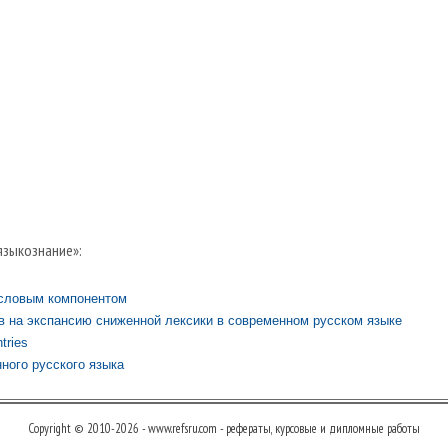
языкознание»:
исловым компонентом
в на экспансию сниженной лексики в современном русском языке
tries
ного русского языка
Copyright © 2010-2026 - www.refsru.com - рефераты, курсовые и дипломные работы