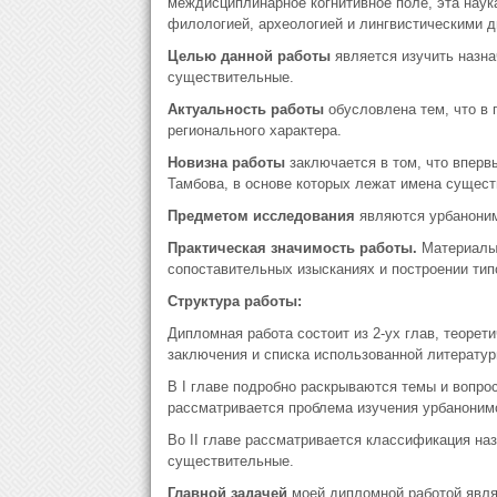
междисциплинарное когнитивное поле, эта наука
филологией, археологией и лингвистическими д
Целью данной работы
является изучить назна
существительные.
Актуальность работы
обусловлена тем, что в 
регионального характера.
Новизна работы
заключается в том, что вперв
Тамбова, в основе которых лежат имена сущест
Предметом исследования
являются урбаноним
Практическая значимость работы.
Материалы 
сопоставительных изысканиях и построении тип
Структура работы:
Дипломная работа состоит из 2-ух глав, теорети
заключения и списка использованной литератур
В І главе подробно раскрываются темы и вопрос
рассматривается проблема изучения урбаноним
Во ІІ главе рассматривается классификация наз
существительные.
Главной задачей
моей дипломной работой явля