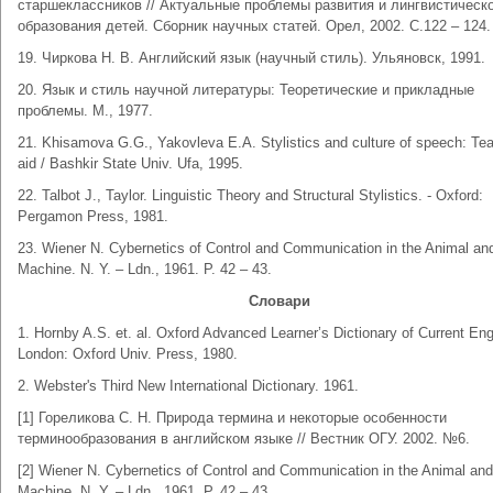
старшеклассников // Актуальные проблемы развития и лингвистическ
образования детей. Сборник научных статей. Орел, 2002. С.122 – 124.
19. Чиркова Н. В. Английский язык (научный стиль). Ульяновск, 1991.
20. Язык и стиль научной литературы: Теоретические и прикладные
проблемы. М., 1977.
21. Khisamova G.G., Yakovleva E.A. Stylistics and culture of speech: Te
aid / Bashkir State Univ. Ufa, 1995.
22. Talbot J., Taylor. Linguistic Theory and Structural Stylistics. - Oxford:
Pergamon Press, 1981.
23. Wiener N. Cybernetics of Control and Communication in the Animal an
Machine. N. Y. – Ldn., 1961. P. 42 – 43.
Словари
1. Hornby A.S. et. al. Oxford Advanced Learner’s Dictionary of Current Eng
London: Oxford Univ. Press, 1980.
2. Webster's Third New International Dictionary. 1961.
[1] Гореликова С. Н. Природа термина и некоторые особенности
терминообразования в английском языке // Вестник ОГУ. 2002. №6.
[2] Wiener N. Cybernetics of Control and Communication in the Animal and
Machine. N. Y. – Ldn., 1961. P. 42 – 43.