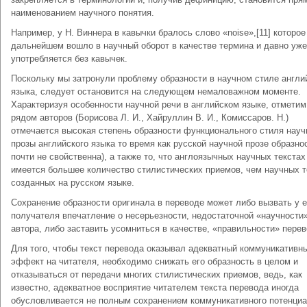
наименованием научного понятия.
Например, у Н. Виннера в кавычки бралось слово «noise»,[11] которое
дальнейшем вошло в научный оборот в качестве термина и давно уже
употребляется без кавычек.
Поскольку мы затронули проблему образности в научном стиле англи
языка, следует остановится на следующем немаловажном моменте.
Характеризуя особенности научной речи в английском языке, отметим
рядом авторов (Борисова Л. И., Хайруллин В. И., Комиссаров. Н.)
отмечается высокая степень образности функционального стиля науч
прозы английского языка то время как русской научной прозе образно
почти не свойственна), а также то, что англоязычных научных текстах
имеется большее количество стилистических приемов, чем научных т
созданных на русском языке.
Сохранение образности оригинала в переводе может либо вызвать у е
получателя впечатление о несерьезности, недостаточной «научности
автора, либо заставить усомниться в качестве, «правильности» перев
Для того, чтобы текст перевода оказывал адекватный коммуникативн
эффект на читателя, необходимо снижать его образность в целом и
отказываться от передачи многих стилистических приемов, ведь, как
известно, адекватное восприятие читателем текста перевода иногда
обусловливается не полным сохранением коммуникативного потенци