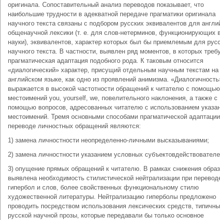
оригинала. Сопоставительный анализ переводов показывает, что
наибольшие трудности в адекватной передаче прагматики оригинала
научного текста связаны с подбором русских эквивалентов для англи
общенаучной лексики (т. е. для слов-нетерминов, функционирующих 
науки), эквивалентов, характер которых был бы приемлемым для рус
научного текста. В частности, выявлен ряд моментов, в которых треб
прагматическая адаптация подобного рода. К таковым относится
«диалогический» характер, присущий отдельным научным текстам на
английском языке, как одно из проявлений анимизма. «Диалогичность
выражается в высокой частотности обращений к читателю с помощью
местоимений you, yourself, we, повелительного наклонения, а также с
помощью вопросов, адресованных читателю с использованием указа
местоимений. Тремя основными способами прагматической адаптации
переводе личностных обращений являются:
1) замена личностности неопределенно-личными высказываниями;
2) замена личностности указанием условных субъектовдействователе
3) опущение прямых обращений к читателю. В рамках снижения обра
выявлена необходимость стилистической нейтрализации при перевод
гипербол и слов, более свойственных функциональному стилю
художественной литературы. Нейтрализацию гиперболы предложено
проводить посредством использования лексических средств, типичн
русской научной прозы, которые передавали бы только основное