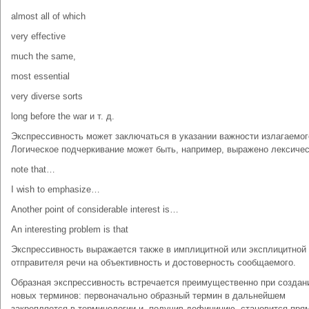
almost all of which
very effective
much the same,
most essential
very diverse sorts
long before the war и т. д.
Экспрессивность может заключаться в указании важности излагаемог
Логическое подчеркивание может быть, например, выражено лексичес
note that…
I wish to emphasize…
Another point of considerable interest is…
An interesting problem is that
Экспрессивность выражается также в имплицитной или эксплицитной 
отправителя речи на объективность и достоверность сообщаемого.
Образная экспрессивность встречается преимущественно при создан
новых терминов: первоначально образный термин в дальнейшем
закрепляется в терминологии и, получив дефиницию, становится пр