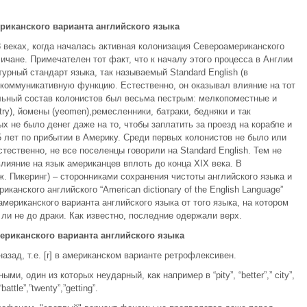
риканского варианта английского языка
8 веках, когда началась активная колонизация Североамериканского
ичане. Примечателен тот факт, что к началу этого процесса в Англии
ный стандарт языка, так называемый Standard English (в
оммуникативную функцию. Естественно, он оказывал влияние на тот
льный состав колонистов был весьма пестрым: мелкопоместные и
try), йомены (yeomen),ремесленники, батраки, бедняки и так
ых не было денег даже на то, чтобы заплатить за проезд на корабле и
5 лет по прибытии в Америку. Среди первых колонистов не было или
тественно, не все поселенцы говорили на Standard English. Тем не
лияние на язык американцев вплоть до конца XIX века. В
. Пикеринг) – сторонниками сохранения чистоты английского языка и
канского английского “American dictionary of the English Language”
американского варианта английского языка от того языка, на котором
ли не до драки. Как известно, последние одержали верх.
ериканского варианта английского языка
назад, т.е. [r] в американском варианте ретрофлексивен.
ми, один из которых неударный, как например в “pity”, “better”,” city”,
tle”,”twenty”,”getting”.