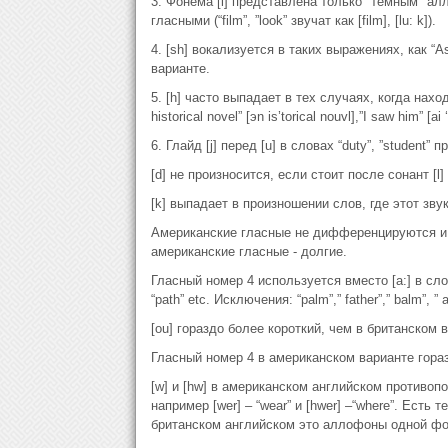
3. Фонема [l] представлена только "темным" а
гласными (“film”, ”look” звучат как [film], [lu: k]).
4. [sh] вокализуется в таких выражениях, как “Asia
варианте.
5. [h] часто выпадает в тех случаях, когда нахо
historical novel” [эn is’torical nouvl],”I saw him” [ai ‘
6. Глайд [j] перед [u] в словах “duty”, ”student” п
[d] не произносится, если стоит после сонант [l] и [n
[k] выпадает в произношении слов, где этот звук ст
Американские гласные не дифференцируются и н
американские гласные - долгие.
Гласный номер 4 используется вместо [a:] в словах
“path” etc. Исключения: “palm”,” father”,” balm”, ” 
[ou] гораздо более короткий, чем в британском 
Гласный номер 4 в американском варианте гора
[w] и [hw] в американском английском против
например [wer] – “wear” и [hwer] –“where”. Есть
британском английском это аллофоны одной ф