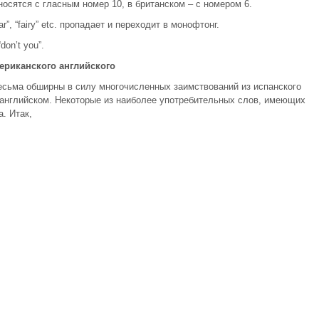
износятся с гласным номер 10, в британском – с номером 6.
, “fairy” etc. пропадает и переходит в монофтонг.
on’t you”.
ериканского английского
есьма обширны в силу многочисленных заимствований из испанского
м английском. Некоторые из наиболее употребительных слов, имеющих
. Итак,