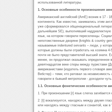
использованной литературы.
1. Основные особенности произношения аме
Американский английский (AmE) возник в 17 - 1
континента. Как известно, занимались этим англ
уже сформировался общенациональный литератур
дальнейшем SE), выполнявший наддиалектную к
язык, на котором говорили переселенцы. Социа
непотомственные дворяне (knights & country gen
называемые indentured servants – люди, у котор
которые должны были отработать на хозяина 4-
почти не было представителей высшей знати. Ес
менее, он продолжал оказывать определенное в
девятнадцатом веке споры между пуристами (Дж
американистами (издатель первого словаря амери
Вебстер) – теми, кто ратовал за независимость 
говорили в бывшей метрополии - доходили чуть 
1.1. Основные фонетические особенности ам
1. При произношении [r] язык слегка загибается 
2. [t] вокализуется, находясь между двумя гласны
или находясь между гласным и сонантой, как в “bat