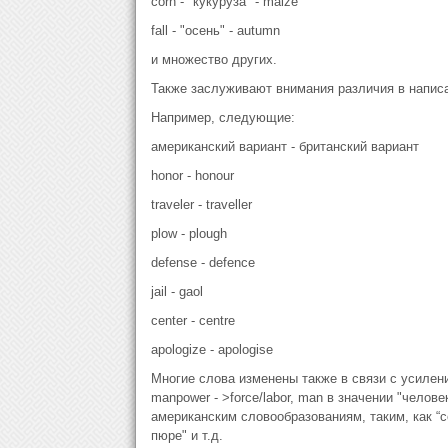
corn - "кукуруза" - maize
fall - "осень" - autumn
и множество других.
Также заслуживают внимания различия в написа
Например, следующие:
американский вариант - британский вариант
honor - honour
traveler - traveller
plow - plough
defense - defence
jail - gaol
center - centre
apologize - apologise
Многие слова изменены также в связи с усилени
manpower - >force/labor, man в значении "челов
американским словообразованиям, таким, как “cen
пюре" и т.д.