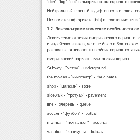
“don”, “log”, “dot” в американском варианте про
Нейтральный гласный в дифтонгах в словах ”dear”
Появляется аффриката [tsh] в сочетаниях типа “d
1.2. Лексико-грамматические особенности ам
Лексические отличия американского варианта в
и индейских языков, чего не было в британско
различные эквиваленты в обоих вариантах языка
американский вариант - британский вариант
Subway - "метро" - underground
the movies - "кинотеатр" - the cinema
shop - "магазин" - store
sidewalk - "тротуар" - pavement
line - "очередь" - queue
soccer - "футбол" - football
mailman - "почтальон" - postman
vacation - "каникулы" - holiday