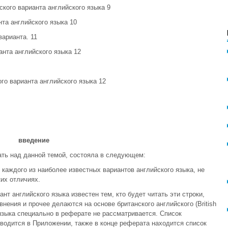
ского варианта английского языка 9
та английского языка 10
варианта. 11
нта английского языка 12
го варианта английского языка 12
введение
тать над данной темой, состояла в следующем:
каждого из наиболее известных вариантов английского языка, не
их отличиях.
ант английского языка известен тем, кто будет читать эти строки,
внения и прочее делаются на основе британского английского (British
о языка специально в реферате не рассматривается. Список
одится в Приложении, также в конце реферата находится список