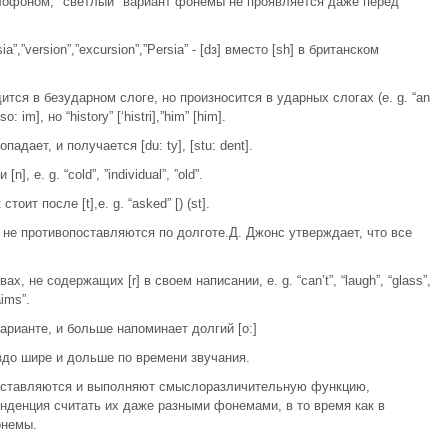
ллофоном, "светлый" вариант фонемы не проявляется даже перед
”,”version”,”excursion”,”Persia” - [dз] вместо [sh] в британском
дится в безударном слоге, но произносится в ударных слогах (e. g. “an
so: im], но “history” [‘histri],”him” [him].
ропадает, и получается [du: ty], [stu: dent].
], e. g. “cold”, ”individual”, ”old”.
оит после [t],e. g. “asked” [) (st].
е противопоставляются по долготе.Д. Джонс утверждает, что все
, не содержащих [r] в своем написании, e. g. “can’t”, “laugh”, “glass”,
aims”.
варианте, и больше напоминает долгий [o:]
здо шире и дольше по времени звучания.
опоставляются и выполняют смыслоразличительную функцию,
 тенденция считать их даже разными фонемами, в то время как в
онемы.