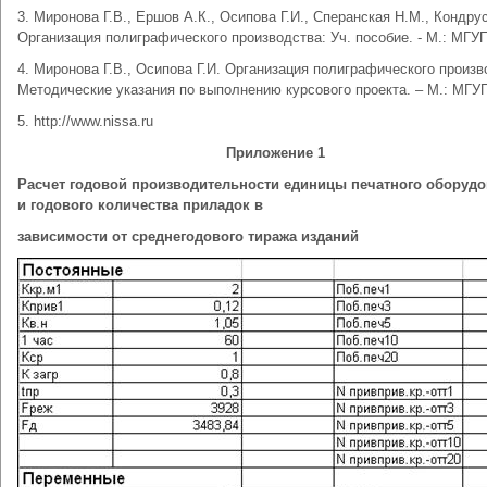
3. Миронова Г.В., Ершов А.К., Осипова Г.И., Сперанская Н.М., Кондру
Организация полиграфического производства: Уч. пособие. - М.: МГУП
4. Миронова Г.В., Осипова Г.И. Организация полиграфического произв
Методические указания по выполнению курсового проекта. – М.: МГУП
5. http://www.nissa.ru
Приложение 1
Расчет годовой производительности единицы печатного оборуд
и годового количества приладок в
зависимости от среднегодового тиража изданий