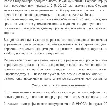
Расчет годовой производительности печатной машины Hamada Impuls
был производен при тиражах 1, 3, 5, 10, 20 тыс. экземпляров. С увел
тиража издания производительность оборудования возрастает, т.к. в
печатных процессах присутствует операция приладки. Также
прослеживается тенденция снижения себестоимости 1 тыс. приведен
краско-оттисков при увеличении тиража издания, т.к. доля условно-
постоянных расходов на единицу продукции снижается с увеличение
тиража.
В ходе выполнения курсового проекта освещены вопросы оперативно
управления производством с использованием компьютерных методов
обработки и анализа информации, что позволит перейти на ступень в
любому полиграфическому предприятию.
Расчет себестоимости изготовления полиграфической продукции пут
определения прямых и косвенных расходов нашел наиболее широкое
применение на полиграфических предприятиях на этапе подготовки и
к производству, т. к. позволяет учесть все особенности технологии
изготовления продукции и является менее трудоемким, чем остальны
Список использованных источников
1. Единые нормы времени и выработки на процессы полиграфическог
производства. Для важнейших предприятий. – М.: Книжная палата, 19
2. Каталог полиграфического оборудования – М: НИССА Центрум», 2