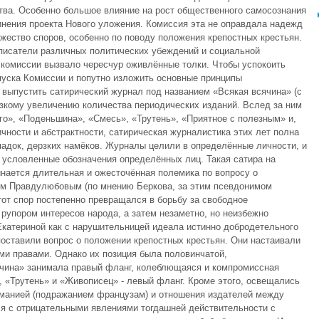
ва. Особенно большое влияние на рост общественного самосознания
инения проекта Нового уложения. Комиссия эта не оправдала надежд
ожество споров, особенно по поводу положения крепостных крестьян.
писатели различных политических убеждений и социальной
 комиссии вызвало чересчур оживлённые толки. Чтобы успокоить
пуска Комиссии и попутно изложить основные принципы
 выпустить сатирический журнал под названием «Всякая всячина» (с
резкому увеличению количества периодических изданий. Вслед за ним
сего», «Поденьшина», «Смесь», «Трутень», «Приятное с полезным» и,
ичности и абстрактности, сатирическая журналистика этих лет полна
ападок, дерзких намёков. Журналы целили в определённые личности, и
условленные обозначения определённых лиц. Такая сатира на
инается длительная и ожесточённая полемика по вопросу о
им Правдулюбовым (по мнению Беркова, за этим псевдонимом
тот спор постепенно превращался в борьбу за свободное
рупором интересов народа, а затем незаметно, но неизбежно
Екатериной как с нарушительницей идеала истинно добродетельного
 поставили вопрос о положении крепостных крестьян. Они настаивали
ми правами. Однако их позиция была половинчатой,
ячина» занимала правый фланг, колеблющаяся и компромиссная
, «Трутень» и «Живописец» - левый фланг. Кроме этого, освещались
ломанией (подражанием французам) и отношения издателей между
ся с отрицательными явлениями тогдашней действительности с