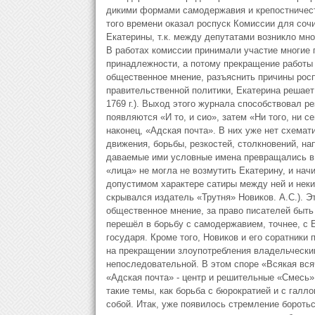
дикими формами самодержавия и крепостничест
того времени оказал роспуск Комиссии для соч
Екатерины, т.к. между депутатами возникло мн
В работах комиссии принимали участие многие 
принадлежности, а потому прекращение работы
общественное мнение, разъяснить причины рос
правительственной политики, Екатерина решает
1769 г.). Выход этого журнала способствовал 
появляются «И то, и сио», затем «Ни того, ни 
наконец, «Адская почта». В них уже нет схемат
движения, борьбы, резкостей, столкновений, н
даваемые ими условные имена превращались в 
«лица» не могла не возмутить Екатерину, и нач
допустимом характере сатиры между ней и нек
скрывался издатель «Трутня» Новиков. А.С.). Э
общественное мнение, за право писателей быть 
перешёл в борьбу с самодержавием, точнее, с 
государя. Кроме того, Новиков и его соратники
на прекращении злоупотребления владельчески
непоследовательной. В этом споре «Всякая вс
«Адская почта» - центр и решительные «Смесь»
такие темы, как борьба с бюрократией и с гал
собой. Итак, уже появилось стремление бороть