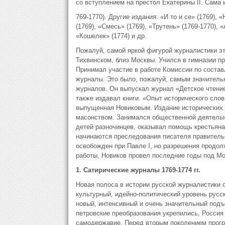
со вступлением на престол Екатерины II. Сама
769-1770). Другие издания: «И то и се» (1769), 
(1769), «Смесь» (1769), «Трутень» (1769-1770), 
«Кошелек» (1774) и др.
Пожалуй, самой яркой фигурой журналистики это
Тихвинском, близ Москвы. Учился в гимназии п
Принимал участие в работе Комиссии по составл
журналы. Это было, пожалуй, самым значительн
журналов. Он выпускал журнал «Детское чтение
также издавал книги. «Опыт исторического слов
выпущенная Новиковым. Издание исторических 
масонством. Занимался общественной деятельн
детей разночинцев, оказывал помощь крестьянам
начинаются преследования писателя правитель
освобожден при Павле I, но разрешения продол
работы, Новиков провел последние годы под Мо
1. Сатирические журналы 1769-1774 гг.
Новая полоса в истории русской журналистики 
культурный, идейно-политический уровень русск
новый, интенсивный и очень значительный подъ
петровские преобразования укрепились, Россия
самодержавие. Перед вторым поколением прогре