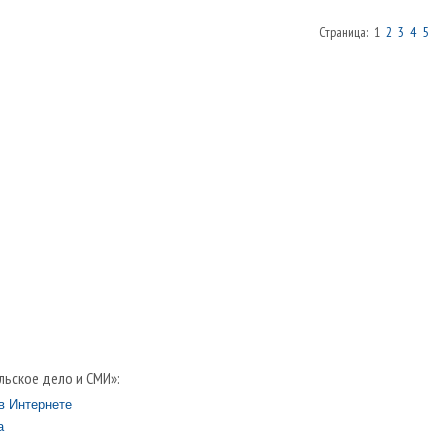
Страница: 1
2
3
4
5
льское дело и СМИ»:
в Интернете
а