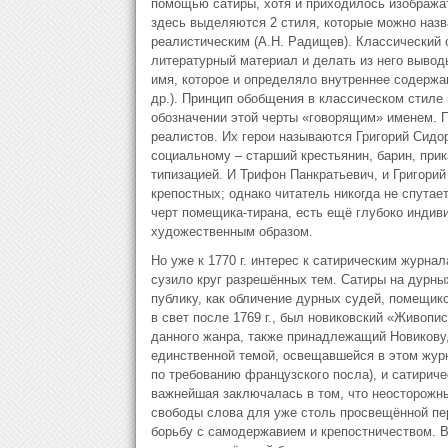
помощью сатиры, хотя и приходилось изобража
здесь выделяются 2 стиля, которые можно назва
реалистическим (А.Н. Радищев). Классический 
литературный материал и делать из него выводы
имя, которое и определяло внутреннее содержа
др.). Принцип обобщения в классическом стиле 
обозначении этой черты «говорящим» именем. 
реалистов. Их герои называются Григорий Сидо
социальному – старший крестьянин, барин, при
типизацией. И Трифон Панкратьевич, и Григори
крепостных; однако читатель никогда не спутае
черт помещика-тирана, есть ещё глубоко инди
художественным образом.
Но уже к 1770 г. интерес к сатирическим журна
сузило круг разрешённых тем. Сатиры на дурны
публику, как обличение дурных судей, помещик
в свет после 1769 г., был новиковский «Живопис
данного жанра, также принадлежащий Новикову, 
единственной темой, освещавшейся в этом журн
по требованию французского посла), и сатирич
важнейшая заключалась в том, что неосторожны
свободы слова для уже столь просвещённой пер
борьбу с самодержавием и крепостничеством. Вт