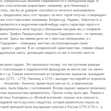
ть отрицательные явления современности в обобщённом виде. И
ть классическим (характерен, например, для Новикова) и
стиль, как бы не доверяя способности читателя анализировать
, проделывал весь этот процесс за него: герой получал «говорящее»
ние этого персонажа (например, Безрассуд, Надмен, Забылчесть и
проявлялся в выделении какой-нибудь черты характера героя и в
Принципиально иной подход к обобщению находим мы у сатириков-
рович, Трифон Панкратьевич, Акулина Сидоровна или – по признаку
казчик. Здесь мы имеем дело не с простым обобщением, а с
й Сидорович – помещики, жестоко эксплуатирующие своих
т одного с другим. В их сатирической характеристике, помимо общих
видуальные черты, делающие каждого из них в полном смысле
лам резко падает. Это произошло потому, что наступление реакции
х стихотворцев и подражателей французам не могли уже так занять
ов и т.д. Самым значительным из сатирических журналов, вышедших
ец» (1772 – 1773). Наконец, в 1774 г. выходил последний из журналов
- «Кошелёк». Конечно, время было уже не то, и практически
але, была борьба с галломанией. Вскоре журнал закрыли (возможно,
еская журналистика прекратилась. Причин этому было две. Первая и
й опыт Екатерины со «Всякой всячиной» показал всю опасность
едовой части русского общества, которая решительно пошла на
орой причиной были внутренние события в России 1773–1774 гг., а