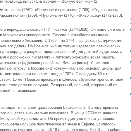
 императрица выпускала журнал - «Всякую всячину» (1
«Ни то ни се» (1769), «Полезное с приятным» (1769), «Поденьшина»
«Адская почта» (1769), «Пустомеля» (1770), «Живописец» (1772-1773),
го периода становится Н.И. Новиков (1744-1818). Он родился в селе
ри Московском университете. Служил в Измайловском полку.
ению нового Уложения. С 1769 г. по 1774 г. выпускает сатирические
ым его делом. Но Новиков был не только издателем сатирических
 для сердца и разума», предназначенный для детской аудитории, а
аря о российских писателях» - литературно-критическая работа,
документов («Древняя российская Вивлиофика»). Увлекался
остью: открыл в Москве библиотеку-читальню, основал школы для
, пострадавшим во время голода 1787 г. С середины 80-х гг.
ством. 15 лет Новиков просидел в Шлиссельбургской крепости. Был
жать свое дело не получил. Разоренный, больной, оторванный от
сквой, в Тихвинском.
совпадает с началом царствования Екатерины 2. К этому времени
ого общества значительно повысился. В конце 1760-х гг. начался
ём русской журналистики. Он происходил уже в иных условиях:
 приобрела большое политическое влияние в Европе, усилилось
ссивных русских писателей 18 в. встала задача борьбы с наиболее