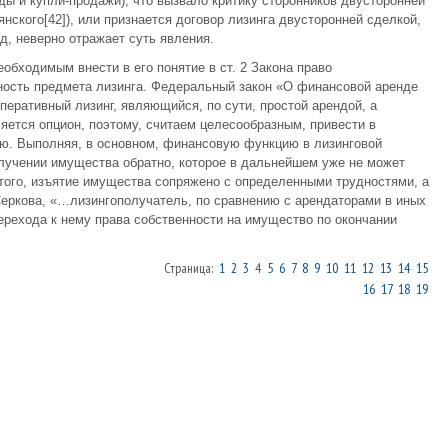
ды и купли-продажи), что вызвало критику сторонников двусторонней
янского[42]), или признается договор лизинга двусторонней сделкой,
яд, неверно отражает суть явления.
еобходимым внести в его понятие в ст. 2 Закона право
ность предмета лизинга. Федеральный закон «О финансовой аренде
перативный лизинг, являющийся, по сути, простой арендой, а
ется опцион, поэтому, считаем целесообразным, привести в
ию. Выполняя, в основном, финансовую функцию в лизинговой
олучении имущества обратно, которое в дальнейшем уже не может
 того, изъятие имущества сопряжено с определенными трудностями, а
Серкова, «…лизингополучатель, по сравнению с арендаторами в иных
ерехода к нему права собственности на имущество по окончании
Страница:
1
2
3
4
5
6
7
8
9
10
11
12
13
14
15
16
17
18
19