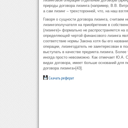
лизинговой операции отдельные договоры (арен
природы договора лизинга (например, В.В. Витр
а сам лизинг – трехсторонней, что, на наш взгл
Говоря о сущности договора лизинга, считаем н
лизингополучателя на приобретение в собствен
(лизинге)» формально не распространяется на о
определяющей чертой финансового лизинга явля
соответствие нормы Закона хотя бы его назван
операции, лизингодатель не заинтересован в п
выступать в качестве предмета лизинга. Более
иногда просто невозможно. Как отмечает Ю.А. 
видах договора, имеет больше оснований для п
договора лизинга»[43].
Скачать реферат