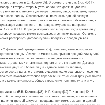
зицию занимает и Е. Ищенко[35]. В соответствии с п. 1 ст. 430 ГК
оговор, в котором стороны установили, что должник должен
ному или не указанному в договоре третьему лицу, имеющему право
ва в свою пользу. Обосновывая ошибочность данной позиции,
 последнее имеет только права и не несет никаких обязанностей, в то
надлежащее исполнение от поставщика имущества на правах
п. 4 ст. 430 ГК РФ предусмотрено, что в случае, когда третье лицо
договору, кредитор может воспользоваться этим правом. Однако, в
 может расторгнуть договор купли – продажи с продавцом без
«О финансовой аренде (лизинге)»), полагаем, неверно отражает
договора аренды. Лизинг не может быть признан арендой или куплей-
мативными актами, посвященными арендным отношениям и
лишь отдельными элементами одного и того же явления. Договор
ействия двух или более лиц, а «единое волеизъявление,
ьство всегда должно отражать существующие реальные отношения,
практика показывает тесное переплетение отношений трех участников
ь и взаимозависимость, общее стремление получить ту или иную
 лизинга (Е.В. Кабатова[38], И.Р. Кравчук[39] Т. Коннова[40], Е.
ть либо, исходя из комплексности взаимоотношений, включающей в
 наличия третьей фигуры – продавца, при этом, выделяя в единой