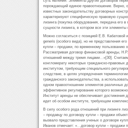
суть явления. Элементы других договоров пере
порождающий единое правоотношение. Верно, о
известных законодательству договорных констр
характеризуют специфическую правовую сущнос
лизинга (покупка оборудования, передача его в
сущности лизинга, в котором все эти элементы 
Можно согласиться с позицией Е.В. Кабатовой и
generis (особого вида), но не представления ег
купли – продажи, по временному пользованию об
Рассматривая договор финансовой аренды, Н.Р
отношений между тремя лицами…»[30]. Считаем,
конгломерату некоторых гражданско-правовых 
институтом, требующим специального регулиров
следствие, в целях упорядочения терминологи
гражданского законодательства, а использовать 
одном правоотношении элементов различных до
эффективное регулирование которого возможно 
Институт аренды не обеспечивает достижения д
идет об особом институте, требующем комплекс
В силу особого рода отношений при лизинге ли
– продавцу по договору купли – продажи объект
вызвало представления ученых о договоре купли
Иванов отмечает: «…договор купли – продажи пр