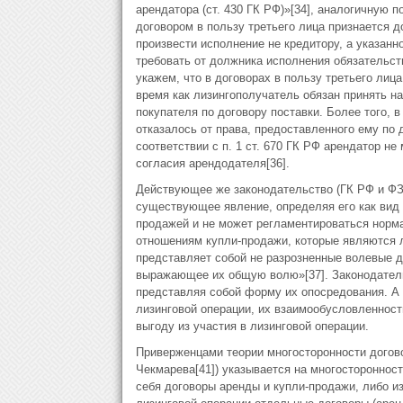
арендатора (ст. 430 ГК РФ)»[34], аналогичную по
договором в пользу третьего лица признается д
произвести исполнение не кредитору, а указан
требовать от должника исполнения обязательст
укажем, что в договорах в пользу третьего лица
время как лизингополучатель обязан принять 
покупателя по договору поставки. Более того, в 
отказалось от права, предоставленного ему по 
соответствии с п. 1 ст. 670 ГК РФ арендатор не
согласия арендодателя[36].
Действующее же законодательство (ГК РФ и ФЗ 
существующее явление, определяя его как вид 
продажей и не может регламентироваться нор
отношениям купли-продажи, которые являются 
представляет собой не разрозненные волевые д
выражающее их общую волю»[37]. Законодател
представляя собой форму их опосредования. А 
лизинговой операции, их взаимообусловленност
выгоду из участия в лизинговой операции.
Приверженцами теории многосторонности договора
Чекмарева[41]) указывается на многостороннос
себя договоры аренды и купли-продажи, либо из