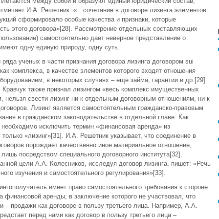
плетаются между собой и образуют единый юридический состав,
тмечает И.А. Решетник: «…сочетание в договоре лизинга элементов
укций сформировало особые качества и признаки, которые
ть этого договора»[28]. Рассмотрение отдельных составляющих
 пользование) самостоятельно дает неверное представление о
имеют одну единую природу, одну суть.
 ряда ученых в части признания договора лизинга договором sui
о как комплекса, в качестве элементов которого входят отношения
орудованием, в некоторых случаях – еще займа, гарантии и др.[29]
. Кравчук также признал лизингом «весь комплекс имущественных
 нельзя свести лизинг ни к отдельным договорным отношениям, ни к
договоров. Лизинг является самостоятельным гражданско-правовым
ания в гражданском законодательстве в отдельной главе. Как
и необходимо исключить термин «финансовая аренда» из
только «лизинг»[31]. И.А. Решетник указывает, что соединение в
говоров порождает качественно иное материальное отношение,
лишь посредством специального договорного института[32].
анной цели А.А. Колесников, исследуя договор лизинга, пишет: «Речь
ного изучения и самостоятельного регулирования»[33].
зингополучатель имеет право самостоятельного требования к стороне
а финансовой аренды, в заключение которого не участвовал, что
 – продажи как договоре в пользу третьего лица. Например, А.А.
едстает перед нами как договор в пользу третьего лица –