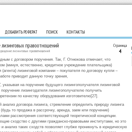
ДОБАВИТЬ РЕФЕРАТ
ПОИСК
КОНТАКТЫ
е лизинговых правоотношений
Страница
4
екращение лизинговых правоотношений
дным с договором поручения. Так, Г. Отнюкова отмечает, что
ом (минуя, естественно, кредитное учреждение плательщика)
 (агента) лизинговой компании – покупателя по договору купли –
работе приводит данную точку зрения,
, указывая на поручение будущего лизингополучателя лизинговой
е поручение лизингодателя лизингополучателю получить
ретензии по качеству оборудования изготовителю[27].
й анализ договора лизинга, стремление определить природу лизинга
будь то продажа в рассрочку, аренда, заем или поручение)
елами рассмотрения соответствующей теоретической концепции.
еющие сходство с другими гражданско-правовыми институтами, но это
е и анализ таких сходств позволяет глубже проникнуть в юридическую