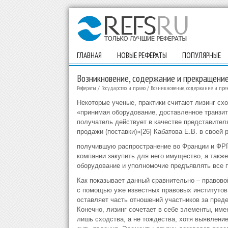
ГЛАВНАЯ
НОВЫЕ РЕФЕРАТЫ
ПОПУЛЯРНЫЕ
Возникновение, содержание и прекращени
Рефераты
/
Государство и право
/
Возникновение, содержание и пр
Некоторые ученые, практики считают лизинг схо
«принимая оборудование, доставленное транзит
получатель действует в качестве представителя
продажи (поставки)»[26] Кабатова Е.В. в своей 
получившую распространение во Франции и ФРГ
компании закупить для него имущество, а такж
оборудование и уполномочие предъявлять все п
Как показывает данный сравнительно – правово
с помощью уже известных правовых институтов (
оставляет часть отношений участников за пред
Конечно, лизинг сочетает в себе элементы, им
лишь сходства, а не тождества, хотя выявлени