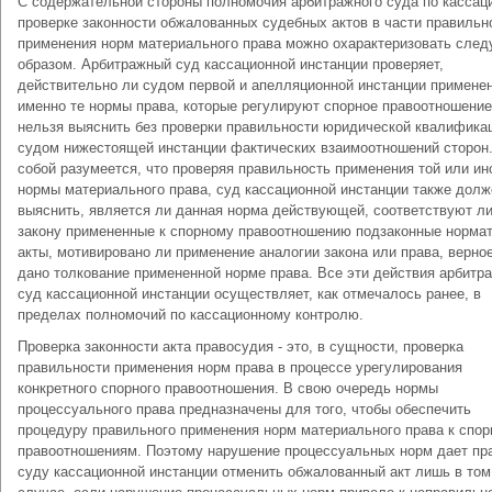
С содержательной стороны полномочия арбитражного суда по кассац
проверке законности обжалованных судебных актов в части правильн
применения норм материального права можно охарактеризовать сле
образом. Арбитражный суд кассационной инстанции проверяет,
действительно ли судом первой и апелляционной инстанции примене
именно те нормы права, которые регулируют спорное правоотношение
нельзя выяснить без проверки правильности юридической квалифика
судом нижестоящей инстанции фактических взаимоотношений сторон
собой разумеется, что проверяя правильность применения той или ин
нормы материального права, суд кассационной инстанции также долж
выяснить, является ли данная норма действующей, соответствуют л
закону примененные к спорному правоотношению подзаконные норма
акты, мотивировано ли применение аналогии закона или права, верно
дано толкование примененной норме права. Все эти действия арбитр
суд кассационной инстанции осуществляет, как отмечалось ранее, в
пределах полномочий по кассационному контролю.
Проверка законности акта правосудия - это, в сущности, проверка
правильности применения норм права в процессе урегулирования
конкретного спорного правоотношения. В свою очередь нормы
процессуального права предназначены для того, чтобы обеспечить
процедуру правильного применения норм материального права к спо
правоотношениям. Поэтому нарушение процессуальных норм дает пр
суду кассационной инстанции отменить обжалованный акт лишь в том