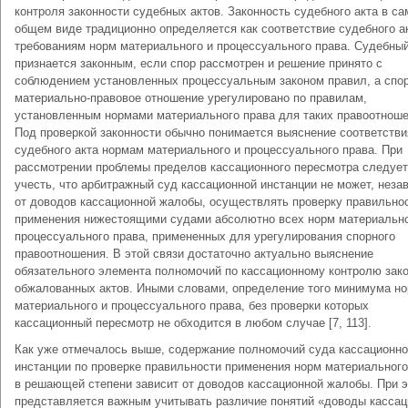
контроля законности судебных актов. Законность судебного акта в с
общем виде традиционно определяется как соответствие судебного а
требованиям норм материального и процессуального права. Судебный
признается законным, если спор рассмотрен и решение принято с
соблюдением установленных процессуальным законом правил, а спо
материально-правовое отношение урегулировано по правилам,
установленным нормами материального права для таких правоотноше
Под проверкой законности обычно понимается выяснение соответстви
судебного акта нормам материального и процессуального права. При
рассмотрении проблемы пределов кассационного пересмотра следует
учесть, что арбитражный суд кассационной инстанции не может, неза
от доводов кассационной жалобы, осуществлять проверку правильно
применения нижестоящими судами абсолютно всех норм материально
процессуального права, примененных для урегулирования спорного
правоотношения. В этой связи достаточно актуально выяснение
обязательного элемента полномочий по кассационному контролю зак
обжалованных актов. Иными словами, определение того минимума н
материального и процессуального права, без проверки которых
кассационный пересмотр не обходится в любом случае [7, 113].
Как уже отмечалось выше, содержание полномочий суда кассационн
инстанции по проверке правильности применения норм материального
в решающей степени зависит от доводов кассационной жалобы. При 
представляется важным учитывать различие понятий «доводы кассац