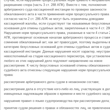
случае, если нарушение процессуальных норм привело к неправильн
разрешению спора (часть 3 ст. 288 АПК). Вместе с тем, полномочия
арбитражного суда кассационной инстанции по проверке законности
обжалованного акта в части применения норм процессуального права
согласно части 2 ст. 286 АПК не могут быть ограничены доводами
кассационной жалобы, если существуют так называемые безусловны
основания для отмены судебных актов, закрепленные в части 4 ст. 28
Нарушения норм процессуального права, указанные в части 4 статьи 
АПК, противоречат основным началам арбитражного процесса и ставя
сомнение обжалованный акт, как акт правосудия, поэтому выделены 
категорию безусловных оснований для отмены судебных актов в суде
кассационной инстанции. Данные нарушения носят характер, неустра
невосполнимый на стадии кассационного пересмотра, при установлен
любого из этих нарушений дело подлежит направлению на новое
рассмотрение. К числу безусловных оснований отмены обжалованног
судебного акта отнесены следующие нарушения норм процессуально
права:
рассмотрение арбитражного дела судом в незаконном составе;
рассмотрение дела в отсутствие кого-либо из лиц, участвующих в дел
извещенных надлежащим образом о времени и месте судебного засе
нарушение правил о языке судопроизводства при рассмотрении дела;
принятие судом решения о правах и обязанностях лиц, не привлеченн