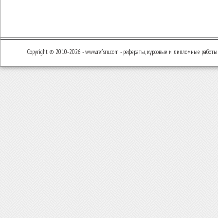
Copyright © 2010-2026 - www.refsru.com - рефераты, курсовые и дипломные работы