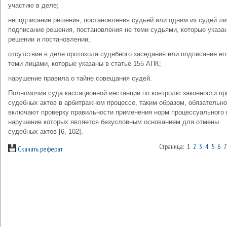
участию в деле;
неподписание решения, постановления судьей или одним из судей ли
подписание решения, постановления не теми судьями, которые указа
решении и постановлении;
отсутствие в деле протокола судебного заседания или подписание ег
теми лицами, которые указаны в статье 155 АПК;
нарушение правила о тайне совещания судей.
Полномочия суда кассационной инстанции по контролю законности п
судебных актов в арбитражном процессе, таким образом, обязательно
включают проверку правильности применения норм процессуального 
нарушение которых является безусловным основанием для отмены
судебных актов [6, 102].
Страница:
1
2
3
4
5
6
7
Скачать реферат