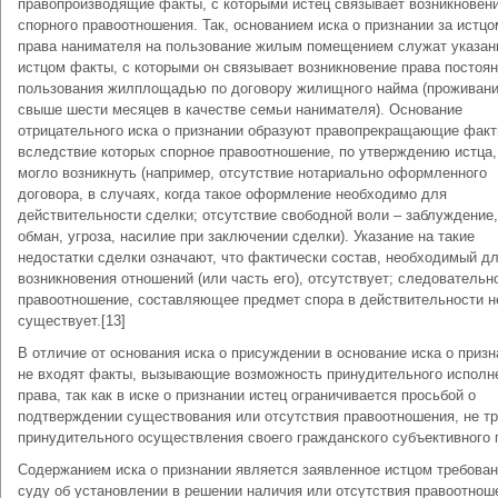
правопроизводящие факты, с которыми истец связывает возникновен
спорного правоотношения. Так, основанием иска о признании за истцо
права нанимателя на пользование жилым помещением служат указа
истцом факты, с которыми он связывает возникновение права постоян
пользования жилплощадью по договору жилищного найма (проживан
свыше шести месяцев в качестве семьи нанимателя). Основание
отрицательного иска о признании образуют правопрекращающие факт
вследствие которых спорное правоотношение, по утверждению истца,
могло возникнуть (например, отсутствие нотариально оформленного
договора, в случаях, когда такое оформление необходимо для
действительности сделки; отсутствие свободной воли – заблуждение,
обман, угроза, насилие при заключении сделки). Указание на такие
недостатки сделки означают, что фактически состав, необходимый д
возникновения отношений (или часть его), отсутствует; следовательн
правоотношение, составляющее предмет спора в действительности н
существует.[13]
В отличие от основания иска о присуждении в основание иска о призн
не входят факты, вызывающие возможность принудительного исполн
права, так как в иске о признании истец ограничивается просьбой о
подтверждении существования или отсутствия правоотношения, не т
принудительного осуществления своего гражданского субъективного 
Содержанием иска о признании является заявленное истцом требован
суду об установлении в решении наличия или отсутствия правоотнош