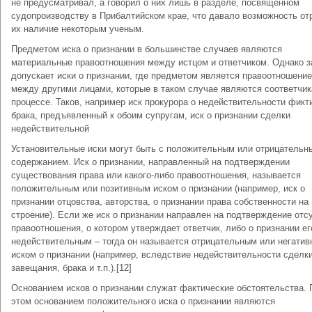
не предусматривал, а говорил о них лишь в разделе, посвященном
судопроизводству в Прибалтийском крае, что давало возможность от
их наличие некоторым ученым.
Предметом иска о признании в большинстве случаев являются
материальные правоотношения между истцом и ответчиком. Однако з
допускает иски о признании, где предметом является правоотношение
между другими лицами, которые в таком случае являются соответчик
процессе. Таков, например иск прокурора о недействительности фикт
брака, предъявленный к обоим супругам, иск о признании сделки
недействительной
Установительные иски могут быть с положительным или отрицательн
содержанием. Иск о признании, направленный на подтверждении
существования права или какого-либо правоотношения, называется
положительным или позитивным иском о признании (например, иск о
признании отцовства, авторства, о признании права собственности на
строение). Если же иск о признании направлен на подтверждение отс
правоотношения, о котором утверждает ответчик, либо о признании ег
недействительным – тогда он называется отрицательным или негати
иском о признании (например, вследствие недействительности сделки
завещания, брака и т.п.).[12]
Основанием исков о признании служат фактические обстоятельства. 
этом основанием положительного иска о признании являются