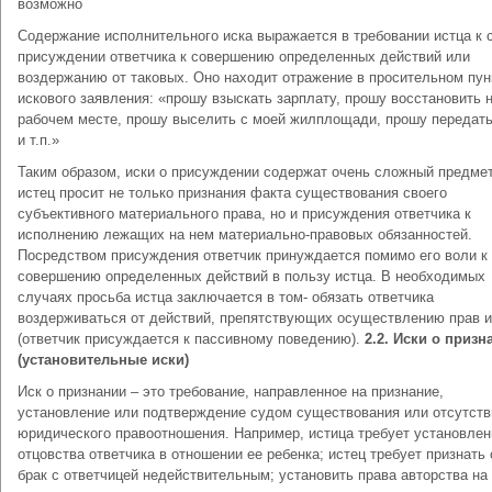
возможно
Содержание исполнительного иска выражается в требовании истца к 
присуждении ответчика к совершению определенных действий или
воздержанию от таковых. Оно находит отражение в просительном пун
искового заявления: «прошу взыскать зарплату, прошу восстановить 
рабочем месте, прошу выселить с моей жилплощади, прошу передат
и т.п.»
Таким образом, иски о присуждении содержат очень сложный предмет
истец просит не только признания факта существования своего
субъективного материального права, но и присуждения ответчика к
исполнению лежащих на нем материально-правовых обязанностей.
Посредством присуждения ответчик принуждается помимо его воли к
совершению определенных действий в пользу истца. В необходимых
случаях просьба истца заключается в том- обязать ответчика
воздерживаться от действий, препятствующих осуществлению прав и
(ответчик присуждается к пассивному поведению).
2.2. Иски о призн
(установительные иски)
Иск о признании – это требование, направленное на признание,
установление или подтверждение судом существования или отсутств
юридического правоотношения. Например, истица требует установлен
отцовства ответчика в отношении ее ребенка; истец требует признать
брак с ответчицей недействительным; установить права авторства на