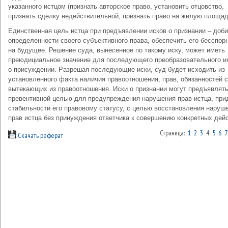
указанного истцом (признать авторское право, установить отцовство,
признать сделку недействительной, признать право на жилую площад
Единственная цель истца при предъявлении исков о признании – доб
определенности своего субъективного права, обеспечить его бесспор
на будущее. Решение суда, вынесенное по такому иску, может иметь
преюдициальное значение для последующего преобразовательного и
о присуждении. Разрешая последующие иски, суд будет исходить из
установленного факта наличия правоотношения, прав, обязанностей с
вытекающих из правоотношения. Иски о признании могут предъявлять
превентивной целью для предупреждения нарушения прав истца, при
стабильности его правовому статусу, с целью восстановления наруш
прав истца без принуждения ответчика к совершению конкретных дейс
Страница:
1
2
3
4
5
6
7
Скачать реферат