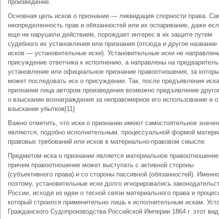
произведение.
Основная цель исков о признании — ликвидация спорности права. Са
неопределенность прав и обязанностей или их оспаривание, даже есл
еще не нарушили действием, порождает интерес в их защите путем
судебного их установления или признания (отсюда и другое название
исков — установительные иски). Установительные иски не направлен
присуждение ответчика к исполнению, а направлены на предваритель
установление или официальное признание правоотношения, за котор
может последовать иск о присуждении. Так, после предъявления иска
признании лица автором произведения возможно предъявление другог
о взыскании вознаграждения за неправомерное его использование и о
взыскании убытков[11]
Важно отметить, что иски о признании имеют самостоятельное значен
являются, подобно исполнительным, процессуальной формой матери
правовых требований или исков в материально-правовом смысле.
Предметом иска о признании является материальное правоотношение
причем правоотношение может выступать с активной стороны
(субъективного права) и со стороны пассивной (обязанностей). Именн
поэтому, установительные иски долго игнорировались законодательс
России, исходя из идеи о тесной связи материального права и процес
который строился применительно лишь к исполнительным искам. Уст
Гражданского Судопроизводства Российской Империи 1864 г. этот вид