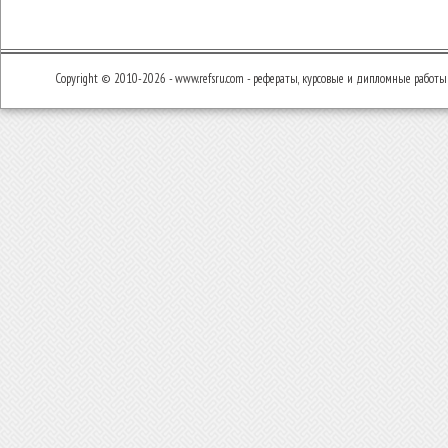
Copyright © 2010-2026 - www.refsru.com - рефераты, курсовые и дипломные работы