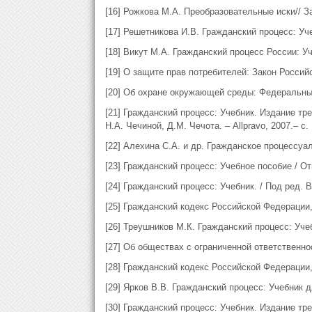
[16] Рожкова М.А. Преобразовательные иски// За
[17] Решетникова И.В. Гражданский процесс: Уче
[18] Викут М.А. Гражданский процесс России: У
[19] О защите прав потребителей: Закон Россий
[20] Об охране окружающей среды: Федеральный
[21] Гражданский процесс: Учебник. Издание тр
Н.А. Чечиной, Д.М. Чечота. – Allpravo, 2007.– с. 
[22] Алехина С.А. и др. Гражданское процессуал
[23] Гражданский процесс: Учебное пособие / От
[24] Гражданский процесс: Учебник. / Под ред. В.
[25] Гражданский кодекс Российской Федерации, 
[26] Треушников М.К. Гражданский процесс: Учеб
[27] Об обществах с ограниченной ответственн
[28] Гражданский кодекс Российской Федерации, 
[29] Ярков В.В. Гражданский процесс: Учебник дл
[30] Гражданский процесс: Учебник. Издание тр