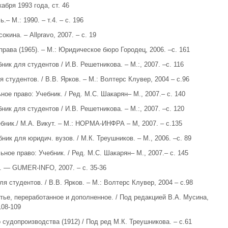
абря 1993 года, ст. 46
– М.: 1990. – т.4. – с. 196
сокина. – Allpravo, 2007. – с. 19
рава (1965). – М.: Юридическое бюро Городец, 2006. –с. 161
ик для студентов / И.В. Решетникова. – М.:, 2007. –с. 116
 студентов. / В.В. Ярков. – М.: Волтерс Клувер, 2004 – с.96
ное право: Учебник. / Ред. М.С. Шакарян– М., 2007.– с. 140
ник для студентов / И.В. Решетникова. – М.:, 2007. –с. 120
ебник./ М.А. Викут. – М.: НОРМА-ИНФРА – М, 2007. – с.135
ник для юридич. вузов. / М.К. Треушников. – М., 2006. –с. 89
ьное право: Учебник. / Ред. М.С. Шакарян– М., 2007.– с. 145
н. — GUMER-INFO, 2007. – с. 35-36
я студентов. / В.В. Ярков. – М.: Волтерс Клувер, 2004 – с.98
етье, переработанное и дополненное. / Под редакцией В.А. Мусина,
108-109
 судопроизводства (1912) / Под ред М.К. Треушникова. – с.61