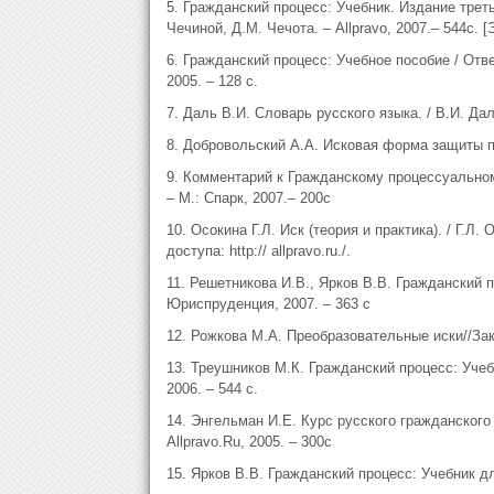
5. Гражданский процесс: Учебник. Издание трет
Чечиной, Д.М. Чечота. – Allpravo, 2007.– 544с. [
6. Гражданский процесс: Учебное пособие / Отв
2005. – 128 с.
7. Даль В.И. Словарь русского языка. / В.И. Даль
8. Добровольский А.А. Исковая форма защиты пр
9. Комментарий к Гражданскому процессуально
– М.: Спарк, 2007.– 200с
10. Осокина Г.Л. Иск (теория и практика). / Г.Л. 
доступа: http:// allpravo.ru./.
11. Решетникова И.В., Ярков В.В. Гражданский п
Юриспруденция, 2007. – 363 с
12. Рожкова М.А. Преобразовательные иски//За
13. Треушников М.К. Гражданский процесс: Уче
2006. – 544 с.
14. Энгельман И.Е. Курс русского гражданского
Allpravo.Ru, 2005. – 300с
15. Ярков В.В. Гражданский процесс: Учебник для