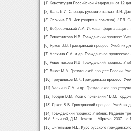
[1] Конституция Российской Федерации от 12 дек
[2] Даль В.И. Словарь русского языка./ В.И. Даль.
[3] Осокина Г.Л. Иск (теория и практика). / Г.Л. О
[4] Добровольский А.А. Исковая форма защиты п
[5] Решетникова И.В. Гражданский процесс: Учебн
[6] Ярков В.В. Гражданский процесс: Учебник для
[7] Алехина С.А. и др. Гражданское процессуаль
[8] Решетникова И.В. Гражданский процесс: Учеб
[9] Викут М.А. Гражданский процесс России: Уч
[10] Треушников М.К. Гражданский процесс: Учеб
[11] Алехина С.А. и др. Гражданское процессуал
[12] Гордон В.М. Иски о признании./ В.М. Гордо
[13] Ярков В.В. Гражданский процесс: Учебник дл
[14] Гражданский процесс: Учебник. Издание тр
Н.А. Чечиной, Д.М. Чечота. – Allpravo, 2007.– с.
[15] Энгельман И.Е. Курс русского гражданского