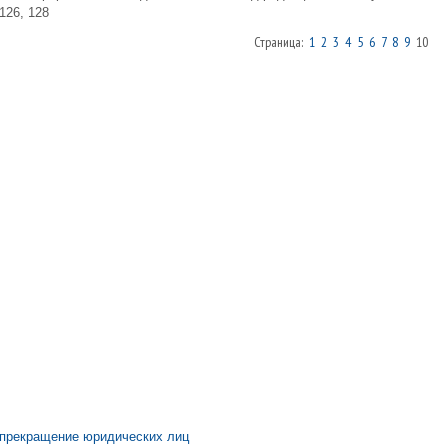
126, 128
Страница:
1
2
3
4
5
6
7
8
9
10
 прекращение юридических лиц