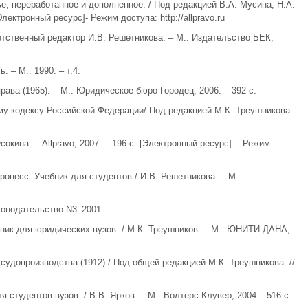
ье, переработанное и дополненное. / Под редакцией В.А. Мусина, Н.А.
Электронный ресурс]- Режим доступа: http://allpravo.ru
етственный редактор И.В. Решетникова. – М.: Издательство БЕК,
. – М.: 1990. – т.4.
ава (1965). – М.: Юридическое бюро Городец, 2006. – 392 с.
му кодексу Российской Федерации/ Под редакцией М.К. Треушникова
Осокина. – Allpravo, 2007. – 196 с. [Электронный ресурс]. - Режим
роцесс: Учебник для студентов / И.В. Решетникова. – М.:
конодательство-N3–2001.
бник для юридических вузов. / М.К. Треушников. – М.: ЮНИТИ-ДАНА,
 судопроизводства (1912) / Под общей редакцией М.К. Треушникова. //
 студентов вузов. / В.В. Ярков. – М.: Волтерс Клувер, 2004 – 516 с.