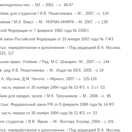
конодательство. – N3. – 2001. – с. 46-47
бник для студентов / И.В. Решетникова. – М.:, 2007. –с. 124
чебник./ М.А. Викут. – М.: НОРМА-ИНФРА – М, 2007. – с.139
ской Федерации от 7 февраля 1992 года № 2300-I.
 закон Российской Федерации от 10 января 2002 года № 7-ФЗ
етье, переработанное и дополненное. / Под редакцией В.А. Мусина,
115, 117
ьное право: Учебник. / Ред. М.С. Шакарян– М., 2007.– с. 144
в. ред И.В. Решетникова. – М.: Издат-во БЕК, 2005. –с.19
А. Мусина, Д.М. Чечота. – Allpravo, 2007.– с. 125-126
часть первая от 30 ноября 1994 года № 51-ФЗ, п. 3 ст. 53.
ник для юридич. вузов. / М.К. Треушников. – М., 2006. –с. 96
остью: Федеральный закон РФ от 8 февраля 1998 года № 14-ФЗ
часть первая от 30 ноября 1994 года № 51-ФЗ, ст. 53
я студентов. / В.В. Ярков. – М.: Волтерс Клувер, 2004 – с.101
етье, переработанное и дополненное. / Под редакцией В.А. Мусина,