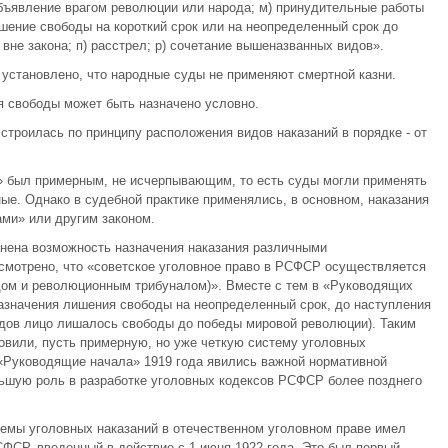
объявление врагом революции или народа; м) принудительные работы
шение свободы на короткий срок или на неопределенный срок до
 вне закона; п) расстрел; р) сочетание вышеназванных видов».
 установлено, что народные суды не применяют смертной казни.
ия свободы может быть назначено условно.
троилась по принципу расположения видов наказаний в порядке - от
 был примерным, не исчерпывающим, то есть суды могли применять
ые. Однако в судебной практике применялись, в основном, наказания
ми» или другим законом.
нена возможность назначения наказания различными
усмотрено, что «советское уголовное право в РСФСР осуществляется
дом и революционным трибуналом)». Вместе с тем в «Руководящих
азначения лишения свободы на неопределенный срок, до наступления
удов лицо лишалось свободы до победы мировой революции). Таким
овили, пусть примерную, но уже четкую систему уголовных
 «Руководящие начала» 1919 года явились важной нормативной
льшую роль в разработке уголовных кодексов РСФСР более позднего
темы уголовных наказаний в отечественном уголовном праве имел
СФСР, введенный в действие с 1 июня 1922 года. Это был первый