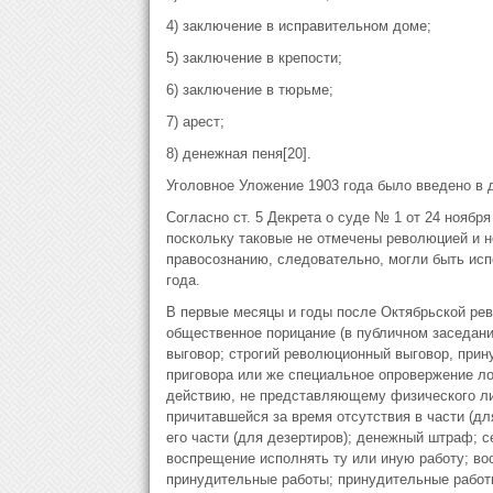
4) заключение в исправительном доме;
5) заключение в крепости;
6) заключение в тюрьме;
7) арест;
8) денежная пеня[20].
Уголовное Уложение 1903 года было введено в 
Согласно ст. 5 Декрета о суде № 1 от 24 ноября
поскольку таковые не отмечены революцией и 
правосознанию, следовательно, могли быть ис
года.
В первые месяцы и годы после Октябрьской ре
общественное порицание (в публичном заседани
выговор; строгий революционный выговор, прин
приговора или же специальное опровержение л
действию, не представляющему физического ли
причитавшейся за время отсутствия в части (дл
его части (для дезертиров); денежный штраф; с
воспрещение исполнять ту или иную работу; во
принудительные работы; принудительные работы