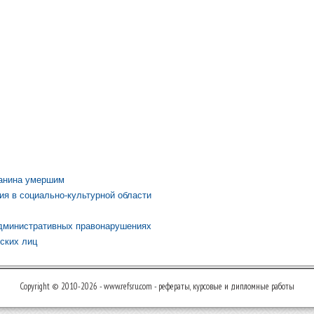
данина умершим
я в социально-культурной области
административных правонарушениях
ских лиц
Copyright © 2010-2026 - www.refsru.com - рефераты, курсовые и дипломные работы