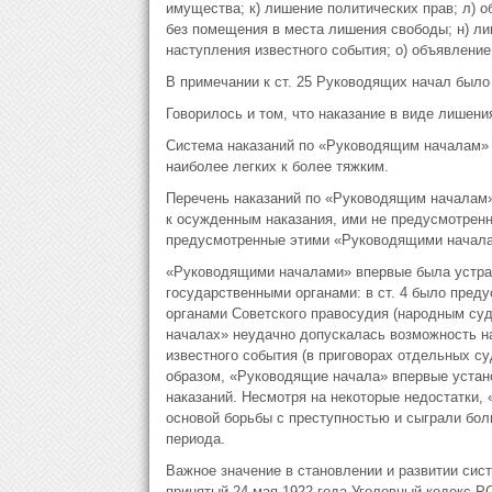
имущества; к) лишение политических прав; л) 
без помещения в места лишения свободы; н) ли
наступления известного события; о) объявление
В примечании к ст. 25 Руководящих начал было
Говорилось и том, что наказание в виде лишен
Система наказаний по «Руководящим началам» с
наиболее легких к более тяжким.
Перечень наказаний по «Руководящим началам»
к осужденным наказания, ими не предусмотренн
предусмотренные этими «Руководящими начала
«Руководящими началами» впервые была устра
государственными органами: в ст. 4 было пред
органами Советского правосудия (народным су
началах» неудачно допускалась возможность н
известного события (в приговорах отдельных с
образом, «Руководящие начала» впервые устан
наказаний. Несмотря на некоторые недостатки,
основой борьбы с преступностью и сыграли бо
периода.
Важное значение в становлении и развитии сис
принятый 24 мая 1922 года Уголовный кодекс Р