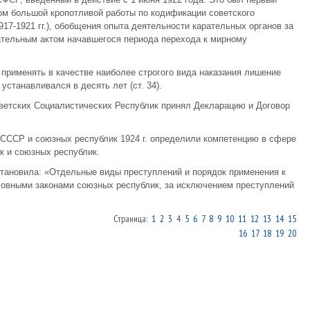
ом большой кропотливой работы по кодификации советского
17-1921 гг.), обобщения опыта деятельности карательных органов за
ательным актом начавшегося периода перехода к мирному
рименять в качестве наиболее строгого вида наказания лишение
станавливался в десять лет (ст. 34).
оветских Социалистических Республик принял Декларацию и Договор
 СССР и союзных республик 1924 г. определили компетенцию в сфере
к и союзных республик.
установила: «Отдельные виды преступлений и порядок применения к
овными законами союзных республик, за исключением преступлений
Страница:
1
2
3
4
5
6
7
8
9
10
11
12
13
14
15
16
17
18
19
20