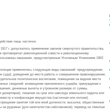
действие лишь частично.
 1917 г. допускалось применение законов свергнутого правительства,
не противоречат революционной совести и революционному
пользованы наказания, предусмотренные Уголовным Уложением 1903
волюции применялись следующие виды наказаний: предупреждение;
и суда); доведение до места работы о совершенном правонарушении;
удительное политическое воспитание; помещение на видном месте
ожных сведений: возмещение причиненного ущерба; принуждение к
шения; денежные вычеты в утроенном размере от суммы,
я дезертиров); лишение на срок или навсегда земельного надела или
еквестр и конфискация имущества (частичная или полная);
спрещение занятия той или иной должности; высылка; общественные
 на рудниках (для капиталистов-саботажников); перевод на тяжелые