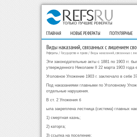
ГЛАВНАЯ
НОВЫЕ РЕФЕРАТЫ
ПОПУЛЯРНЫЕ
Виды наказаний, связанных с лишением св
Рефераты
/
Государство и право
/
Виды наказаний, связанных с ли
Эти законодательные акты с 1881 по 1903 гг. б
утвержденного Николаем II 22 марта 1903 года 
Уголовное Уложение 1903 г. заключало в себе 37 
Под наказаниями главными по Уголовному Уложе
отдельные нарушения.
В ст. 2 Уложения б
ыла закреплена лестница (система) главных на
1) смертная казнь;
2) каторга;
3) ссылка на поселение;