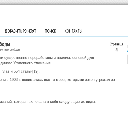
ДОБАВИТЬ РЕФЕРАТ
ПОИСК
КОНТАКТЫ
ободы
Страница
4
шением свободы
ыли существенно переработаны и явились основой для
единого Уголовного Уложения.
глав и 654 статьи[19].
нию 1903 г. понимались все те меры, которыми закон угрожал за
казаний, которая включала в себя следующие их виды: