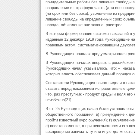
принудительные работы без лишения свободы в т
направление в штрафную часть (для военнослуж
(на срок или без срока); увольнение из предпри
лишение свободы на определенный срок; объявл
народа; объявление вне закона; расстрел.
В истории формирования системы наказаний в у
изданные 12 декабря 1919 года Руководящие н
правовым актом, систематизировавшим двухлетн
В Руководящих началах предусматривался разве
В Руководящих началах впервые в российском пр
Руководящих начал указывалось, что: « .наказа
которых власть обеспечивает данный порядок о
Составители Руководящих начал видели в наказ
ставить перед наказанием исправительные цели
что, раз преступник - продукт среды и воля ег
неизбежно[21].
В ст. 25 Руководящих начал были установлены
общественного порицания; в) принуждение к д
пройти известный курс обучения); г) объявлени
е) восстановление, а при невозможности его во
воспрещение занимать ту или иную должность и