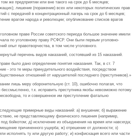
ом же предприятии или вне такого на срок до 6 месяцев;
ащих); лишение (поражение) всех или некоторых политических прав
ятий с передачей в концентрационный лагерь на срок до 6 месяцев;
ение врагом народа и революции; опубликование списков врагов
головном праве России советского периода большое значение имели
ачала по уголовному праву РСФСР. Они были первым уголовно-
ий опыт правотворчества, в том числе уголовного.
рнутый перечень видов наказаний, состоявший из 15 наказаний.
аве было дано определение понятия наказания. Так, в ст. 7
ние - это те меры принудительного воздействия, посредством
бщественных отношений от нарушителей последнего (преступников).»
ании лишь меру оборонительную (ст. 10), ошибочно полагая, что
 бессмысленно, т.к. исправить преступника якобы невозможно потому
о несвободна, то и совершенное им преступление фатально
 следующие примерные виды наказаний: а) внушение; б) выражение
ействию, не представляющему физического лишения (например,
е под бойкотом; д) исключение из объединения на время или навсегда;
змещение причиненного ущерба; ж) отрешение от должности; з)
ли исполнять ту или другую работу; и) конфискация всего или части