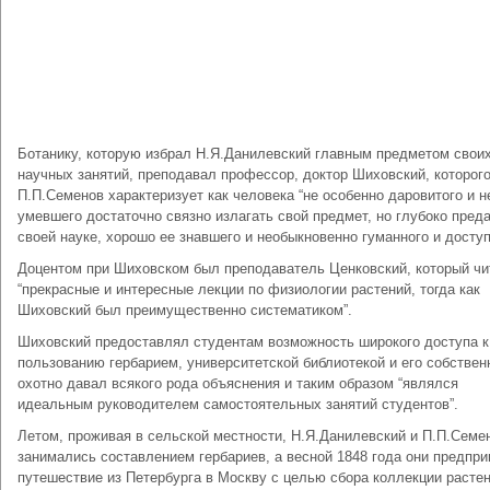
Ботанику, которую избрал Н.Я.Данилевский главным предметом свои
научных занятий, преподавал профессор, доктор Шиховский, которог
П.П.Семенов характеризует как человека “не особенно даровитого и н
умевшего достаточно связно излагать свой предмет, но глубоко пред
своей науке, хорошо ее знавшего и необыкновенно гуманного и доступ
Доцентом при Шиховском был преподаватель Ценковский, который чи
“прекрасные и интересные лекции по физиологии растений, тогда как
Шиховский был преимущественно систематиком”.
Шиховский предоставлял студентам возможность широкого доступа к
пользованию гербарием, университетской библиотекой и его собствен
охотно давал всякого рода объяснения и таким образом “являлся
идеальным руководителем самостоятельных занятий студентов”.
Летом, проживая в сельской местности, Н.Я.Данилевский и П.П.Семе
занимались составлением гербариев, а весной 1848 года они предпр
путешествие из Петербурга в Москву с целью сбора коллекции растен