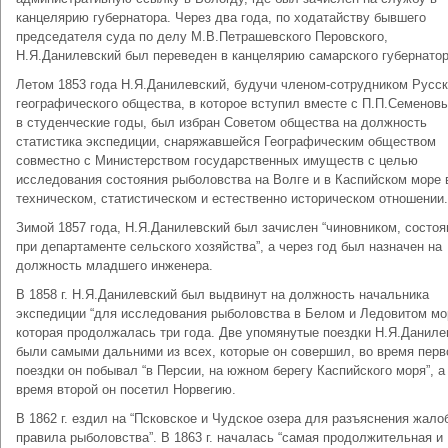
канцелярию губернатора. Через два года, по ходатайству бывшего
председателя суда по делу М.В.Петрашевского Перовского,
Н.Я.Данилевский был переведен в канцелярию самарского губернатор
Летом 1853 года Н.Я.Данилевский, будучи членом-сотрудником Русск
географического общества, в которое вступил вместе с П.П.Семенов
в студенческие годы, был избран Советом общества на должность
статистика экспедиции, снаряжавшейся Географическим обществом
совместно с Министерством государственных имуществ с целью
исследования состояния рыболовства на Волге и в Каспийском море 
техническом, статистическом и естественно историческом отношении.
Зимой 1857 года, Н.Я.Данилевский был зачислен “чиновником, состо
при департаменте сельского хозяйства”, а через год был назначен на
должность младшего инженера.
В 1858 г. Н.Я.Данилевский был выдвинут на должность начальника
экспедиции “для исследования рыболовства в Белом и Ледовитом мо
которая продолжалась три года. Две упомянутые поездки Н.Я.Даниле
были самыми дальними из всех, которые он совершил, во время перв
поездки он побывал “в Персии, на южном берегу Каспийского моря”, а
время второй он посетил Норвегию.
В 1862 г. ездил на “Псковское и Чудское озера для разъяснения жало
правила рыболовства”. В 1863 г. началась “самая продолжительная и