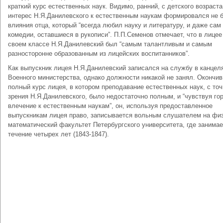
краткий курс естественных наук. Видимо, ранний, с детского возраста
интерес Н.Я.Данилевского к естественным наукам формировался не 
влияния отца, который “всегда любил науку и литературу, и даже сам
комедии, оставшиеся в рукописи”. П.П.Семенов отмечает, что в лицее
своем классе Н.Я.Данилевский был “самым талантливым и самым
разносторонне образованным из лицейских воспитанников”.
Как выпускник лицея Н.Я.Данилевский записался на службу в канцел
Военного министерства, однако должности никакой не занял. Окончив
полный курс лицея, в котором преподавание естественных наук, с точ
зрения Н.Я.Данилевского, было недостаточно полным, и “чувствуя го
влечение к естественным наукам”, он, используя предоставленное
выпускникам лицея право, записывается вольным слушателем на физ
математический факультет Петербургского университета, где занимае
течение четырех лет (1843-1847).