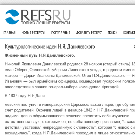
ГЛАВНАЯ
НОВЫЕ РЕФЕРАТЫ
ПОПУЛЯРНЫЕ
ДОБАВИТЬ РЕФЕРАТ
ПОИСК
КОНТАК
Культурологические идеи Н. Я. Данилевского
Жизненный путь Н.Я.Данилевского.
Николай Яковлевич Данилевский родился 28 ноября (старый стиль) 182
селе Оберец Орловской губернии Ливенского уезда, в родовом имени
матери — Дарьи Ивановны Данилевской. Отец Н.Я.Данилевского — Я
Иванович — был армейским офицером, командовал гусарским полком
впоследствии в звании генерал-майора командовал бригадой.
В 1837 году Н.Я.Дани
левский поступил в императорский Царскосельский лицей, где обучал
счет родителей. Окончив лицей в декабре 1842 г. Н.Я.Данилевский пр
видимо, давно обдумывавшееся решение посвятить себя изучению
естественных наук, к которым он, по собственному признанию, “с сам
детства чувствовал непреодолимую склонность”, которая “с новою с
возбудилась”, когда Н.Я.Данилевский проходил в лицее относительно