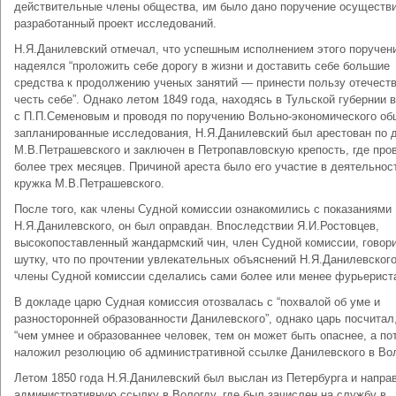
действительные члены общества, им было дано поручение осуществ
разработанный проект исследований.
Н.Я.Данилевский отмечал, что успешным исполнением этого поручен
надеялся “проложить себе дорогу в жизни и доставить себе большие
средства к продолжению ученых занятий — принести пользу отечеств
честь себе”. Однако летом 1849 года, находясь в Тульской губернии 
с П.П.Семеновым и проводя по поручению Вольно-экономического об
запланированные исследования, Н.Я.Данилевский был арестован по 
М.В.Петрашевского и заключен в Петропавловскую крепость, где про
более трех месяцев. Причиной ареста было его участие в деятельнос
кружка М.В.Петрашевского.
После того, как члены Судной комиссии ознакомились с показаниями
Н.Я.Данилевского, он был оправдан. Впоследствии Я.И.Ростовцев,
высокопоставленный жандармский чин, член Судной комиссии, говор
шутку, что по прочтении увлекательных объяснений Н.Я.Данилевского
члены Судной комиссии сделались сами более или менее фурьерист
В докладе царю Судная комиссия отозвалась с “похвалой об уме и
разносторонней образованности Данилевского”, однако царь посчитал,
“чем умнее и образованнее человек, тем он может быть опаснее, а по
наложил резолюцию об административной ссылке Данилевского в Вол
Летом 1850 года Н.Я.Данилевский был выслан из Петербурга и напра
административную ссылку в Вологду, где был зачислен на службу в