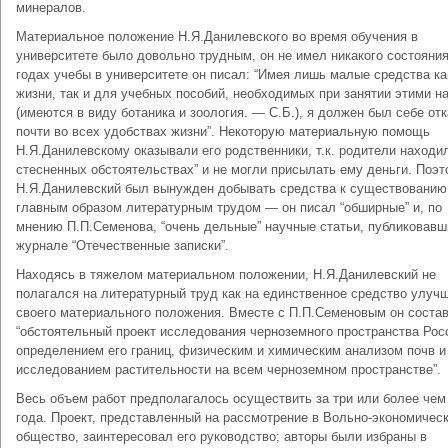
минералов.
Материальное положение Н.Я.Данилевского во время обучения в
университете было довольно трудным, он не имел никакого состояния
годах учебы в университете он писал: “Имея лишь малые средства ка
жизни, так и для учебных пособий, необходимых при занятии этими н
(имеются в виду ботаника и зоология. — С.Б.), я должен был себе отк
почти во всех удобствах жизни”. Некоторую материальную помощь
Н.Я.Данилевскому оказывали его родственники, т.к. родители находил
стесненных обстоятельствах” и не могли присылать ему деньги. Поэ
Н.Я.Данилевский был вынужден добывать средства к существованию
главным образом литературным трудом — он писал “обширные” и, по
мнению П.П.Семенова, “очень дельные” научные статьи, публиковавш
журнале “Отечественные записки”.
Находясь в тяжелом материальном положении, Н.Я.Данилевский не
полагался на литературный труд как на единственное средство улуч
своего материального положения. Вместе с П.П.Семеновым он соста
“обстоятельный проект исследования черноземного пространства Росс
определением его границ, физическим и химическим анализом почв и
исследованием растительности на всем черноземном пространстве”.
Весь объем работ предполагалось осуществить за три или более чем 
года. Проект, представленный на рассмотрение в Вольно-экономичес
общество, заинтересовал его руководство; авторы были избраны в