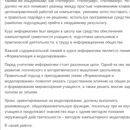
такими же обыденными, как «телефон», «телеграф», «телевизор». Но
далеко не все понимают разницу между простым «нажиманием клави
целенаправленной работой на компьютере, умением четко поставить 
и правильно подойдя к ее решению, используя программные средств
(наиболее подходящие) прийти к ожидаемому результату.
Курс информатики был введен в школу как средство обеспечения
компьютерной грамотности учащихся, подготовки школьников к
практической деятельности, к труду в информационном обществе.
Важной содержательной линией в курсе информатике является линия
«Формализация и моделирование».
Перед учителем информатики стоят различные цели. Одной из них я
развитие логического и алгоритмического мышления школьников.
Правильный подход к преподаванию линии «Формализация и
моделирование» позволит оказать существенное влияние на общее р
и формирование мировоззрения учащихся, а также решить многие зад
полном их объеме.
Уроки, ориентированные на моделирование, должны выполнять
развивающую, общеобразовательную функцию, поскольку при их изу
учащиеся продолжают знакомство еще с одним методом познания
окружающей действительности – методом компьютерного моделиров
В своей работе :