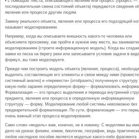
• с помощью текста, описывающего явление или процесс (процесс — 
последо­вательная смена состояний объекта) передаются сведения о
явлении или процессе другим людям.
Замену реального объекта, явления или процесса его подходящей ко
называют моделированием.
Например, когда вы описываете внешность какого-то человека или
объясняете прохожему, как пройти в нужное ему место, вы занимаете
моделированием (строите информационную модель). Когда вы создае
замки из песка на берегу реки или записываете условие задачи в вид
формул, вы тоже моделируете.
Прежде чем построить модель объекта (явления, процесса), необход
выделить составляющие его элементы и связи между ними (провести
системный анализ) и «пере­вести» (отобразить) полученную структуру
какую-либо заранее определенную форму— формализовать информа
Формализация — это процесс выделения и перевода внутренней стру
предмета, явления или процесса в определенную информационную
структуру — форму. Моделирование любой системы невозможно без
предварительной формализации. По сути, формализация — это перв
очень важный этап процесса моделирования.
Само слово «модель» вам, конечно, не в новинку. С моделями вы им
дело на уроках физики, химии, биологии, географии, ведь практическ
любое наглядное пособие явля­ется моделью какого-либо фрагмента