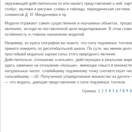
окружающей действительности или нашего пред­ставления о ней: карт
глобус, муляжи и рисунки, схемы и таблицы, периодическая система
элементов Д. И. Менделеева и пр.
Модели отражают самое существенное в изучаемых объектах, процес
явлениях, исходя из поставленной цели моделирования. В этом глав
особенность и главное назначение моделей.
Например, из курса географии вы знаете, что силу подземных толчко
принято измерять по десятибалльной шкале. По сути, мы имеем дело
простейшей моделью оценки силы этого природного явления.
Действительно, отношение «сильнее», действую­щее в реальном мире
здесь заменено на отношение «больше», имеющее смысл в множеств
натуральных чисел: слабейшему подземному точку соответствует чис
сильнейшему —10. Полученное упорядоченное множество из десяти 
— это модель, дающая представление о силе подземных толчков.
Страница: 1
2
3
4
5
6
7
8
9
1