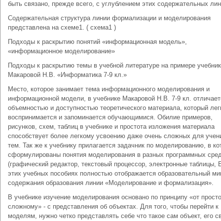
быть связано, прежде всего, с углублением этих содержательных лин
Содержательная структура линии формализации и моделиро­вания
представлена на схеме1. ( схема1 )
Подходы к раскрытию понятий «информационная модель»,
«информационное моделирование»
Подходы к раскрытию темы в учебной литературе на примере учебни
Макаровой Н.В. «Информатика 7-9 кл.»
Место, которое занимает тема информационного моделирова­ния и
информационной модели, в учебнике Макаровой Н.В. 7-9 кл. отличает
объемностью и доступностью теоретического материала, который лег
воспринимается и запоминается обучающимися. Обилие примеров,
рисунков, схем, таблиц в учебнике и простота изложения материала
способствует более легкому усвоению даже очень сложных для учен
тем. Так же к учебнику прилагается задачник по моделированию, в к
сформулированы понятия моделирования в разных программных сре
(графический редактор, текстовый процессор, электронные таблицы, 
этих учебных пособиях полностью отображается образовательный м
содержания образования линии «Моделирование и формализация».
В учебнике изучение моделирования основано по принципу «от просто
сложному» - с представления об объектах. Для того, чтобы перейти к
моделям, нужно четко представлять себе что такое сам объект, его с