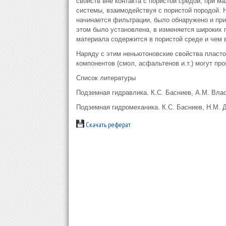
свойств вне контакта с пористой средой, при 
системы, взаимодействуя с пористой породой. 
начинается фильтрации, было обнаружено и пр
этом было установлена, в изменяется широких 
материала содержится в пористой среде и чем 
Наряду с этим неньютоновские свойства плас
компонентов (смол, асфальтенов и.т.) могут пр
Список литературы
Подземная гидравлика. К.С. Басниев, А.М. Вла
Подземная гидромеханика. К.С. Басниев, Н.М. Дм
Скачать реферат