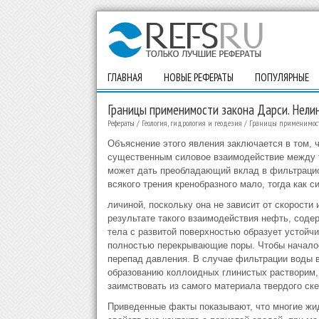
ГЛАВНАЯ
НОВЫЕ РЕФЕРАТЫ
ПОПУЛЯРНЫЕ
Границы применимости закона Дарси. Нели
Рефераты
/
Геология, гидрология и геодезия
/
Границы применимост
Объяснение этого явления заключается в том, 
существенным силовое взаимодействие между
может дать преобладающий вклад в фильтрацио
всякого трения кренобразного мало, тогда как 
личиной, поскольку она не зависит от скорости
результате такого взаимодействия нефть, соде
тела с развитой поверхностью образует устойч
полностью перекрывающие поры. Чтобы началос
перепад давления. В случае фильтрации воды в
образованию коллоидных глинистых растворим,
заимствовать из самого материала твердого ске
Приведенные факты показывают, что многие жи