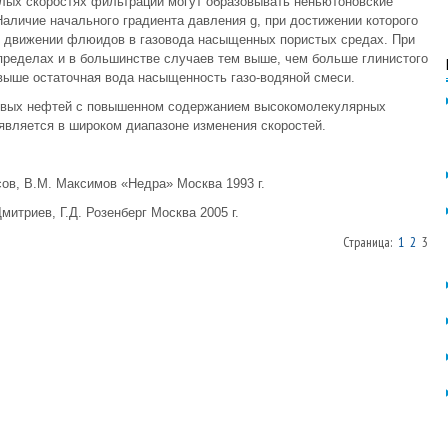
малых скоростях фильтрации могут образовывать неньютоновские
Наличие начального градиента давления g, при достижении которого
и движении флюидов в газовода насыщенных пористых средах. При
пределах и в большинстве случаев тем выше, чем больше глинистого
выше остаточная вода насыщенность газо-водяной смеси.
товых нефтей с повышенном содержанием высокомолекулярных
оявляется в широком диапазоне изменения скоростей.
сов, В.М. Максимов «Недра» Москва 1993 г.
итриев, Г.Д. Розенберг Москва 2005 г.
Страница:
1
2
3