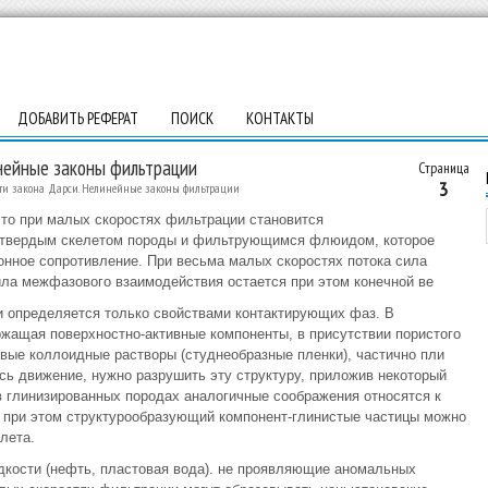
ДОБАВИТЬ РЕФЕРАТ
ПОИСК
КОНТАКТЫ
нейные законы фильтрации
Страница
3
и закона Дарси. Нелинейные законы фильтрации
что при малых скоростях фильтрации становится
 твердым скелетом породы и фильтрующимся флюидом, которое
нное сопротивление. При весьма малых скоростях потока сила
сила межфазового взаимодействия остается при этом конечной ве
 и определяется только свойствами контактирующих фаз. В
ржащая поверхностно-активные компоненты, в присутствии пористого
ивые коллоидные растворы (студнеобразные пленки), частично пли
ь движение, нужно разрушить эту структуру, приложив некоторый
 глинизированных породах аналогичные соображения относятся к
 при этом структурообразующий компонент-глинистые частицы можно
лета.
дкости (нефть, пластовая вода). не проявляющие аномальных