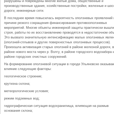
разрушены и повреждены многие жилые дома, общественные и
производственные здания, хозяйственные постройки, железные и шо
дороги, инженерные сети.
В последнее время повысилась вероятность оползневых проявлений 
причине резкого сокращения финансирования противооползневых
мероприятий. Многие объекты инженерной защиты практически вышли
строя, работы по их восстановлению проводятся в недостаточном об
Это вызвало значительную интенсификацию малых оползневых явле
(оползней-сплывов и других поверхностных оползневых процессов).
Произошла активизация старых оползней в районе железной дороги, в
районе нового моста через р. Волгу, в районе городского водозабора 
районе городских очистных сооружений.
На формирование оползневой ситуации в городе Ульяновске оказыва
влияние следующие факторы:
геологическое строение;
крутизна склона;
метеорологические условия;
режим подземных вод;
гидрографическая ситуация водохранилища, влияющая на размыв
основания склона;