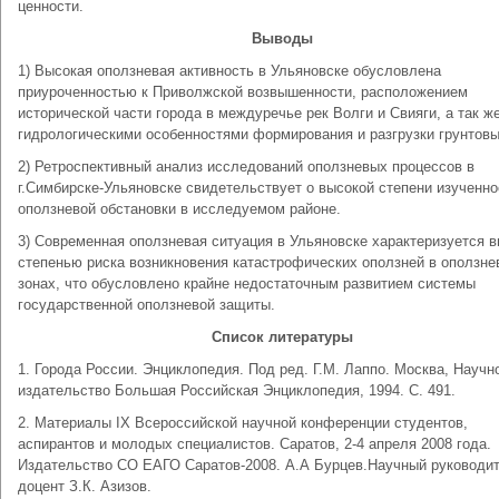
ценности.
Выводы
1) Высокая оползневая активность в Ульяновске обусловлена
приуроченностью к Приволжской возвышенности, расположением
исторической части города в междуречье рек Волги и Свияги, а так ж
гидрологическими особенностями формирования и разгрузки грунтовы
2) Ретроспективный анализ исследований оползневых процессов в
г.Симбирске-Ульяновске свидетельствует о высокой степени изученно
оползневой обстановки в исследуемом районе.
3) Современная оползневая ситуация в Ульяновске характеризуется 
степенью риска возникновения катастрофических оползней в оползне
зонах, что обусловлено крайне недостаточным развитием системы
государственной оползневой защиты.
Список литературы
1. Города России. Энциклопедия. Под ред. Г.М. Лаппо. Москва, Научн
издательство Большая Российская Энциклопедия, 1994. С. 491.
2. Материалы IX Всероссийской научной конференции студентов,
аспирантов и молодых специалистов. Саратов, 2-4 апреля 2008 года.
Издательство СО ЕАГО Саратов-2008. А.А Бурцев.Научный руководит
доцент З.К. Азизов.