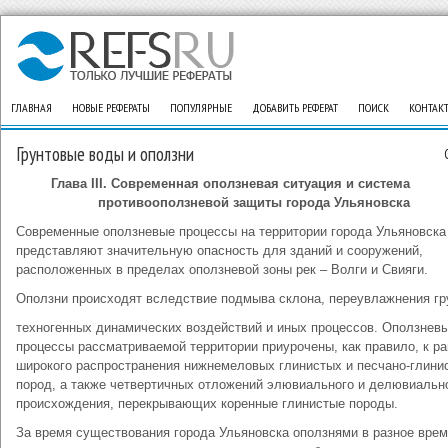
ГЛАВНАЯ
НОВЫЕ РЕФЕРАТЫ
ПОПУЛЯРНЫЕ
ДОБАВИТЬ РЕФЕРАТ
ПОИСК
КОНТАК
Грунтовые воды и оползни
Глава
III
. Современная оползневая ситуация и система
противооползневой защиты города Ульяновска
Современные оползневые процессы на территории города Ульяновска
представляют значительную опасность для зданий и сооружений,
расположенных в пределах оползневой зоны рек – Волги и Свияги.
Оползни происходят вследствие подмыва склона, переувлажнения гр
техногенных динамических воздействий и иных процессов. Оползнев
процессы рассматриваемой территории приурочены, как правило, к р
широкого распространения нижнемеловых глинистых и песчано-глини
пород, а также четвертичных отложений элювиального и делювиальн
происхождения, перекрывающих коренные глинистые породы.
За время существования города Ульяновска оползнями в разное вре