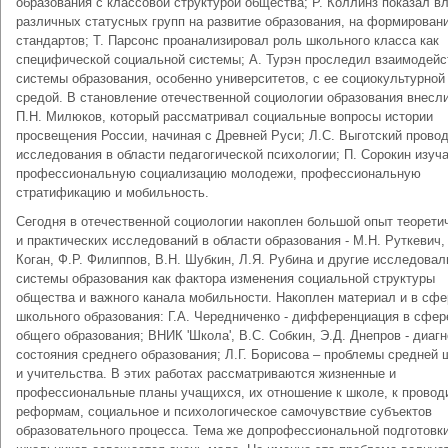
образования с классовой структурой общества; Р. Коллинз показал в
различных статусных групп на развитие образования, на формировани
стандартов; Т. Парсонс проанализировал роль школьного класса как
специфической социальной системы; А. Турэн проследил взаимодейс
системы образования, особенно университетов, с ее социокультурной
средой. В становление отечественной социологии образования внесл
П.Н. Милюков, который рассматривал социальные вопросы истории
просвещения России, начиная с Древней Руси; Л.С. Выготский прово
исследования в области педагогической психологии; П. Сорокин изуч
профессиональную социализацию молодежи, профессиональную
стратификацию и мобильность.
Сегодня в отечественной социологии накоплен большой опыт теорети
и практических исследований в области образования - М.Н. Руткевич,
Коган, Ф.Р. Филиппов, В.Н. Шубкин, Л.Я. Рубина и другие исследовал
системы образования как фактора изменения социальной структуры
общества и важного канала мобильности. Накоплен материал и в сфе
школьного образования: Г.А. Чередниченко - дифференциация в сфер
общего образования; ВНИК 'Школа', В.С. Собкин, Э.Д. Днепров - диаг
состояния среднего образования; Л.Г. Борисова – проблемы средней
и учительства. В этих работах рассматриваются жизненные и
профессиональные планы учащихся, их отношение к школе, к прово
реформам, социальное и психологическое самочувствие субъектов
образовательного процесса. Тема же допрофессиональной подготовк