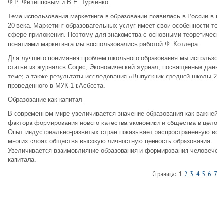
Ф.Р. Филипповым и В.Н. Турченко.
Тема использования маркетинга в образовании появилась в России в 
20 века. Маркетинг образовательных услуг имеет свои особенности т
сфере приложения. Поэтому для знакомства с основными теоретичес
понятиями маркетинга мы воспользовались работой Ф. Котлера.
Для лучшего понимания проблем школьного образования мы использ
статьи из журналов Социс, Экономический журнал, посвященные дан
теме; а также результаты исследования «Выпускник средней школы 2
проведенного в МУК-1 г.Асбеста.
Образование как капитал
В современном мире увеличивается значение образования как важне
фактора формирования нового качества экономики и общества в цело
Опыт индустриально-развитых стран показывает распространенную в
многих слоях общества высокую личностную ценность образования.
Увеличивается взаимовлияние образования и формирования человече
капитала.
Страница: 1
2
3
4
5
6
7