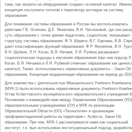
тому, как затраты на оборудование создают основной капитал. Именн
концепция послужила толчком к пересмотру взглядов на систему
образования.
Для понимания системы образования в России мы воспользовались
работами Г.В. Осипова, Д.Е. Яковлева, В.И. Чесноковой, где они рас
суть образования с точки зрения педагогики, социологии, показывают
структуру системы образования; Ф.Э. Шереги, В.Г. Харчева, В.В. Сери
дают классификацию функций образования; Ф.Р. Филиппов, В.Н. Турч
В.Н. Шубкин, Л.Н. Коган, В.Я. Нечаев, Л.Я. Рубина раскрывают
социологические подходы к изучению образования (при чем подход Л
Коган, В.Я. Нечаева и Л.Я. Рубиной отмечает образование как ценност
капитал). Также, использовались нормативные документы – Закон Об
образовании, Концепция модернизации образования на период до 2010
Для знакомства с деятельностью Межшкольного Учебного Комбинат
(МУК-1) были использованы нормативные документы Учебного Комбин
Устав Асбестовского муниципального образовательного учреждения 
Положение о взаимодействии между Управлением Образованием (УО)
образовательными учреждениями (ОУ) и МУК по реализации
Образовательной Области (ОО) «Технология» и организации
профориентационной работы на территории г. Асбеста, Закон Об
образовании. При чем, МУК-1 рассматривался нами как социальный
институт, т.е. был использован институциональный подход, разработ