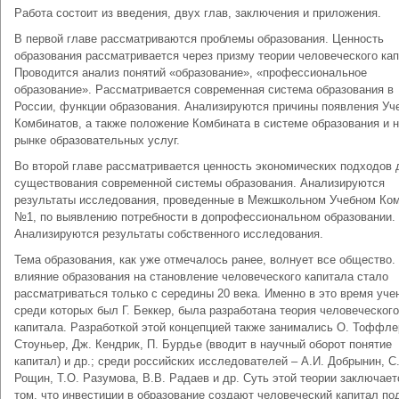
Работа состоит из введения, двух глав, заключения и приложения.
В первой главе рассматриваются проблемы образования. Ценность
образования рассматривается через призму теории человеческого кап
Проводится анализ понятий «образование», «профессиональное
образование». Рассматривается современная система образования в
России, функции образования. Анализируются причины появления Уч
Комбинатов, а также положение Комбината в системе образования и 
рынке образовательных услуг.
Во второй главе рассматривается ценность экономических подходов 
существования современной системы образования. Анализируются
результаты исследования, проведенные в Межшкольном Учебном Ко
№1, по выявлению потребности в допрофессиональном образовании.
Анализируются результаты собственного исследования.
Тема образования, как уже отмечалось ранее, волнует все общество.
влияние образования на становление человеческого капитала стало
рассматриваться только с середины 20 века. Именно в это время уче
среди которых был Г. Беккер, была разработана теория человеческого
капитала. Разработкой этой концепцией также занимались О. Тоффлер
Стоуньер, Дж. Кендрик, П. Бурдье (вводит в научный оборот понятие
капитал) и др.; среди российских исследователей – А.И. Добрынин, С
Рощин, Т.О. Разумова, В.В. Радаев и др. Суть этой теории заключает
том, что инвестиции в образование создают человеческий капитал по