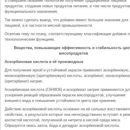
§ совершенствование технологии получения традиционных пищевых
продуктов, создание новых продуктов питания, в том числе продуктов
функционального назначения.
Так можно сделать вывод, что добавки имеют большое значение для
пищевой, а в частности мясной промышленности.
Освятим тему по плану, соответствующему классификации добавок п
технологическим функциям.
Вещества, повышающие эффективность и стабильность цве
мясопродуктов
Аскорбиновая кислота и её производные
Для получения яркой и устойчивой окраски применяют аскорбиновую,
изоаскорбиновую (эриторбиновую) кислоты, аскорбинат, изоаскорбина
(эриторбинат) натрия.
Аскорбиновая кислота (С6Н8О6) и аскорбинат натрия применяются дл
ускорения реакций образования окраски мясопродуктов, улучшения
внешнего вида и повышения устойчивости цвета при хранении.
Действие аскорбиновой кислоты основано на её сильных восстанови
свойствах, в результате которых она непосредственно вступает в реа
азотистой кислотой, полученной из нитрита в кислой среде мяса.
Образуется окись азота, йода и дегидрат аскорбиновой кислоты.