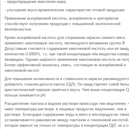
- предотвращения окисления жира;
- улучшения вкусо-ароматических характеристик готовой продукции.
Применение аскорбиновой кислоты, аскорбинатов и эриторбатов
способствует получению продукции с повышенной экологической
безопасностью.
Кроме аскорбиновой кислоты для сохранения окраски свежего мяса
применяют никотиновую кислоту, являющуюся витамином группы В.
Допустимым считается содержание никотиновой кислоты или её амид
количестве 0,0065%, т.к. при такой концентрации оба вещества совер
безвредны. Однако широкого применения никотиновая кислота не пол
Более эффективной оказалась смесь, состоящая из аскорбиновой и
никотиновой кислот.
Для повышения интенсивности и стабильности окраски рекомендуетс
добавлять глюконо-дельта-лактон (ГДЛ). Он представляет собой бел
кристаллический порошок приятного вкуса. Чем выше концентрация Г
больше понижается рН.
Расщепление лактона в водном растворе происходи тем медленнее, 
ниже температура раствора; в пищевых продуктах медленнее, чем в
растворе. Благодаря содержанию воды в мясе и мясопродуктах такж
устанавливается равновесие между лактоном и глюконовой кислотой,
которое зависит не только от температуры и концентрации ГДЛ, но и о