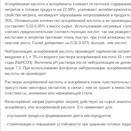
Аскорбиновая кислота и аскорбинаты снижают остаточное содержани
нитритов в готовом продукте на 22-38%, усиливают антибактериологи
свойства нитрита, ингибируют образование нитрозоаминов в продукте 
35%. Оптимальное количество аскорбиновой кислоты и ее производн
составляет 0,02-0,05% к массе сырья. Использование натриевых сол
считают предпочтительнее соответствующих кислот, так как реакция
кислотами и нитритом протекает очень быстро, при этом возможны по
окислов азота. Солей добавляют на 0,01-0,02% больше, чем кислот.
Нейтрализацию аскорбиновой кислоты производят карбонатом натрия
введения в 1 л 3%-го водного раствора аскорбиновой кислоты 16 г пи
соды (NаНСО3). Величина рН раствора после нейтрализации не долж
выше 7,0. При использовании фосфатов нейтрализацию аскорбиновой
кислоты не производят.
Растворы аскорбиновой кислоты и аскорбината очень чувствительны 
присутствию некоторых металлов, в связи с чем их хранят в емкостях
пластмассы, алюминия или нержавеющей стали.
Изоаскорбинат натрия (эриторбат натрия) действует на сырьё аналоги
аскорбинату или аскорбиновой кислоте. Его применяют для:
- улучшения процесса формирования цвета мясопродуктов;
- стабилизации и повышения устойчивости при хранении готовых изде