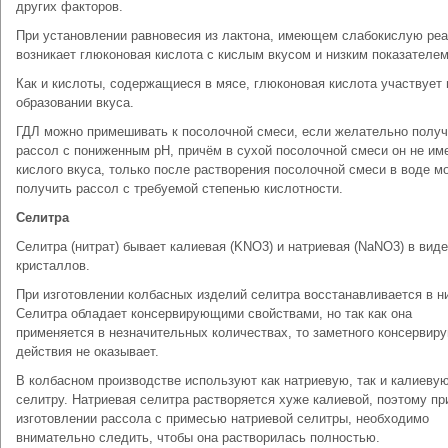
других факторов.
При установлении равновесия из лактона, имеющем слабокислую реа
возникает глюконовая кислота с кислым вкусом и низким показателем
Как и кислоты, содержащиеся в мясе, глюконовая кислота участвует 
образовании вкуса.
ГДЛ можно примешивать к посолочной смеси, если желательно получ
рассол с пониженным рН, причём в сухой посолочной смеси он не им
кислого вкуса, только после растворения посолочной смеси в воде м
получить рассол с требуемой степенью кислотности.
Селитра
Селитра (нитрат) бывает калиевая (KNO3) и натриевая (NaNO3) в вид
кристаллов.
При изготовлении колбасных изделий селитра восстанавливается в ни
Селитра обладает консервирующими свойствами, но так как она
применяется в незначительных количествах, то заметного консервир
действия не оказывает.
В колбасном производстве используют как натриевую, так и калиеву
селитру. Натриевая селитра растворяется хуже калиевой, поэтому пр
изготовлении рассола с примесью натриевой селитры, необходимо
внимательно следить, чтобы она растворилась полностью.