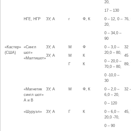
20,
17 – 130
НГЕ, НГР
ЗУ, А
г
Ф, К
0 – 12, 0 –
76,
20,
0 – 34,0 –
90
«Кастер»
«Сингл
ЗУ, А
М
Ф
0 – 3,0 –
32
(США)
шот»
20,0 – 80,
ЗУ, А
М
К
45
«Малтишот»
0 – 20,0 –
Г
К
89,
70,0 – 80,
0 -10,0 –
30
«Магнетик
ЗУ, А
М
Ф, К
0 – 2,0 –
32 
сингл шот»
6,0 – 20,
А и В
0 – 120
«Шуруэл»
ЗУ, А
Г
К
0 – 6,0 –
45,
20,0 -70,
0 – 90