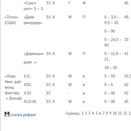
«Сингл
ЗУ, А
Г
Ф
45
шот» S – S
«Тотко»
«Дабл
ЗУ, А
М
П
0 – 3,0 –
48,
(США)
рекордер»
8,0 – 16,
0 – 90
0 – 24,0 –
33
90
«Дирекшнл
ЗУ, А
М
П
0 – 12,9 –
41
21,
дабл .»
18 – 30
«Лиао
XJL
ЗУ, А
М
в
0 – 50
33,
Нинг дай-
XDC
ЗУ, А
М
в
0 – 6
42
монд
фактору
XJD
ЗУ
-
в
0 – 90
42
.» (Китай)
XLD-45
ЗУ, А
М
в
0 – 90
45
Страница:
1
2
3
4
5
6
7
8
9
10
11
12
1
Скачать реферат