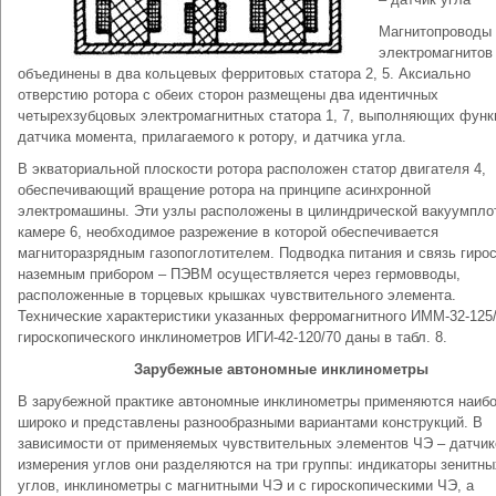
Магнитопроводы
электромагнитов
объединены в два кольцевых ферритовых статора 2, 5. Аксиально
отверстию ротора с обеих сторон размещены два идентичных
четырехзубцовых электромагнитных статора 1, 7, выполняющих функ
датчика момента, прилагаемого к ротору, и датчика угла.
В экваториальной плоскости ротора расположен статор двигателя 4,
обеспечивающий вращение ротора на принципе асинхронной
электромашины. Эти узлы расположены в цилиндрической вакуумпло
камере 6, необходимое разрежение в которой обеспечивается
магниторазрядным газопоглотителем. Подводка питания и связь гирос
наземным прибором – ПЭВМ осуществляется через гермовводы,
расположенные в торцевых крышках чувствительного элемента.
Технические характеристики указанных ферромагнитного ИММ-32-125/
гироскопического инклинометров ИГИ-42-120/70 даны в табл. 8.
Зарубежные автономные инклинометры
В зарубежной практике автономные инклинометры применяются наиб
широко и представлены разнообразными вариантами конструкций. В
зависимости от применяемых чувствительных элементов ЧЭ – датчик
измерения углов они разделяются на три группы: индикаторы зенитны
углов, инклинометры с магнитными ЧЭ и с гироскопическими ЧЭ, а