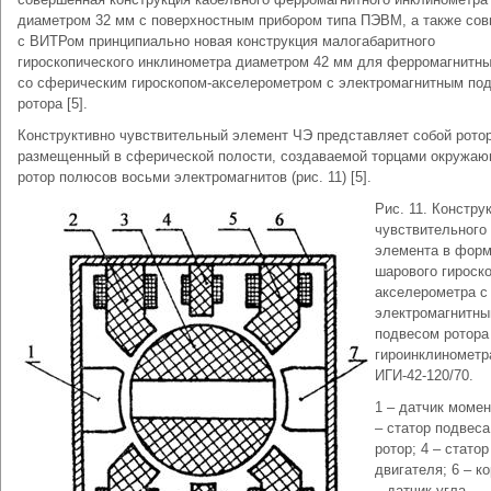
диаметром 32 мм с поверхностным прибором типа ПЭВМ, а также сов
с ВИТРом принципиально новая конструкция малогабаритного
гироскопического инклинометра диаметром 42 мм для ферромагнитны
со сферическим гироскопом-акселерометром с электромагнитным по
ротора [5].
Конструктивно чувствительный элемент ЧЭ представляет собой ротор
размещенный в сферической полости, создаваемой торцами окружа
ротор полюсов восьми электромагнитов (рис. 11) [5].
Рис. 11. Констру
чувствительного
элемента в фор
шарового гироско
акселерометра с
электромагнитн
подвесом ротора
гироинклинометр
ИГИ-42-120/70.
1 – датчик момент
– статор подвеса
ротор; 4 – статор
двигателя; 6 – ко
– датчик угла