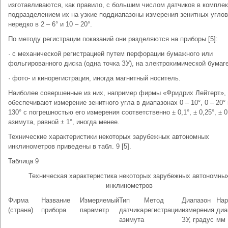
изготавливаются, как правило, с большим числом датчиков в комплек
подразделением их на узкие поддиапазоны измерения зенитных углов
нередко в 2 – 6° и 10 – 20°.
По методу регистрации показаний они разделяются на приборы [5]:
· с механической регистрацией путем перфорации бумажного или
фольгированного диска (одна точка ЗУ), на электрохимической бумаге
· фото- и кинорегистрация, иногда магнитный носитель.
Наиболее совершенные из них, например фирмы «Фридрих Лейтерт»,
обеспечивают измерение зенитного угла в диапазонах 0 – 10°, 0 – 20° 
130° с погрешностью его измерения соответственно ± 0,1°, ± 0,25°, ± 0
азимута, равной ± 1°, иногда менее.
Технические характеристики некоторых зарубежных автономных
инклинометров приведены в табл. 9 [5].
Таблица 9
Техническая характеристика некоторых зарубежных автономны
инклинометров
Фирма
Название
Измеряемый
Тип
Метод
Диапазон
На
(страна)
прибора
параметр
датчика
регистрации
измерения
диа
азимута
ЗУ, градус
мм