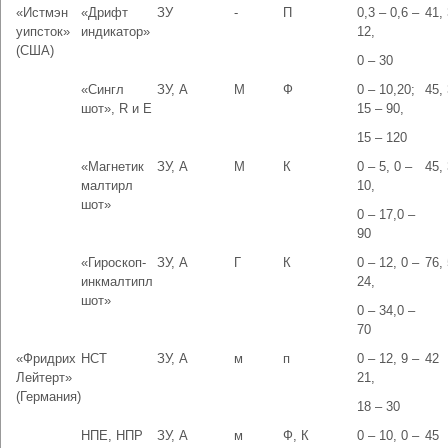
«Истмэн
«Дрифт
ЗУ
-
П
0,3 – 0,6 –
41,
уипсток»
индикатор»
12,
(США)
0 – 30
«Сингл
ЗУ, А
М
Ф
0 – 10,20;
45,
шот», R и Е
15 – 90,
15 – 120
«Магнетик
ЗУ, А
М
К
0 – 5, 0 –
45,
малтирл
10,
шот»
0 – 17,0 –
90
«Гироскоп-
ЗУ, А
Г
К
0 – 12, 0 –
76,
инкмалтипл
24,
шот»
0 – 34,0 –
70
«Фридрих
НСТ
ЗУ, А
м
п
0 – 12, 9 –
42
Лейтерт»
21,
(Германия)
18 – 30
НПЕ, НПР
ЗУ, А
м
Ф, К
0 – 10, 0 –
45