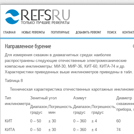
ГЛАВНАЯ
НОВЫЕ РЕФЕРАТЫ
ПОПУЛЯРНЫЕ
ДОБАВИТЬ РЕФЕРАТ
ПОИСК
КОНТАК
Направленное бурение
Для измерения скважин в диамагнитных средах наиболее
распространены следующие отечественные электромеханические
компасные инклинометры: МИ-30, МИР-36, КИТ-60, КИТА-74 и др.
Характеристики приведенных выше инклинометров приведены в табл. 
Таблица 8
Техническая характеристика отечественных каротажных инклиноме
Тип
Зенитный угол
Азимут
Диаметр
инклинометра
скважинн
Диапазон,
Погрешность,
Диапазон,
Погрешность,
прибора,
градус
мин
градус
градус
КИТ
0 – 50
± 30
0 – 360
± 4
60
КИТА
0 – 50
± 30
0 – 360
± 4
74