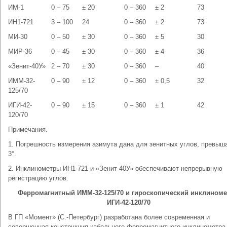
ИМ-1
0 – 75
± 20
0 – 360
± 2
73
ИН1-721
3 – 100
24
0 – 360
± 2
73
МИ-30
0 – 50
± 30
0 – 360
± 5
30
МИР-36
0 – 45
± 30
0 – 360
± 4
36
«Зенит-40У»
2 – 70
± 30
0 – 360
–
40
ИММ-32-
0 – 90
± 12
0 – 360
± 0,5
32
125/70
ИГИ-42-
0 – 90
± 15
0 – 360
± 1
42
120/70
Примечания.
1. Погрешность измерения азимута дана для зенитных углов, превы
3°.
2. Инклинометры ИН1-721 и «Зенит-40У» обеспечивают непрерывную
регистрацию углов.
Ферромагнитный ИММ-32-125/70 и гироскопический инклином
ИГИ-42-120/70
В ГП «Момент» (С.-Петербург) разработана более современная и
совершенная конструкция кабельного ферромагнитного инклинометра