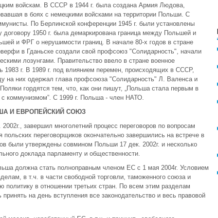
цким войскам. В СССР в 1944 г. была создана Армия Людова,
вавшая в боях с немецкими войсками на территории Польши. С
ммунисты. По Берлинской конференции 1945 г. были установлены
 договору 1950 г. была демаркирована граница между Польшей и
ьшей и ФРГ о нерушимости границ. В начале 80-х годов в стране
оверфи в Гданьске создали свой профсоюз "Солидарность", начали
ескими лозунгами. Правительство ввело в стране военное
ь 1983 г. В 1989 г. под влиянием перемен, происходящих в СССР,
у на них одержал глава профсоюза "Солидарность" Л. Валенса и
оляки гордятся тем, что, как они пишут, „Польша стала первым в
с коммунизмом”. С 1999 г. Польша - член НАТО.
ША И ЕВРОПЕЙСКИЙ СОЮЗ
 2002г., завершил многолетний процесс переговоров по вопросам
я польских переговорщиков окончательно завершились на встрече в
ров были утверждены совмином Польши 17 дек. 2002г. и несколько
льного доклада парламенту и общественности.
льша должна стать полноправным членом ЕС с 1 мая 2004г. Условием
делам, в т.ч. в части свободной торговли, таможенного союза и
 политику в отношении третьих стран. По всем этим разделам
 принять на день вступления все законодательство и весь правовой