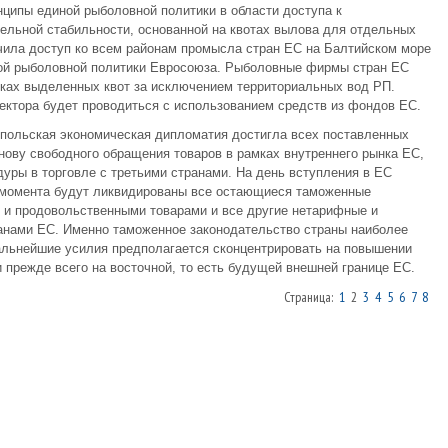
ципы единой рыболовной политики в области доступа к
тельной стабильности, основанной на квотах вылова для отдельных
учила доступ ко всем районам промысла стран ЕС на Балтийском море
иной рыболовной политики Евросоюза. Рыболовные фирмы стран ЕС
мках выделенных квот за исключением территориальных вод РП.
ектора будет проводиться с использованием средств из фондов ЕС.
польская экономическая дипломатия достигла всех поставленных
нову свободного обращения товаров в рамках внутреннего рынка ЕС,
уры в торговле с третьими странами. На день вступления в ЕС
 момента будут ликвидированы все остающиеся таможенные
 и продовольственными товарами и все другие нетарифные и
ранами ЕС. Именно таможенное законодательство страны наиболее
альнейшие усилия предполагается сконцентрировать на повышении
прежде всего на восточной, то есть будущей внешней границе ЕС.
Страница:
1
2
3
4
5
6
7
8