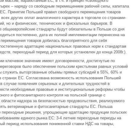
й массив, наработанный ЕС, в т.ч. и принцип «свободного
тырех – наряду со свободным перемещением рабочей силы, капитала
а ЕС. Принятие Польшей правил свободного перемещения товаров
всех других оплат аналогичного характера в торговле со странами-
ий, но и физических, технических и фискальных барьеров. В
се общеевропейские стандарты будут обязательны в Польше со дня
одиться постепенно, дата их полной имплементации перенесена на
 перемещения товаров добилась благоприятного для себя
 постепенную адаптацию национальных правовых норм к стандартам
едств, переходный период для которых установлен до конца 2008г.).
ми ключевое значение имеют договоренности, достигнутые по
переговоров было обеспечение польским крестьянам равных условий
ы служить выторгованные объемы прямых субсидий в 55%, 60% и
е в странах ЕС. Согласована возможность использования Польшей
 в случае появления серьезных и длительных трудностей в
вести необходимые правовые и институциональные реформы чтобы
ного и фитосанитарного контроля на польской границе с
 области надзора за безопасностью продовольствия, реализуемого
инять ветеринарные и фитосанитарные стандарты ЕС. Польша
е переходные решения, упрощающие адаптацию продукции польских
ебованиям единого рынка ЕС: 3-4 летние переходные периоды на
ный период использования пониженной ставки НДС на товары,