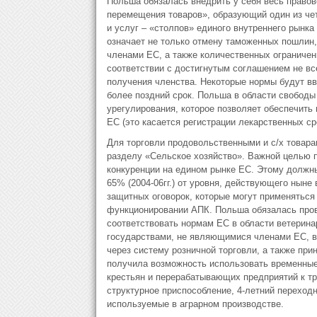
Польша обязалась внедрить у себя весь правово
перемещения товаров», образующий один из че
и услуг – «столпов» единого внутреннего рынк
означает не только отмену таможенных пошлин, 
членами ЕС, а также количественных ограничен
соответствии с достигнутым соглашением не в
получения членства. Некоторые нормы будут вв
более поздний срок. Польша в области свободы
урегулирования, которое позволяет обеспечить
ЕС (это касается регистрации лекарственных ср
Для торговли продовольственными и с/х товара
разделу «Сельское хозяйство». Важной целью 
конкуренции на едином рынке ЕС. Этому должн
65% (2004-06гг.) от уровня, действующего нын
защитных оговорок, которые могут применяться
функционировании АПК. Польша обязалась про
соответствовать нормам ЕС в области ветеринар
государствами, не являющимися членами ЕС, в
через систему розничной торговли, а также пр
получила возможность использовать временны
крестьян и перерабатывающих предприятий к тр
структурное приспособление, 4-летний переход
используемые в аграрном производстве.