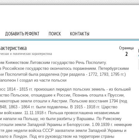
ДОБАВИТЬ РЕФЕРАТ
ПОИСК
КОНТАКТЫ
рактеристика
Страница
2
ческая и политическая характеристика
ким Княжеством Литовским государство Речь Посполиту.
 в Российское государство окончилось поражением. Петербургскими
чи Посполитой была разделена (три раздела - 1772, 1793, 1795 гг.)
Наполеон I создал из части польски
сс 1814 - 1815 гг. произошел передел польских земель - из большей
ство Польское, отошедшее к России, Познань отошла к Пруссии,
екоторые земли отошли к Австрии. Польские восстания 1794 (под
48, 1863 - 1864 гг. были подавлены. В 1915 - 1918 гг. Царство
и войсками. 11.11.1918 г. Польша провозглашена независимым
сии напали на Польшу, но были разбиты у Варшавы. По Рижскому
 отошли земли Западной Украины и Белоруссии. 1.09.1939 г. немецкие
стя две недели войска СССР захватили земли Западной Украины и
ало в Лондон. Под его руководством на территории страны