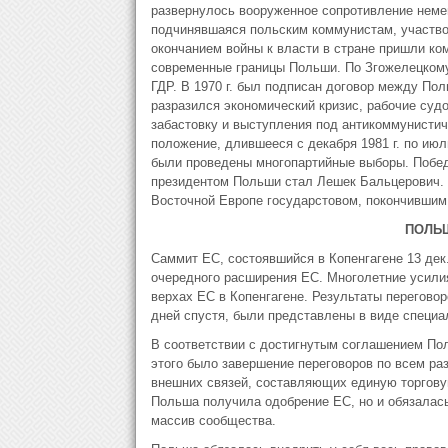
развернулось вооруженное сопротивление неме
подчинявшаяся польским коммунистам, участво
окончанием войны к власти в стране пришли ко
современные границы Польши. По Згожелецкому
ГДР. В 1970 г. был подписан договор между Пол
разразился экономический кризис, рабочие суд
забастовку и выступления под антикоммунистич
положение, длившееся с декабря 1981 г. по июл
были проведены многопартийные выборы. Побед
президентом Польши стал Лешек Бальцерович. П
Восточной Европе государстовом, покончившим 
ПОЛЬ
Саммит ЕС, состоявшийся в Копенгагене 13 дек.
очередного расширения ЕС. Многолетние усили
верхах ЕС в Копенгагене. Результаты перегово
дней спустя, были представлены в виде специа
В соответствии с достигнутым соглашением По
этого было завершение переговоров по всем раз
внешних связей, составляющих единую торговую
Польша получила одобрение ЕС, но и обязалась
массив сообщества.