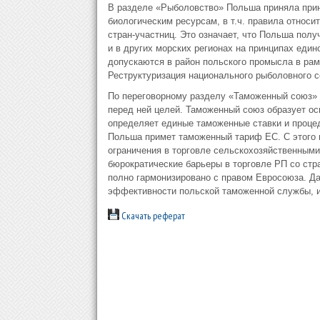
В разделе «Рыболовство» Польша приняла прин
биологическим ресурсам, в т.ч. правила относи
стран-участниц. Это означает, что Польша пол
и в других морских регионах на принципах ед
допускаются в район польского промысла в ра
Реструктуризация национального рыболовного с
По переговорному разделу «Таможенный союз» 
перед ней целей. Таможенный союз образует ос
определяет единые таможенные ставки и процед
Польша примет таможенный тариф ЕС. С этого
ограничения в торговле сельскохозяйственными
бюрократические барьеры в торговле РП со ст
полно гармонизировано с правом Евросоюза. Д
эффективности польской таможенной службы, и 
Скачать реферат