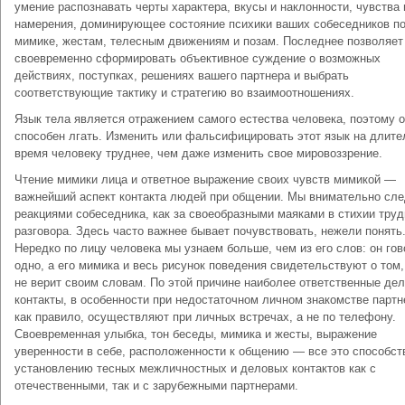
умение распознавать черты характера, вкусы и наклонности, чувства 
намерения, доминирующее состояние психики ваших собеседников по
мимике, жестам, телесным движениям и позам. Последнее позволяет
своевременно сформировать объективное суждение о возможных
действиях, поступках, решениях вашего партнера и выбрать
соответствующие тактику и стратегию во взаимоотношениях.
Язык тела является отражением самого естества человека, поэтому о
способен лгать. Изменить или фальсифицировать этот язык на длите
время человеку труднее, чем даже изменить свое мировоззрение.
Чтение мимики лица и ответное выражение своих чувств мимикой —
важнейший аспект контакта людей при общении. Мы внимательно сле
реакциями собеседника, как за своеобразными маяками в стихии труд
разговора. Здесь часто важнее бывает почувствовать, нежели понять
Нередко по лицу человека мы узнаем больше, чем из его слов: он гов
одно, а его мимика и весь рисунок поведения свидетельствуют о том,
не верит своим словам. По этой причине наиболее ответственные де
контакты, в особенности при недостаточном личном знакомстве партн
как правило, осуществляют при личных встречах, а не по телефону.
Своевременная улыбка, тон беседы, мимика и жесты, выражение
уверенности в себе, расположенности к общению — все это способст
установлению тесных межличностных и деловых контактов как с
отечественными, так и с зарубежными партнерами.