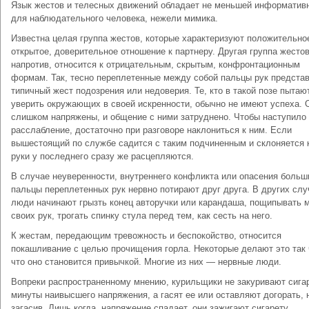
Язык жестов и телесных движений обладает не меньшей информатив
для наблюдательного человека, нежели мимика.
Известна целая группа жестов, которые характеризуют положительно
открытое, доверительное отношение к партнеру. Другая группа жестов
напротив, относится к отрицательным, скрытым, конфронтационным
формам. Так, тесно переплетенные между собой пальцы рук предста
типичный жест подозрения или недоверия. Те, кто в такой позе пытаю
уверить окружающих в своей искренности, обычно не имеют успеха. 
слишком напряжены, и общение с ними затруднено. Чтобы наступило
расслабление, достаточно при разговоре наклониться к ним. Если
вышестоящий по службе садится с таким подчиненным и склоняется к
руки у последнего сразу же расцепляются.
В случае неуверенности, внутреннего конфликта или опасения больш
пальцы переплетенных рук нервно потирают друг друга. В других слу
люди начинают грызть конец авторучки или карандаша, пощипывать 
своих рук, трогать спинку стула перед тем, как сесть на него.
К жестам, передающим тревожность и беспокойство, относится
покашливание с целью прочищения горла. Некоторые делают это так 
что оно становится привычкой. Многие из них — нервные люди.
Вопреки распространенному мнению, курильщики не закуривают сига
минуты наивысшего напряжения, а гасят ее или оставляют догорать, 
загасив. Лишь когда, напряжение спадает, они зажигают сигарету.