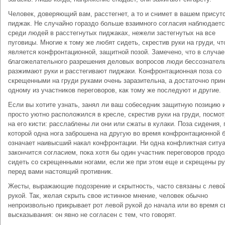
Человек, доверяющий вам, расстегнет, а то и снимет в вашем присут
пиджак. Не случайно гораздо больше взаимного согласия наблюдает
среди людей в расстегнутых пиджаках, нежели застегнутых на все
пуговицы. Многие к тому же любят сидеть, скрестив руки на груди, чт
является конфронтационной, защитной позой. Замечено, что в случае
благожелательного разрешения деловых вопросов люди бессознател
разжимают руки и расстегивают пиджаки. Конфронтационная поза со
скрещенными на груди руками очень заразительна, а достаточно прин
одному из участников переговоров, как тому же последуют и другие.
Если вы хотите узнать, занял ли ваш собеседник защитную позицию 
просто уютно расположился в кресле, скрестив руки на груди, посмот
на его кисти: расслаблены ли они или сжаты в кулаки. Поза сидения, 
которой одна нога заброшена на другую во время конфронтационной 
означает наивысший накал конфронтации. Ни одна конфликтная ситуа
закончится согласием, пока хотя бы один участник переговоров прод
сидеть со скрещенными ногами, если же при этом еще и скрещены р
перед вами настоящий противник.
Жесты, выражающие подозрение и скрытность, часто связаны с лево
рукой. Так, желая скрыть свое истинное мнение, человек обычно
непроизвольно прикрывает рот левой рукой до начала или во время с
высказывания: он явно не согласен с тем, что говорят.