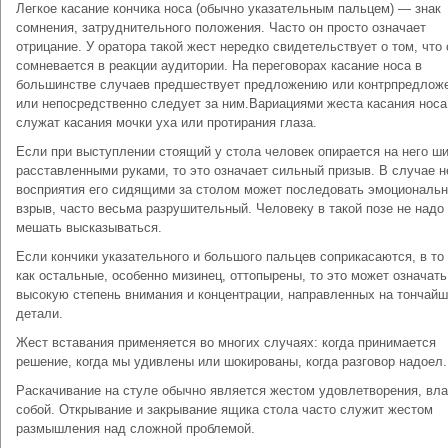
Легкое касание кончика носа (обычно указательным пальцем) — знак
сомнения, затруднительного положения. Часто он просто означает
отрицание. У оратора такой жест нередко свидетельствует о том, что 
сомневается в реакции аудитории. На переговорах касание носа в
большинстве случаев предшествует предложению или контрпредлож
или непосредственно следует за ним.Вариациями жеста касания носа
служат касания мочки уха или протирания глаза.
Если при выступлении стоящий у стола человек опирается на него ш
расставленными руками, то это означает сильный призыв. В случае н
восприятия его сидящими за столом может последовать эмоциональ
взрыв, часто весьма разрушительный. Человеку в такой позе не надо
мешать высказываться.
Если кончики указательного и большого пальцев соприкасаются, в то
как остальные, особенно мизинец, оттопырены, то это может означать
высокую степень внимания и концентрации, направленных на тончай
детали.
Жест вставания применяется во многих случаях: когда принимается
решение, когда мы удивлены или шокированы, когда разговор надоел.
Раскачивание на стуле обычно является жестом удовлетворения, вл
собой. Открывание и закрывание ящика стола часто служит жестом
размышления над сложной проблемой.