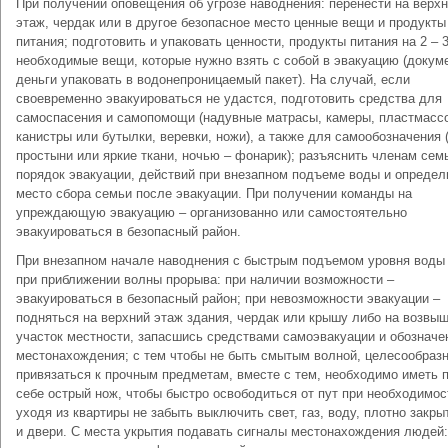
При получении оповещения об угрозе наводнения: перенести на верх
этаж, чердак или в другое безопасное место ценные вещи и продукты
питания; подготовить и упаковать ценности, продукты питания на 2 – 3
необходимые вещи, которые нужно взять с собой в эвакуацию (докум
деньги упаковать в водонепроницаемый пакет). На случай, если
своевременно эвакуироваться не удастся, подготовить средства для
самоспасения и самопомощи (надувные матрасы, камеры, пластмасс
канистры или бутылки, веревки, ножи), а также для самообозначения 
простыни или яркие ткани, ночью – фонарик); разъяснить членам сем
порядок эвакуации, действий при внезапном подъеме воды и определ
место сбора семьи после эвакуации. При получении команды на
упреждающую эвакуацию – организованно или самостоятельно
эвакуироваться в безопасный район.
При внезапном начале наводнения с быстрым подъемом уровня воды
при приближении волны прорыва: при наличии возможности –
эвакуироваться в безопасный район; при невозможности эвакуации –
подняться на верхний этаж здания, чердак или крышу либо на возвы
участок местности, запасшись средствами самоэвакуации и обозначе
местонахождения; с тем чтобы не быть смытым волной, целесообраз
привязаться к прочным предметам, вместе с тем, необходимо иметь 
себе острый нож, чтобы быстро освободиться от пут при необходимос
уходя из квартиры не забыть выключить свет, газ, воду, плотно закры
и двери. С места укрытия подавать сигналы местонахождения людей