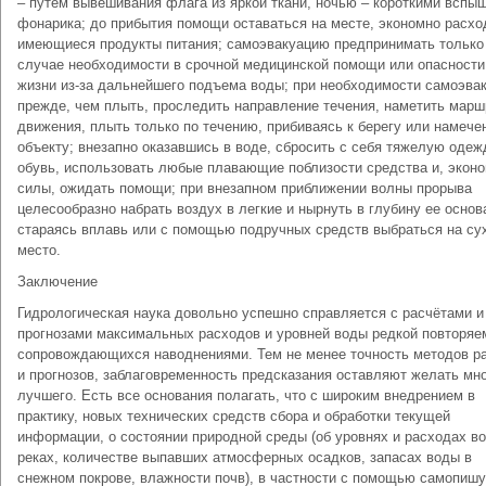
– путем вывешивания флага из яркой ткани, ночью – короткими вспы
фонарика; до прибытия помощи оставаться на месте, экономно расхо
имеющиеся продукты питания; самоэвакуацию предпринимать только
случае необходимости в срочной медицинской помощи или опасности
жизни из-за дальнейшего подъема воды; при необходимости самоэва
прежде, чем плыть, проследить направление течения, наметить марш
движения, плыть только по течению, прибиваясь к берегу или намече
объекту; внезапно оказавшись в воде, сбросить с себя тяжелую одеж
обувь, использовать любые плавающие поблизости средства и, экон
силы, ожидать помощи; при внезапном приближении волны прорыва
целесообразно набрать воздух в легкие и нырнуть в глубину ее основ
стараясь вплавь или с помощью подручных средств выбраться на су
место.
Заключение
Гидрологическая наука довольно успешно справляется с расчётами и
прогнозами максимальных расходов и уровней воды редкой повторяе
сопровождающихся наводнениями. Тем не менее точность методов р
и прогнозов, заблаговременность предсказания оставляют желать мн
лучшего. Есть все основания полагать, что с широким внедрением в
практику, новых технических средств сбора и обработки текущей
информации, о состоянии природной среды (об уровнях и расходах в
реках, количестве выпавших атмосферных осадков, запасах воды в
снежном покрове, влажности почв), в частности с помощью самопиш