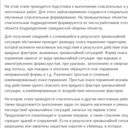
На этом этапе проводится подготовка к выполнению спасательных и 
неотложных работ. Для этого заблаговременно создаются специально
обученные спасательные формирования. На промышленных объектах
спасательные подразделения формируются из числа работников этог
объекта (подразделения гражданской обороны объекта).
Для получения сведений о сложившейся в результате чрезвычайной
ситуации обстановки проводят разведку очага поражения территории,
которой возникли негативные последствия в результате действия опа
вредных факторов, вызванных чрезвычайной ситуацией. Форма очага
поражения зависит от вида чрезвычайной ситуации: при взрывах и
землетрясениях форма круглая, при ураганах, затоплениях и смерча
вид полосы, при пожарах и оползнях образуется очаг поражения
неправильной формы и т.д. Различают простые и сложные(
комбинированные) очаги поражения. Простые очаги поражения возник
под действием одного опасного или вредного фактора чрезвычайной
ситуации, а комбинированные от воздействия нескольких факторов.
На втором этапе проводятся спасательные и другие неотложные рабо
также продолжается выполнение задач по защите населения и умен
последствий чрезвычайных ситуаций, начатых на первом этапе.
Продолжается локализация и тушение пожаров, а также спасение лю
горящих зданий и сооружений. Если в результате чрезвычайной ситу
разрушены или завалены защитные укрытия и убежища, в которых