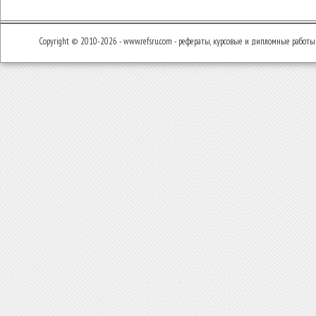
Copyright © 2010-2026 - www.refsru.com - рефераты, курсовые и дипломные работы