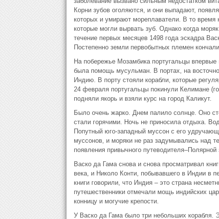
заболевание вызвано сильным недостатком вита
Корни зубов оголяются, и они выпадают, появл
которых и умирают мореплаватели. В то время 
которые могли вырвать зуб. Однако когда моряк
течение первых месяцев 1498 года эскадра Вас
Постепенно земли первобытных племен кончалис
На побережье Мозамбика португальцы впервые в
была помощь мусульман. В портах, на восточн
Индию. В порту стояли корабли, которые регул
24 февраля португальцы покинули Келимане (го
подняли якорь и взяли курс на город Каликут.
Было очень жарко. Днем палило солнце. Оно ст
стали горячими. Ночь не приносила отдыха. Вод
Попутный юго-западный муссон с его удручающ
муссонов, и моряки не раз задумывались над те
появления привычного путеводителя–Полярной 
Васко да Гама снова и снова просматривал кни
века, и Николо Конти, побывавшего в Индии в пе
книги говорили, что Индия – это страна несмет
путешественники отмечали мощь индийских царе
конницу и могучие крепости.
У Васко да Гама было три небольших корабля. 