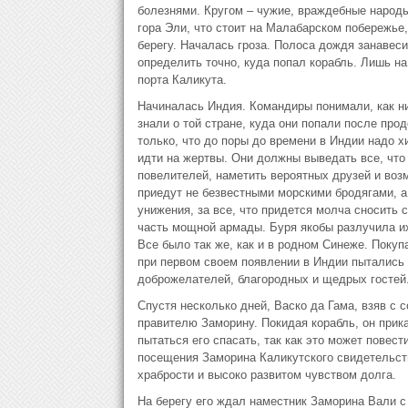
болезнями. Кругом – чужие, враждебные народы
гора Эли, что стоит на Малабарском побережье,
берегу. Началась гроза. Полоса дождя занавеси
определить точно, куда попал корабль. Лишь на
порта Каликута.
Начиналась Индия. Командиры понимали, как ни
знали о той стране, куда они попали после пр
только, что до поры до времени в Индии надо х
идти на жертвы. Они должны выведать все, что 
повелителей, наметить вероятных друзей и воз
приедут не безвестными морскими бродягами, а 
унижения, за все, что придется молча сносить 
часть мощной армады. Буря якобы разлучила их
Все было так же, как и в родном Синеже. Покуп
при первом своем появлении в Индии пытались 
доброжелателей, благородных и щедрых гостей
Спустя несколько дней, Васко да Гама, взяв с 
правителю Заморину. Покидая корабль, он прика
пытаться его спасать, так как это может повес
посещения Заморина Каликутского свидетельств
храбрости и высоко развитом чувством долга.
На берегу его ждал наместник Заморина Вали с