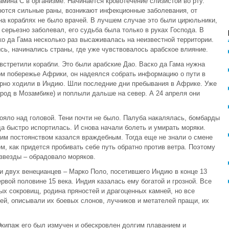
мина С в организме. Начинается кровотечение слизистой во рту.
яются сильные раны, возникают инфекционные заболевания, от
на кораблях не было врачей. В лучшем случае это были цирюльники,
 серьезно заболевал, его судьба была только в руках Господа. В
ко да Гама несколько раз высаживалась на неизвестной территории.
ь, начинались страны, где уже чувствовалось арабское влияние.
стретили корабли. Это были арабские Дао. Васко да Гама нужна
ом побережье Африки, он надеялся собрать информацию о пути в
ярно ходили в Индию. Шли последние дни пребывания в Африке. Уже
род в Мозамбике) и поплыли дальше на север. А 24 апреля они
ояло над головой. Тени почти не было. Палуба накалялась, бомбарды
а быстро испортилась. И снова начали болеть и умирать моряки.
им постоянством казался враждебным. Тогда еще не знали о смене
м, как придется пробивать себе путь обратно против ветра. Поэтому
звезды – обрадовало моряков.
ги двух венецианцев – Марко Поло, посетившего Индию в конце 13
рвой половине 15 века. Индия казалась ему богатой и грозной. Все
ных сокровищ, родина пряностей и драгоценных камней, но все
й, описывали их боевых слонов, лучников и метателей пращи, их
Экипаж его был измучен и обескровлен долгим плаванием и