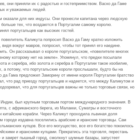
в, они приняли их с радостью и гостеприимством. Васко да Гаме
тных и уважаемых людей.
 оказали для них индусы. Они пронесли капитана через людскую
о больше тех, что воздаются в Португалии самому королю.
инял португальцев как высоких гостей.
 повелитель Каликута попросил Васко да Гаму кратко изложить
 видя вокруг мавров, попросил, чтобы тот принял его наедине.
рить. Он рассказывал о короле португальском, «повелителе многих
вному которому нет на земле». Упомянул, что предки посылали
ота и серебра, ибо золота и серебра в Португалии такое изобилие,
х, а потому, что португальские короли прослышали, будто бы на
ко да Гама предложил Заморину от имени короля Португалии братство
л, что рад приезду португальцев и надеется, что между Каликутом и
одозревал, что для португальцев важны не только торговые связи, но
 Индии, был крупным торговым портом международного значения. В
пта, с африканского берега, из Малакки, Суматры и восточного
и китайские корабли. Через Каликут проходила львиная доля
ом городе издавна поселились арабские и иранские торговцы. Сам
льманских купцов. Все его могущество, все его богатство покоилось
йскими и иранскими купцами. Прекратись эта торговля, перестань
– и замрет пышный город, смолкнут шумные базары, запустеет