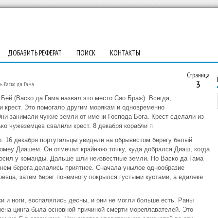
ДОБАВИТЬ РЕФЕРАТ
ПОИСК
КОНТАКТЫ
Страница
3
ь Васко да Гама
Бей (Васко да Гама назвал это место Сао Браж). Всегда,
ли крест. Это помогало другим морякам и одновременно
Они занимали чужие земли от имени Господа Бога. Крест сделали из
о чужеземцев свалили крест. 8 декабря корабли п
р. 16 декабря португальцы увидели на обрывистом берегу белый
омеу Диашем. Он отмечал крайнюю точку, куда добрался Диаш, когда
осил у команды. Дальше шли неизвестные земли. Но Васко да Гама
нем берега делались приятнее. Сначала унылое однообразие
евца, затем берег понемногу покрылся густыми кустами, а вдалеке
и и ноги, воспалялись десны, и они не могли больше есть. Раны
ена цинга была основной причиной смерти мореплавателей. Это