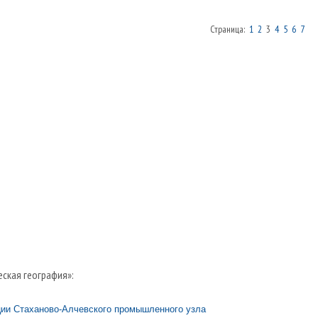
Страница:
1
2
3
4
5
6
7
еская география»:
ции Стаханово-Алчевского промышленного узла