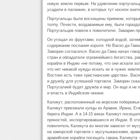
новую землю первым. На удивление португальце
усадили в паланкин, в которых тут носили зна
Португальцы были восхищены приемом, которым
толпу. Почести, воздаваемые ему, были горазд
Португальцев повели к повелителю. Замарин пр
Он угощал их фруктами, холодной водой, затем
содержание послания короля. Но Васко да Гама,
Заморин согласился. Васко да Гама начал гово
стран и обладателе огромнейшего богатства, ра
корабли в Индию «не потому, что они искали зол
что нет никакой нужды искать их в чужих земля
Востоке есть тоже христианские царства». Вас
и дружбу для успешной торговли. Заморин сказа
Португалией будет дружба и мир. Он еще и не п
и власть в Индийском океане.
Каликут, расположенный на морском побережье
Каликут приезжали купцы из Аравии, Ирана, Еги
берега Индии. А в 14-15 веках Каликут посещал
пряностей, экспортировавшихся из Индии. В эт
повелитель Каликута во многом зависел от мусу
на заморской торговле с мусульманскими, арави
аравийские корабли посещать гавань Каликута 