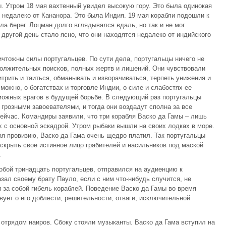
. Утром 18 мая вахтенный увидел высокую гору. Это была одинокая
 недалеко от Кананора. Это была Индия. 19 мая корабли подошли к
ла берег. Лоцман долго вглядывался вдаль, но так и не мог
 другой день стало ясно, что они находятся недалеко от индийского
чтожны силы португальцев. По сути дела, португальцы ничего не
одолжительных поисков, полных жертв и лишений. Они чувствовали
итрить и таиться, обманывать и изворачиваться, терпеть унижения и
можно, о богатствах и торговле Индии, о силе и слабостях ее
можных врагов в будущей борьбе. В следующий раз португальцы
грозными завоевателями, и тогда они воздадут сполна за все
сейчас. Командиры заявили, что три корабля Васко да Гамы – лишь
 с основной эскадрой. Утром рыбаки вышли на своих лодках в море.
ая провизию, Васко да Гама очень щедро платил. Так португальцы
скрыть свое истинное лицо грабителей и насильников под маской
.
собой тринадцать португальцев, отправился на аудиенцию к
зал своему брату Пауло, если с ним что-нибудь случится, не
ти за собой гибель кораблей. Поведение Васко да Гамы во время
ует о его доблести, решительности, отваги, исключительной
 отрядом наиров. Сбоку стояли музыканты. Васко да Гама вступил на