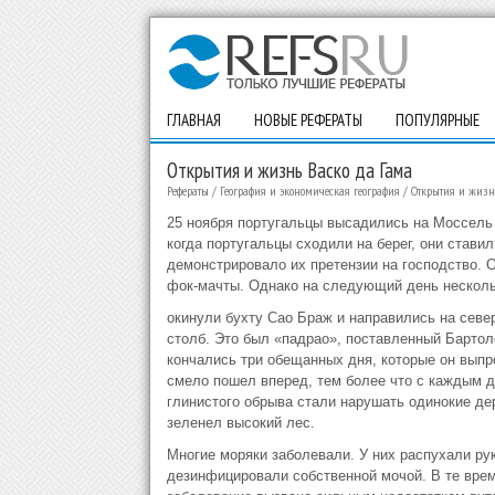
ГЛАВНАЯ
НОВЫЕ РЕФЕРАТЫ
ПОПУЛЯРНЫЕ
Открытия и жизнь Васко да Гама
Рефераты
/
География и экономическая география
/
Открытия и жизн
25 ноября португальцы высадились на Моссель 
когда португальцы сходили на берег, они стави
демонстрировало их претензии на господство. 
фок-мачты. Однако на следующий день нескольк
окинули бухту Сао Браж и направились на севе
столб. Это был «падрао», поставленный Бартол
кончались три обещанных дня, которые он выпр
смело пошел вперед, тем более что с каждым д
глинистого обрыва стали нарушать одинокие дер
зеленел высокий лес.
Многие моряки заболевали. У них распухали рук
дезинфицировали собственной мочой. В те врем