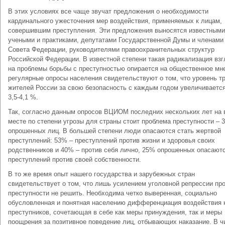
В этих условиях все чаще звучат предложения о необходимости
кардинального ужесточения мер воздействия, применяемых к лицам,
совершившим преступления. Эти предложения выносятся известными
учеными и практиками, депутатами Государственной Думы и членами
Совета Федерации, руководителями правоохранительных структур
Российской Федерации. В известной степени такая радикализация вз
на проблемы борьбы с преступностью опирается на общественное мн
регулярные опросы населения свидетельствуют о том, что уровень т
жителей России за свою безопасность с каждым годом увеличивается
3,5-4,1 %.
Так, согласно данным опросов ВЦИОМ последних нескольких лет на 
месте по степени угрозы для страны стоит проблема преступности – 
опрошенных лиц. В большей степени люди опасаются стать жертвой
преступлений: 53% – преступлений против жизни и здоровья своих
родственников и 40% – против себя лично, 25% опрошенных опасают
преступлений против своей собственности.
В то же время опыт нашего государства и зарубежных стран
свидетельствует о том, что лишь усилением уголовной репрессии пр
преступности не решить. Необходима четко выверенная, социально
обусловленная и понятная населению дифференциация воздействия 
преступников, сочетающая в себе как меры принуждения, так и меры
поощрения за позитивное поведение лиц, отбывающих наказание. В ч