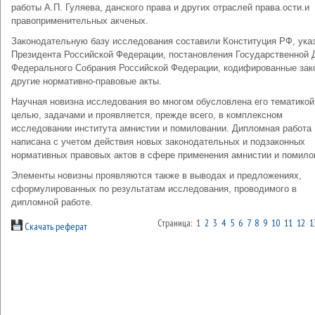
работы А.П. Гуляева, данского права и других отраслей права.ости.и
правоприменительных акченых.
Законодательную базу исследования составили Конституция РФ, ука
Президента Российской Федерации, постановления Государственной
Федерального Собрания Российской Федерации, кодифированные зак
другие нормативно-правовые акты.
Научная новизна исследования во многом обусловлена его тематикой
целью, задачами и проявляется, прежде всего, в комплексном
исследовании института амнистии и помиловании. Дипломная работа
написана с учетом действия новых законодательных и подзаконных
нормативных правовых актов в сфере применения амнистии и помило
Элементы новизны проявляются также в выводах и предложениях,
сформулированных по результатам исследования, проводимого в
дипломной работе.
Страница: 1
2
3
4
5
6
7
8
9
10
11
12
1
Скачать реферат