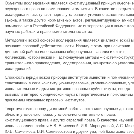
Объектом исследования является конституционный принцип обеспече
осужденного права на помилование и амнистию. В качестве предмета
исследования выступают нормы уголовного, уголовно-исполнительно
закона, а также других нормативных актов, регламентирующих амнис
помилование в Российской Федерации, их интерпретация в комментар
научных работах и правоприменительных актах.
Методологической основой исследования является диалектический м
познания правовой действительности. Наряду с этим при написании
дипломной работы использованы общенаучные – анализ и синтез,
логический, исторический и частнонаучные методы – системно-структ
сравнительного правоведения, моделирования, конкретно-социологич
исследований.
Сложность юридической природы институтов амнистии и помилования
сочетающих в себе конституционно-правовые, уголовно-правовые, уг
исполнительные и административно-правовые субинституты, всегда
вызывали интерес юридической науки к теоретическим и прикладным
проблемам указанных правовых институтов.
Теоретическую основу дипломной работы составили научные достиже
области уголовного права, уголовно-исполнительного права,
конституционного права и других отраслей права. В качестве научной
использовались работы Н.В. Елисеевой, И.Л. Марогуловой, А.С. Мих
Ю.В. Саженкова, В.И. Селиверстова и других ува, ной базы использо