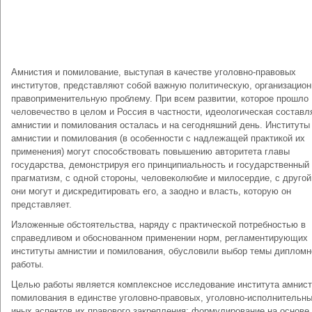
Амнистия и помилование, выступая в качестве уголовно-правовых
институтов, представляют собой важную политическую, организацион
правоприменительную проблему. При всем развитии, которое прошло
человечество в целом и Россия в частности, идеологическая состав
амнистии и помилования осталась и на сегодняшний день. Институты
амнистии и помилования (в особенности с надлежащей практикой их
применения) могут способствовать повышению авторитета главы
государства, демонстрируя его принципиальность и государственный
прагматизм, с одной стороны, человеколюбие и милосердие, с другой
они могут и дискредитировать его, а заодно и власть, которую он
представляет.
Изложенные обстоятельства, наряду с практической потребностью в
справедливом и обоснованном применении норм, регламентирующих
институты амнистии и помилования, обусловили выбор темы дипломн
работы.
Целью работы является комплексное исследование института амнист
помилования в единстве уголовно-правовых, уголовно-исполнительны
иных аспектов их правового закрепления; формулирование на основе