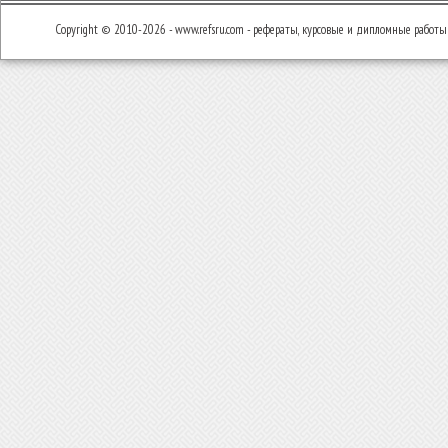
Copyright © 2010-2026 - www.refsru.com - рефераты, курсовые и дипломные работы