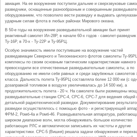
авиация. На ее вооружение поступили дальние и сверхзвуковые само
разведчики, оснащенные разнообразным и совершенным разведыват
оборудованием, что позволило вести разведку и выдавать целеуказа
ударным силам флота в любых районах Мирового океана.
В 50-е годы на вооружение разведывательной авиации был принят
реактивный самолет Ил-28Р, в начале 60-х годов - самолет-разведчик
Ту-16Р, в 70-х - Ту-22Р и Ту-95РЦ.
Особую значимость имели поступившие на вооружение частей
разведавиации Северного и Тихоокеанского флотов самолеты Ту-95Р
комплексы по своим основным тактическим характеристикам намного
превосходили все отечественные разведывательные самолеты, а по
оборудованию не имели себе равных и среди зарубежных самолетов 
класса. Дальность полета Ту-95РЦ составляла более 12 000 км (с од
дозаправкой топливом в воздухе увеличивалась до 14 500 км), а
продолжительность полета - 20 ч. На самолете были размещены мо
разведывательные станции СРС-4, СРС-6, СРС-7 для ведения общей 
детальной радиотехнической разведки. Документирование результато
разведки осуществлялось с помощью фото - и регистрирующей аппа
ФРМ-2, Ромб-4а и Ромб-46. Разведывательная аппаратура, работающ
широком диапазоне волн, могла обнаруживать большое количество
работающих РЛС и автоматически записывать их частоты и другие
характеристики. СРС-5 (Вишня) решала задачи обнаружения и перехв