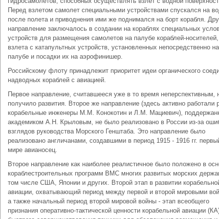
гидросамолетов, способных осуществлять взлет с водной поверхност
Перед взлетом самолет специальными устройствами спускался на во
после полета и приводнения ими же поднимался на борт корабля. Дру
направление заключалось в создании на кораблях специальных услов
устройств для размещения самолетов на палубе кораблей-носителей,
взлета с катапультных устройств, установленных непосредственно на
палубе и посадки их на аэрофинишер.
Российскому флоту принадлежит приоритет идеи органического соед
надводных кораблей с авиацией.
Первое направление, считавшееся уже в то время неперспективным, 
получило развития. Второе же направление (здесь активно работали 
корабельные инженеры М.М. Конокотин и Л.М. Мациевич), поддержан
академиком А.Н. Крыловым, не было реализовано в России из-за ош
взглядов руководства Морского Генштаба. Это направление было
реализовано англичанами, создавшими в период 1915 - 1916 гг. первы
мире авианосец.
Второе направление как наиболее реалистичное было положено в осн
кораблестроительных программ ВМС многих развитых морских держав
том числе США, Японии и других. Второй этап в развитии корабельно
авиации, охватывающий период между первой и второй мировыми во
а также начальный период второй мировой войны - этап всеобщего
признания оперативно-тактической ценности корабельной авиации (КА)