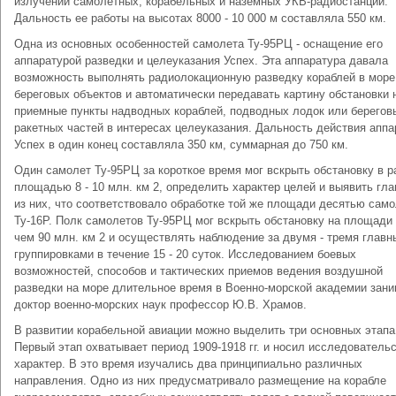
излучений самолетных, корабельных и наземных УКВ-радиостанций.
Дальность ее работы на высотах 8000 - 10 000 м составляла 550 км.
Одна из основных особенностей самолета Ту-95РЦ - оснащение его
аппаратурой разведки и целеуказания Успех. Эта аппаратура давала
возможность выполнять радиолокационную разведку кораблей в море
береговых объектов и автоматически передавать картину обстановки 
приемные пункты надводных кораблей, подводных лодок или берегов
ракетных частей в интересах целеуказания. Дальность действия апп
Успех в один конец составляла 350 км, суммарная до 750 км.
Один самолет Ту-95РЦ за короткое время мог вскрыть обстановку в р
площадью 8 - 10 млн. км 2, определить характер целей и выявить гл
из них, что соответствовало обработке той же площади десятью сам
Ту-16Р. Полк самолетов Ту-95РЦ мог вскрыть обстановку на площади
чем 90 млн. км 2 и осуществлять наблюдение за двумя - тремя глав
группировками в течение 15 - 20 суток. Исследованием боевых
возможностей, способов и тактических приемов ведения воздушной
разведки на море длительное время в Военно-морской академии зан
доктор военно-морских наук профессор Ю.В. Храмов.
В развитии корабельной авиации можно выделить три основных этапа
Первый этап охватывает период 1909-1918 гг. и носил исследователь
характер. В это время изучались два принципиально различных
направления. Одно из них предусматривало размещение на корабле