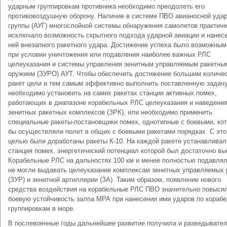
ударным группировкам противника необходимо преодолеть его
противовоздушную оборону. Наличие в системе ПВО авианосной уда
группы (АУГ) многослойной системы обнаружения самолетов практиче
исключало возможность скрытного подхода ударной авиации и нанес
ней внезапного ракетного удара. Достижение успеха было возможны
при условии уничтожения или подавления наиболее важных РЛС
целеуказания и системы управления зенитным управляемым ракетны
оружием (ЗУРО) АУТ. Чтобы обеспечить достижение большим количе
ракет цели и тем самым эффективно выполнить поставленную задачу
необходимо установить на самих ракетах станции активных помех,
работающих в диапазоне корабельных РЛС целеуказания и наведения
зенитных ракетных комплексов (ЗРК), или необходимо применить
специальные ракеты-постановщики помех, однотипные с боевыми, ко
бы осуществляли полет в общих с боевыми ракетами порядках. С это
целью были доработаны ракеты К-10. На каждой ракете устанавливал
станция помех, энергетический потенциал которой был достаточно вы
Корабельные РЛС на дальностях 100 км и менее полностью подавлял
не могли выдавать целеуказание комплексам зенитных управляемых 
(ЗУР) и зенитной артиллерии (ЗА). Таким образом, появление нового
средства воздействия на корабельные РЛС ПВО значительно повыси
боевую устойчивость залпа МРА при нанесении ими ударов по кораб
группировкам в море.
В послевоенные годы дальнейшее развитие получила и разведывате