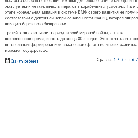
быстрого совершенствования техники для обеспечения размещения и
эксплуатации летательных аппаратов в корабельных условиях. На эт
этапе корабельная авиация в системе ВМФ своего развития не получ
соответствии с доктриной неприкосновенности границ, которая опирал
авиацию берегового базирования.
Третий этап охватывает период второй мировой войны, а также
послевоенное время, вплоть до конца 80-х годов. Этот этап характер
интенсивным формированием авианосного флота во многих развитых
морских государствах.
Страница:
1
2
3
4
5
6
7
Скачать реферат