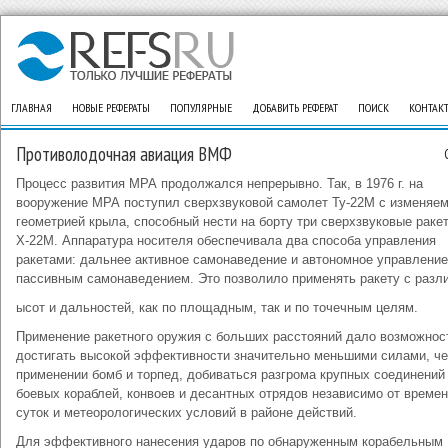
ГЛАВНАЯ
НОВЫЕ РЕФЕРАТЫ
ПОПУЛЯРНЫЕ
ДОБАВИТЬ РЕФЕРАТ
ПОИСК
КОНТАК
Противолодочная авиация ВМФ
Процесс развития МРА продолжался непрерывно. Так, в 1976 г. на
вооружение МРА поступил сверхзвуковой самолет Ту-22М с изменяе
геометрией крыла, способный нести на борту три сверхзвуковые раке
Х-22М. Аппаратура носителя обеспечивала два способа управления
ракетами: дальнее активное самонаведение и автономное управление
пассивным самонаведением. Это позволило применять ракету с разл
ысот и дальностей, как по площадным, так и по точечным целям.
Применение ракетного оружия с больших расстояний дало возможно
достигать высокой эффективности значительно меньшими силами, че
применении бомб и торпед, добиваться разгрома крупных соединений
боевых кораблей, конвоев и десантных отрядов независимо от време
суток и метеорологических условий в районе действий.
Для эффективного нанесения ударов по обнаруженным корабельным