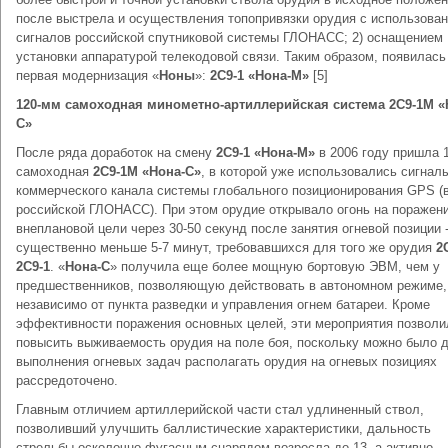
после выстрела и осуществления топопривязки орудия с использова
сигналов российской спутниковой системы ГЛОНАСС; 2) оснащением
установки аппаратурой телекодовой связи. Таким образом, появилась
первая модернизация «
Ноны
»:
2С9-1 «Нона-М»
[5]
120-мм самоходная минометно-артиллерийская система 2С9-1М «
С»
После ряда доработок на смену
2С9-1 «Нона-М»
в 2006 году пришла 
самоходная
2С9-1М «Нона-С»
, в которой уже использовались сигнал
коммерческого канала системы глобального позиционирования GPS (
российской ГЛОНАСС). При этом орудие открывало огонь на поражени
внеплановой цели через 30-50 секунд после занятия огневой позиции 
существенно меньше 5-7 минут, требовавшихся для того же орудия
2
2С9-1
. «
Нона-С
» получила еще более мощную бортовую ЭВМ, чем у
предшественников, позволяющую действовать в автономном режиме,
независимо от пункта разведки и управления огнем батареи. Кроме
эффективности поражения основных целей, эти мероприятия позволи
повысить выживаемость орудия на поле боя, поскольку можно было 
выполнения огневых задач располагать орудия на огневых позициях
рассредоточено.
Главным отличием артиллерийской части стал удлиненный ствол,
позволивший улучшить баллистические характеристики, дальность
стрельбы осколочно-фугасным снарядом возросла до 13, а активно-