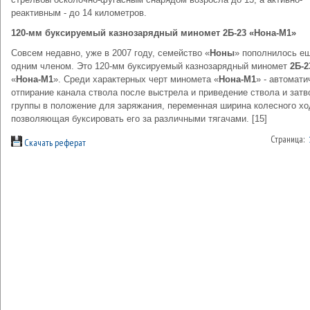
реактивным - до 14 километров.
120-мм буксируемый казнозарядный миномет 2Б-23 «Нона-М1»
Совсем недавно, уже в 2007 году, семейство «
Ноны
» пополнилось е
одним членом. Это 120-мм буксируемый казнозарядный миномет
2Б-2
«
Нона-М1
». Среди характерных черт миномета «
Нона-М1
» - автомати
отпирание канала ствола после выстрела и приведение ствола и затв
группы в положение для заряжания, переменная ширина колесного хо
позволяющая буксировать его за различными тягачами. [15]
Страница:
Скачать реферат