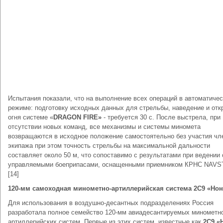
Испытания показали, что на выполнение всех операций в автоматиче
режиме: подготовку исходных данных для стрельбы, наведение и отк
огня системе «
DRAGON FIRE»
- требуется 30 с. После выстрела, при
отсутствии новых команд, все механизмы и системы миномета
возвращаются в исходное положение самостоятельно без участия чл
экипажа при этом точность стрельбы на максимальной дальности
составляет около 50 м, что сопоставимо с результатами при ведении 
управляемыми боеприпасами, оснащенными приемником КРНС NAVS
[14]
120-мм самоходная минометно-артиллерийская система 2С9 «Нон
Для использования в воздушно-десантных подразделениях Россия
разработала полное семейство 120-мм авиадесантируемых минометн
артиллерийских систем. Первые из этих систем, известные как
2С9 «