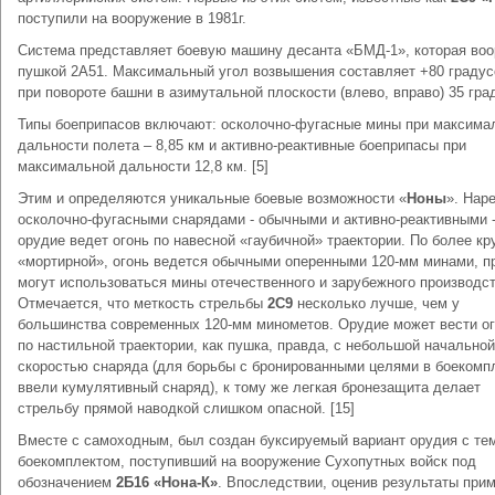
поступили на вооружение в 1981г.
Система представляет боевую машину десанта «БМД-1», которая во
пушкой 2А51. Максимальный угол возвышения составляет +80 градус
при повороте башни в азимутальной плоскости (влево, вправо) 35 гра
Типы боеприпасов включают: осколочно-фугасные мины при максима
дальности полета – 8,85 км и активно-реактивные боеприпасы при
максимальной дальности 12,8 км. [5]
Этим и определяются уникальные боевые возможности «
Ноны
». Нар
осколочно-фугасными снарядами - обычными и активно-реактивными 
орудие ведет огонь по навесной «гаубичной» траектории. По более кр
«мортирной», огонь ведется обычными оперенными 120-мм минами, п
могут использоваться мины отечественного и зарубежного производст
Отмечается, что меткость стрельбы
2С9
несколько лучше, чем у
большинства современных 120-мм минометов. Орудие может вести ог
по настильной траектории, как пушка, правда, с небольшой начальной
скоростью снаряда (для борьбы с бронированными целями в боекомп
ввели кумулятивный снаряд), к тому же легкая бронезащита делает
стрельбу прямой наводкой слишком опасной. [15]
Вместе с самоходным, был создан буксируемый вариант орудия с те
боекомплектом, поступивший на вооружение Сухопутных войск под
обозначением
2Б16 «Нона-К»
. Впоследствии, оценив результаты при