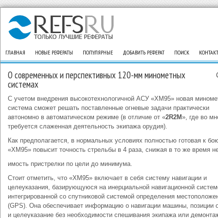
ГЛАВНАЯ
НОВЫЕ РЕФЕРАТЫ
ПОПУЛЯРНЫЕ
ДОБАВИТЬ РЕФЕРАТ
ПОИСК
КОНТАК
О современных и перспективных 120-мм минометных
системах
С учетом внедрения высокотехнологичной АСУ «XM95» новая миноме
система сможет решать поставленные огневые задачи практически
автономно в автоматическом режиме (в отличие от «
2R2M
», где во м
требуется слаженная деятельность экипажа орудия).
Как предполагается, в нормальных условиях полностью готовая к бо
«XM95» повысит точность стрельбы в 4 раза, снижая в то же время н
имость пристрелки по цели до минимума.
Стоит отметить, что «XM95» включает в себя систему навигации и
целеуказания, базирующуюся на инерциальной навигационной систем
интегрированной со спутниковой системой определения местоположе
(GPS). Она обеспечивает информацию о навигации машины, позиции 
и целеуказание без необходимости спешивания экипажа или демонта