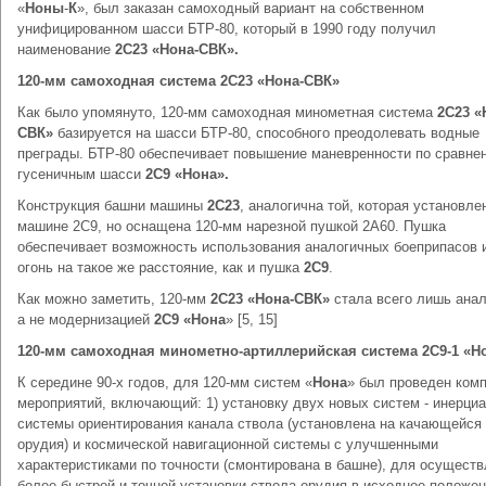
«
Ноны
-
К
», был заказан самоходный вариант на собственном
унифицированном шасси БТР-80, который в 1990 году получил
наименование
2С23 «Нона-СВК».
120-мм самоходная система 2С23 «Нона-СВК»
Как было упомянуто, 120-мм самоходная минометная система
2С23 «
СВК»
базируется на шасси БТР-80, способного преодолевать водные
преграды. БТР-80 обеспечивает повышение маневренности по сравне
гусеничным шасси
2С9 «Нона».
Конструкция башни машины
2С23
, аналогична той, которая установле
машине 2С9, но оснащена 120-мм нарезной пушкой 2А60. Пушка
обеспечивает возможность использования аналогичных боеприпасов 
огонь на такое же расстояние, как и пушка
2С9
.
Как можно заметить, 120-мм
2С23 «Нона-СВК»
стала всего лишь анал
а не модернизацией
2С9 «Нона
» [5, 15]
120-мм самоходная минометно-артиллерийская система 2С9-1 «Н
К середине 90-х годов, для 120-мм систем «
Нона
» был проведен ком
мероприятий, включающий: 1) установку двух новых систем - инерци
системы ориентирования канала ствола (установлена на качающейся
орудия) и космической навигационной системы с улучшенными
характеристиками по точности (смонтирована в башне), для осущест
более быстрой и точной установки ствола орудия в исходное положе