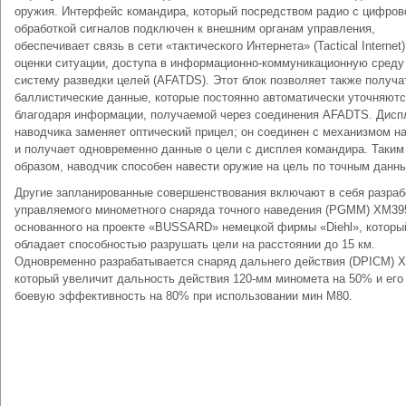
оружия. Интерфейс командира, который посредством радио с цифров
обработкой сигналов подключен к внешним органам управления,
обеспечивает связь в сети «тактического Интернета» (Tactical Internet
оценки ситуации, доступа в информационно-коммуникационную среду
систему разведки целей (AFATDS). Этот блок позволяет также получа
баллистические данные, которые постоянно автоматически уточняют
благодаря информации, получаемой через соединения AFADTS. Дисп
наводчика заменяет оптический прицел; он соединен с механизмом н
и получает одновременно данные о цели с дисплея командира. Таким
образом, наводчик способен навести оружие на цель по точным данн
Другие запланированные совершенствования включают в себя разраб
управляемого минометного снаряда точного наведения (PGMM) ХМ39
основанного на проекте «BUSSARD» немецкой фирмы «Diehl», которы
обладает способностью разрушать цели на расстоянии до 15 км.
Одновременно разрабатывается снаряд дальнего действия (DPICM) 
который увеличит дальность действия 120-мм миномета на 50% и его
боевую эффективность на 80% при использовании мин М80.