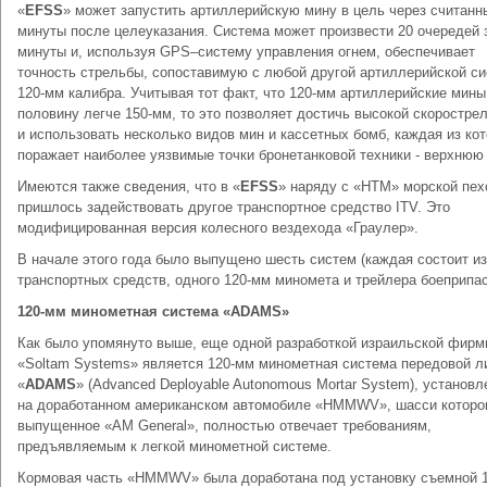
«
EFSS
» может запустить артиллерийскую мину в цель через считанн
минуты после целеуказания. Система может произвести 20 очередей 
минуты и, используя GPS–систему управления огнем, обеспечивает
точность стрельбы, сопоставимую с любой другой артиллерийской с
120-мм калибра. Учитывая тот факт, что 120-мм артиллерийские мины
половину легче 150-мм, то это позволяет достичь высокой скоростре
и использовать несколько видов мин и кассетных бомб, каждая из ко
поражает наиболее уязвимые точки бронетанковой техники - верхнюю 
Имеются также сведения, что в «
EFSS
» наряду с «HTM» морской пех
пришлось задействовать другое транспортное средство ITV. Это
модифицированная версия колесного вездехода «Граулер».
В начале этого года было выпущено шесть систем (каждая состоит из
транспортных средств, одного 120-мм миномета и трейлера боеприпасо
120-мм минометная система «
ADAMS
»
Как было упомянуто выше, еще одной разработкой израильской фир
«Soltam Systems» является 120-мм минометная система передовой л
«
ADAMS
» (Advanced Deployable Autonomous Mortar System), установл
на доработанном американском автомобиле «HMMWV», шасси которо
выпущенное «AM General», полностью отвечает требованиям,
предъявляемым к легкой минометной системе.
Кормовая часть «HMMWV» была доработана под установку съемной 