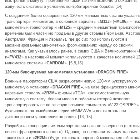
выстрелов в минуту. Применение такой тактики позволило сохранять
живучесть системы в условиях контрбатарейной борьбы. [14]
С созданием более совершенных 120-мм минометных систем указанн
транспортеры минометов, в основном варианты «
М113
» («
М106
» – тя
минометный транспортер и «
М125
» – средний минометный транспорте
временем были частично проданы в другие страны (Германия, Австри
Австралия, Франция и Израиль), где до сих пор используются в
механизированных минометных формированиях наряду со своими
аналогами. Как указывалось ранее, в самих США и Великобритании «
и«
FV432
» в настоящий момент используются в качестве носителей 1
минометов системы «
CARDOM
»
. [5,8,13]
120-мм буксируемая минометная установка «DRAGON FIRE»
Военные лаборатории США разработали новую 120-мм буксируемую
минометную установку «
DRAGON FIRE»
, на базе французского мином
нарезным стволом «
2
R
2
M
» фирмы «TDA», как самостоятельную
минометную систему, боевая масса и габариты которой позволят
транспортировать ее на огневую позицию самолетом «V-22 OSPREY»
буксировать автомобилями серии «HMMWV» и вести огонь при
дистанционном управлении по радио. [13, 15]
Разработка концепции системы заряжания пока не завершена (в отлич
своего французского аналога). Однако, по предварительным данным,
также (как и в «
2
R
2
M
»
) будет включать нарезной казнозарядный ствол