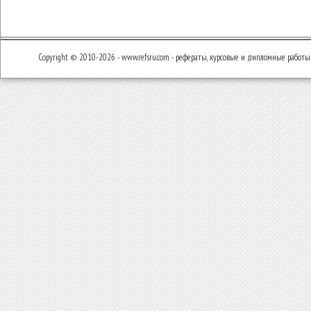
Copyright © 2010-2026 - www.refsru.com - рефераты, курсовые и дипломные работы