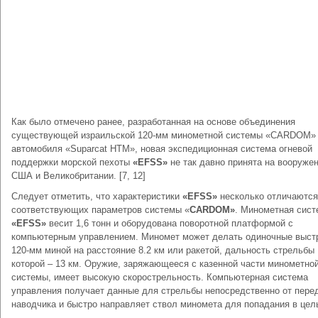
Как было отмечено ранее, разработанная на основе объединения
существующей израильской 120-мм минометной системы «CARDOM»
автомобиля «Suparcat HTM», новая экспедиционная система огневой
поддержки морской пехоты
«EFSS»
не так давно принята на вооруже
США и Великобритании. [7, 12]
Следует отметить, что характеристики
«EFSS»
несколько отличаются
соответствующих параметров системы «
CARDOM»
. Минометная сист
«EFSS»
весит 1,6 тонн и оборудована поворотной платформой с
компьютерным управлением. Миномет может делать одиночные выст
120-мм миной на расстояние 8.2 км или ракетой, дальность стрельбы
которой – 13 км. Оружие, заряжающееся с казенной части минометно
системы, имеет высокую скорострельность. Компьютерная система
управления получает данные для стрельбы непосредственно от пере
наводчика и быстро направляет ствол миномета для попадания в цел