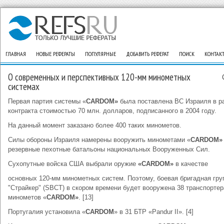
ГЛАВНАЯ
НОВЫЕ РЕФЕРАТЫ
ПОПУЛЯРНЫЕ
ДОБАВИТЬ РЕФЕРАТ
ПОИСК
КОНТАК
О современных и перспективных 120-мм минометных
системах
Первая партия системы «
CARDOM»
была поставлена ВС Израиля в р
контракта стоимостью 70 млн. долларов, подписанного в 2004 году.
На данный момент заказано более 400 таких минометов.
Силы обороны Израиля намерены вооружить минометами «
CARDOM»
резервные пехотные батальоны национальных Вооруженных Сил.
Сухопутные войска США выбрали оружие
«CARDOM»
в качестве
основных 120-мм минометных систем. Поэтому, боевая бригадная гру
"Страйкер" (SBCT) в скором времени будет вооружена 38 транспорте
минометов «
CARDOM»
. [13]
Португалия установила «
CARDOM
» в 31 БТР «Pandur II». [4]