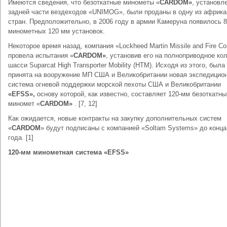
Имеются сведения, что безоткатные минометы «
CARDOM»
, установл
задней части вездеходов «UNIMOG», были проданы в одну из африка
стран. Предположительно, в 2006 году в армии Камеруна появилось 8
минометных 120 мм установок.
Некоторое время назад, компания «Lockheed Martin Missile and Fire Con
провела испытания «
CARDOM»
, установив его на полноприводное ко
шасси Suparcat High Transporter Mobility (HTM). Исходя из этого, была
принята на вооружение МП США и Великобритании новая экспедицио
система огневой поддержки морской пехоты США и Великобритании
«EFSS»,
основу которой, как известно, составляет 120-мм безоткатны
миномет «
CARDOM»
. [7, 12]
Как ожидается, новые контракты на закупку дополнительных систем
«
CARDOM
» будут подписаны с компанией «Soltam Systems» до конца
года. [1]
120-мм минометная система «
EFSS
»