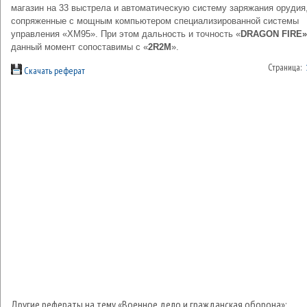
магазин на 33 выстрела и автоматическую систему заряжания орудия
сопряженные с мощным компьютером специализированной системы
управления «XM95». При этом дальность и точность «
DRAGON FIRE»
данный момент сопоставимы с «
2R2M
».
Страница:
Скачать реферат
Другие рефераты на тему «Военное дело и гражданская оборона»: