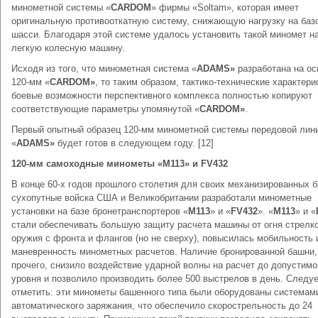
минометной системы «
CARDOM
» фирмы «Soltam», которая имеет
оригинальную противооткатную систему, снижающую нагрузку на баз
шасси. Благодаря этой системе удалось установить такой миномет н
легкую колесную машину.
Исходя из того, что минометная система «
ADAMS»
разработана на ос
120-мм «
CARDOM»
, то таким образом, тактико-технические характери
боевые возможности перспективного комплекса полностью копируют
соответствующие параметры упомянутой «
CARDOM
»
.
Первый опытный образец 120-мм минометной системы передовой лин
«
ADAMS»
будет готов в следующем году. [12]
120-мм самоходные минометы «М113» и
FV
432
В конце 60-х годов прошлого столетия для своих механизированных б
сухопутные войска США и Великобритании разработали минометные
установки на базе бронетранспортеров «
М113
» и «
FV432
». «
М113
» и «
стали обеспечивать большую защиту расчета машины от огня стрелк
оружия с фронта и флангов (но не сверху), повысилась мобильность 
маневренность минометных расчетов. Наличие бронированной башни,
прочего, снизило воздействие ударной волны на расчет до допустимо
уровня и позволило производить более 500 выстрелов в день. Следу
отметить: эти минометы башенного типа были оборудованы системам
автоматического заряжания, что обеспечило скорострельность до 24