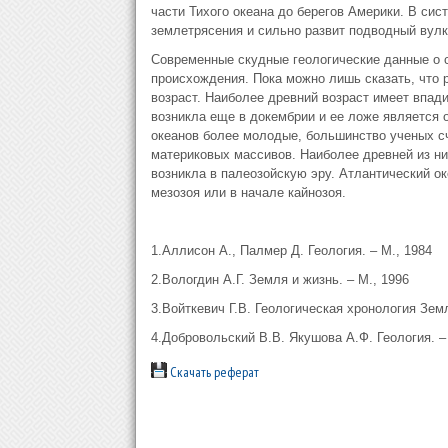
части Тихого океана до берегов Америки. В сис
землетрясения и сильно развит подводный вулк
Современные скудные геологические данные о 
происхождения. Пока можно лишь сказать, что 
возраст. Наиболее древний возраст имеет впади
возникла еще в докембрии и ее ложе является 
океанов более молодые, большинство ученых сч
материковых массивов. Наиболее древней из ни
возникла в палеозойскую эру. Атлантический о
мезозоя или в начале кайнозоя.
1.Аллисон А., Палмер Д. Геология. – М., 1984
2.Вологдин А.Г. Земля и жизнь. – М., 1996
3.Войткевич Г.В. Геологическая хронология Земл
4.Добровольский В.В. Якушова А.Ф. Геология. –
Скачать реферат