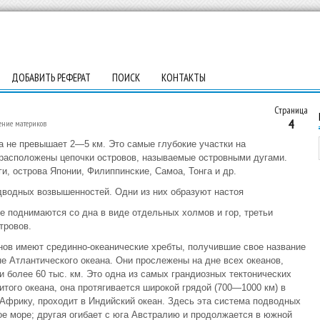
ДОБАВИТЬ РЕФЕРАТ
ПОИСК
КОНТАКТЫ
Страница
4
ение материков
а не превышает 2—5 км. Это самые глубокие участки на
 расположены цепочки островов, называемые островными дугами.
, острова Японии, Филиппинские, Самоа, Тонга и др.
дводных возвышенностей. Одни из них образуют настоя
е поднимаются со дна в виде отдельных холмов и гор, третьи
тровов.
нов имеют срединно-океанические хребты, получившие свое название
е Атлантического океана. Они прослежены на дне всех океанов,
 более 60 тыс. км. Это одна из самых грандиозных тектонических
того океана, она протягивается широкой грядой (700—1000 км) в
 Африку, проходит в Индийский океан. Здесь эта система подводных
ое море; другая огибает с юга Австралию и продолжается в южной