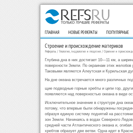
ГЛАВНАЯ
НОВЫЕ РЕФЕРАТЫ
ПОПУЛЯРНЫЕ
Строение и происхождение материков
Рефераты
/
Геология, гидрология и геодезия
/
Строение и происхожд
Глубина дна в них достигает 10—11 км, а ширин
поверхности Земли. По окраинам этих желобов
Таковыми являются Алеутская и Курильская дуги
На дне океана встречается много различных по
щие подводные горные хребты и цепи гор, други
появляются над поверхностью океана в виде ос
Исключительное значение в структуре дна океа
потому, что впервые были обнаружены посредин
образуя единую систему поднятий на расстоянии
зон Земли. Начинаясь в водах Северного Ледови
средней части Атлантического океана и, огибая
хребтов образует две ветви. Одна идет в Красн