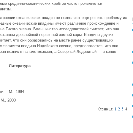
теме срединно-океанических хребтов часто проявляются
анизм.
строении океанических впадин не позволяют еще решить проблему их
разные океанические впадины имеют различное происхождение и
на Тихого океана. Большинство исследователей считает, что она
остатком древнейшей первичной земной коры. Впадины других
итает, что они образовались на месте ранее существовавших
х является впадина Индийского океана, предполагается, что она
кеан возник в начале мезозоя, а Северный Ледовитый — в конце
Литература
и. – М., 1994
 М., 2000
Страница:
1
2
3
4