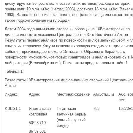
дискутируется вопрос о количестве таких потопов, расходы которых
превышали 10 млн. м3/с [Herget, 2005], достигая 18 млн. м3/с [Baker et
1993]. Важна и геологическая роль этих флювиогляциальных катастр
также подконтрольные им площади.
Летом 2004 года нами были отобраны образцы на 10Ве-датировки по
дилювиальным отложениям Центрального и Юго-Восточного Алтая.
Результаты первых анализов по поверхности дилювиальных берм и г
«высоких террасах» Катуни показали хорошую сходимость дилювиал
события, произошедшего около 15 тыс.л.н. Образцы отбирались с
поверхности мусковит-биотитовых гранитоидов и анализировались в 
лаборатории (Великобритания). Результаты представлены в табл. 1
Таблица 1
Результаты 10Ве-датирования дилювиальных отложений Центрально
Алтая
Индекс
Адрес
Местонахождение
Абс.отм., м
Абс. во
лет
KBBS1.1
Яломанская
Гигантская
783
15270±1
котловина
валунная берма
(самый крупный
50º28’719’’
валун)
86º37’681’’