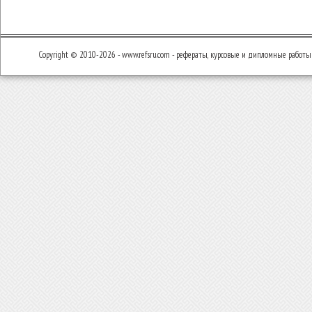
Copyright © 2010-2026 - www.refsru.com - рефераты, курсовые и дипломные работы