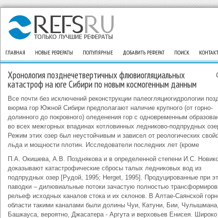
ГЛАВНАЯ
НОВЫЕ РЕФЕРАТЫ
ПОПУЛЯРНЫЕ
ДОБАВИТЬ РЕФЕРАТ
ПОИСК
КОНТАК
Хронология позднечетвертичных флювиогляциальных
катастроф на юге Сибири по новым космогенным данным
Все почти без исключений реконструкции палеогляциогидрологии поз
вюрма гор Южной Сибири предполагают наличие крупного (от горно-
долинного до покровного) оледенения гор с одновременным образова
во всех межгорных впадинах котловинных ледниково-подпрудных озе
Режим этих озер был неустойчивым и зависел от реологических свой
льда и мощности плотин. Исследователи последних лет (кроме
П.А. Окишева, А.В. Позднякова и в определенной степени И.С. Новик
доказывают катастрофические сбросы талых ледниковых вод из
подпрудных озер [Рудой, 1995; Herget, 1995]. Продуцированные при э
паводки – дилювиальные потоки зачастую полностью трансформиро
рельеф исходных каналов стока и их склонов. В Алтае-Саянской горн
области такими каналами были долины Чуи, Катуни, Бии, Чулышмана
Башкауса, вероятно, Джасатера - Аргута и верховьев Енисея. Широко