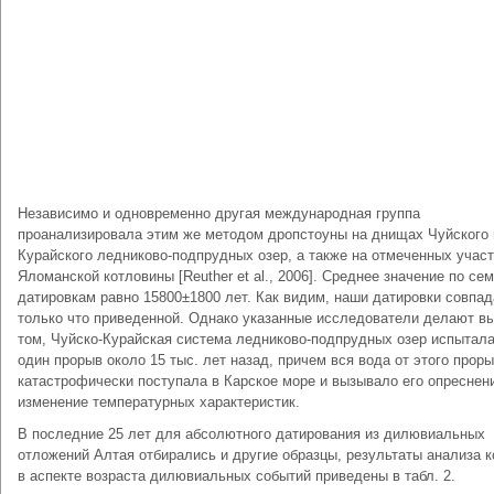
Независимо и одновременно другая международная группа
проанализировала этим же методом дропстоуны на днищах Чуйского 
Курайского ледниково-подпрудных озер, а также на отмеченных учас
Яломанской котловины [Reuther et al., 2006]. Среднее значение по се
датировкам равно 15800±1800 лет. Как видим, наши датировки совпад
только что приведенной. Однако указанные исследователи делают в
том, Чуйско-Курайcкая система ледниково-подпрудных озер испытал
один прорыв около 15 тыс. лет назад, причем вся вода от этого прор
катастрофически поступала в Карское море и вызывало его опреснен
изменение температурных характеристик.
В последние 25 лет для абсолютного датирования из дилювиальных
отложений Алтая отбирались и другие образцы, результаты анализа 
в аспекте возраста дилювиальных событий приведены в табл. 2.