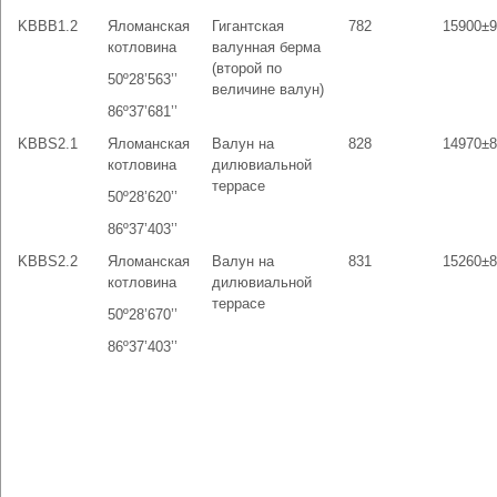
KBBB1.2
Яломанская
Гигантская
782
15900±9
котловина
валунная берма
(второй по
50º28’563’’
величине валун)
86º37’681’’
KBBS2.1
Яломанская
Валун на
828
14970±8
котловина
дилювиальной
террасе
50º28’620’’
86º37’403’’
KBBS2.2
Яломанская
Валун на
831
15260±8
котловина
дилювиальной
террасе
50º28’670’’
86º37’403’’