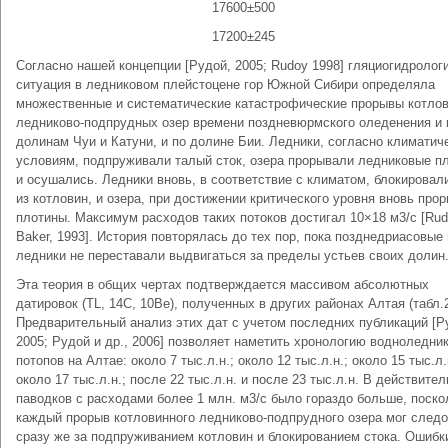
17600±500
17200±245
Согласно нашей концепции [Рудой, 2005; Rudoy 1998] гляциогидролог
ситуация в ледниковом плейстоцене гор Южной Сибири определяла
множественные и систематические катастрофические прорывы котло
ледниково-подпрудных озер времени поздневюрмского оледенения и 
долинам Чуи и Катуни, и по долине Бии. Ледники, согласно климатич
условиям, подпруживали талый сток, озера прорывали ледниковые п
и осушались. Ледники вновь, в соответствие с климатом, блокировал
из котловин, и озера, при достижении критического уровня вновь про
плотины. Максимум расходов таких потоков достигал 10×18 м3/с [Rud
Baker, 1993]. История повторялась до тех пор, пока позднедриасовые
ледники не переставали выдвигаться за пределы устьев своих долин
Эта теория в общих чертах подтверждается массивом абсолютных
датировок (TL, 14C, 10Be), полученных в других районах Алтая (табл.2
Предварительный анализ этих дат с учетом последних публикаций [Р
2005; Рудой и др., 2006] позволяет наметить хронологию водноледни
потопов на Алтае: около 7 тыс.л.н.; около 12 тыс.л.н.; около 15 тыс.л.
около 17 тыс.л.н.; после 22 тыс.л.н. и после 23 тыс.л.н. В действител
паводков с расходами более 1 млн. м3/с было гораздо больше, поско
каждый прорыв котловинного ледниково-подпрудного озера мог следо
сразу же за подпруживанием котловин и блокированием стока. Ошибк