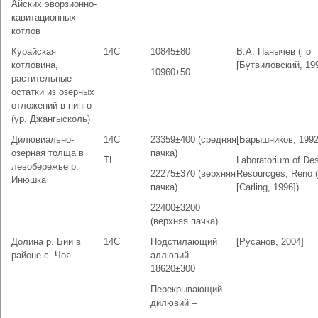
Айских эворзионно-
кавитационных
котлов
Курайская
14С
10845±80
В.А. Панычев (по
котловина,
[Бутвиловский, 199
10960±50
растительные
остатки из озерных
отложений в пинго
(ур. Джангысколь)
Дилювиально-
14С
23359±400 (средняя
[Барышников, 1992
озерная толща в
пачка)
TL
Laboratorium of De
левобережье р.
22275±370 (верхняя
Resourcges, Reno 
Инюшка
пачка)
[Carling, 1996])
22400±3200
(верхняя пачка)
Долина р. Бии в
14C
Подстилающий
[Русанов, 2004]
районе с. Чоя
аллювий -
18620±300
Перекрывающий
дилювий –