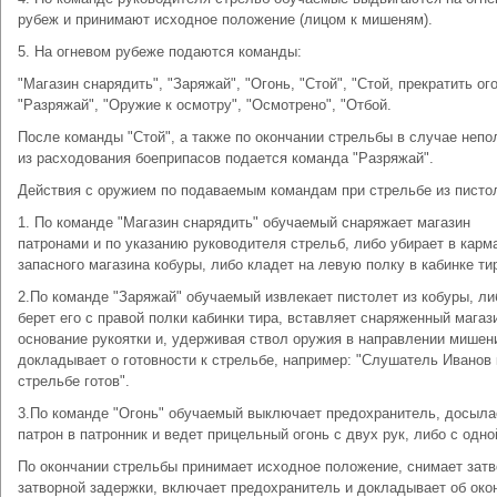
рубеж и принимают исходное положение (лицом к мишеням).
5. На огневом рубеже подаются команды:
"Магазин снарядить", "Заряжай", "Огонь, "Стой", "Стой, прекратить ого
"Разряжай", "Оружие к осмотру", "Осмотрено", "Отбой.
После команды "Стой", а также по окончании стрельбы в случае непо
из расходования боеприпасов подается команда "Разряжай".
Действия с оружием по подаваемым командам при стрельбе из писто
1. По команде "Магазин снарядить" обучаемый снаряжает магазин
патронами и по указанию руководителя стрельб, либо убирает в карм
запасного магазина кобуры, либо кладет на левую полку в кабинке ти
2.По команде "Заряжай" обучаемый извлекает пистолет из кобуры, ли
берет его с правой полки кабинки тира, вставляет снаряженный магаз
основание рукоятки и, удерживая ствол оружия в направлении мишен
докладывает о готовности к стрельбе, например: "Слушатель Иванов 
стрельбе готов".
3.По команде "Огонь" обучаемый выключает предохранитель, досыла
патрон в патронник и ведет прицельный огонь с двух рук, либо с одно
По окончании стрельбы принимает исходное положение, снимает затв
затворной задержки, включает предохранитель и докладывает об око