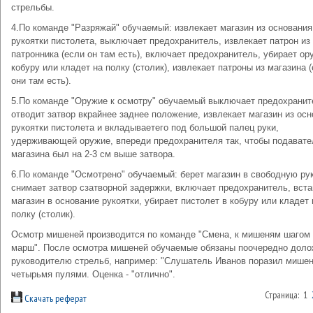
стрельбы.
4.По команде "Разряжай" обучаемый: извлекает магазин из основания
рукоятки пистолета, выключает предохранитель, извлекает патрон из
патронника (если он там есть), включает предохранитель, убирает ор
кобуру или кладет на полку (столик), извлекает патроны из магазина 
они там есть).
5.По команде "Оружие к осмотру" обучаемый выключает предохранит
отводит затвор вкрайнее заднее положение, извлекает магазин из ос
рукоятки пистолета и вкладываетего под большой палец руки,
удерживающей оружие, впереди предохранителя так, чтобы подавате
магазина был на 2-3 см выше затвора.
6.По команде "Осмотрено" обучаемый: берет магазин в свободную рук
снимает затвор сзатворной задержки, включает предохранитель, вст
магазин в основание рукоятки, убирает пистолет в кобуру или кладет 
полку (столик).
Осмотр мишеней производится по команде "Смена, к мишеням шагом 
марш". После осмотра мишеней обучаемые обязаны поочередно доло
руководителю стрельб, например: "Слушатель Иванов поразил мише
четырьмя пулями. Оценка - "отлично".
Страница: 1
Скачать реферат