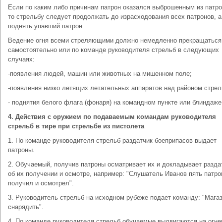
Если по каким либо причинам патрон оказался выброшенным из патро
то стрельбу следует продолжать до израсходования всех патронов, а
поднять упавший патрон.
Ведение огня всеми стреляющими должно немедленно прекращаться
самостоятельно или по команде руководителя стрельб в следующих
случаях:
-появления людей, машин или животных на мишенном поле;
-появления низко летящих летательных аппаратов над районом стрел
- поднятия белого флага (фонаря) на командном пункте или блиндаже
4. Действия с оружием по подаваемым командам руководителя
стрельб в тире при стрельбе из пистолета
1. По команде руководителя стрельб раздатчик боеприпасов выдает
патроны.
2. Обучаемый, получив патроны осматривает их и докладывает разда
об их получении и осмотре, например: "Слушатель Иванов пять патро
получил и осмотрел".
3. Руководитель стрельб на исходном рубеже подает команду: "Мага
снарядить".
4. По команде руководителя стрельб обучаемые выдвигаются на огне