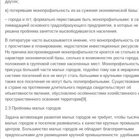
других;
в) потерявшие монопрофильность из-за сужения экономической базы:
– города и пгт, формально переставшие быть монопрофильными: в св
ликвидацией основного градообразующего предприятия, в которых не
решена проблема занятости высвободившегося населения.
В литературе часто высказывается мнение, что монопрофильность с
с просчетами в планировании, недостатком инвестиционных ресурсов 
Но причина воспроизведения монопрофильности кроется не столько в
характере экономической базы, сколько в возможностях роста города,
положения в групповой системе населенных мест. Монопрофильност
присуща большей части малых городов, подобно тому как в иерархич
системе поселений все не могут стать большими и крупными городам
также все поселения не могут быть полипрофильными. Существован
в стране на протяжении длительного периода свидетельствует об
объективности явления, обусловлено особенностями хозяйственного 
пространственного освоения территории[9].
2.3 Проблемы малых городов
Задача активизации развития малых городов не требует, чтобы тысяч
малых городов и поселков развивались к качестве крупных промышл
центров. Большинство малых городов не обладает благоприятными
предпосылками для размещения крупной промышленности: удобными