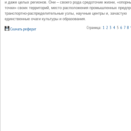
и даже целых регионов. Они – своего рода средоточие жизни, «опорн
точки» своих территорий, место расположения промышленных предпр
транспортно-распределительные узлы, научные центры и, зачастую
единственные очаги культуры и образования.
Страница:
1
2
3
4
5
6
7
8
Скачать реферат