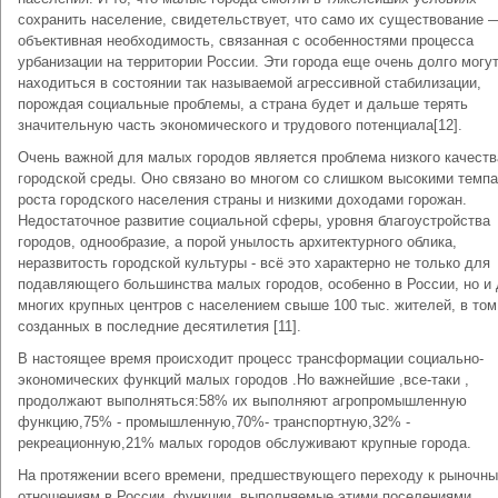
сохранить население, свидетельствует, что само их существование 
объективная необходимость, связанная с особенностями процесса
урбанизации на территории России. Эти города еще очень долго могу
находиться в состоянии так называемой агрессивной стабилизации,
порождая социальные проблемы, а страна будет и дальше терять
значительную часть экономического и трудового потенциала[12].
Очень важной для малых городов является проблема низкого качеств
городской среды. Оно связано во многом со слишком высокими темп
роста городского населения страны и низкими доходами горожан.
Недостаточное развитие социальной сферы, уровня благоустройства
городов, однообразие, а порой унылость архитектурного облика,
неразвитость городской культуры - всё это характерно не только для
подавляющего большинства малых городов, особенно в России, но и
многих крупных центров с населением свыше 100 тыс. жителей, в том
созданных в последние десятилетия [11].
В настоящее время происходит процесс трансформации социально-
экономических функций малых городов .Но важнейшие ,все-таки ,
продолжают выполняться:58% их выполняют агропромышленную
функцию,75% - промышленную,70%- транспортную,32% -
рекреационную,21% малых городов обслуживают крупные города.
На протяжении всего времени, предшествующего переходу к рыночн
отношениям в России, функции, выполняемые этими поселениями,