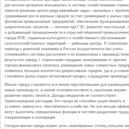
достаточно органично вписывались в систему хозяйствования страны
помогая решению целого ряда важнейших задач, связанных с пробле
сдерживания роста крупных городов за счет размещения в малых гор
филиалов промышленных предприятий; обеспечения функционирован
энергетических объектов — поселки при ГЭС; развития текстильной, 
и добывающей промышленности и отраслей оборонной промышленно
города ВПК; социально-культурного и хозяйственного обслуживания
сельскохозяйственных территорий — районные центры. К сожалению,
переход к рыночной экономике в России осуществлялся без учета
сложившейся системы расселения и ее взаимосвязи с производством
результате наряду с отдельными городами, выигравшими от притока
торгово-финансового капитала, размещения новых совместных предп
появилось большое количество депрессивных городов, где в условия
стихийного рынка пошел интенсивный процесс сокращения производс
Малые города становятся все менее перспективными для размещени
новых производств, а низкая платежеспособность населения мешает
развитию малого бизнеса. Доходы бюджетов не соответствуют
первоочередным расходам.Эти города не способны существовать в
условиях замкнутого, обособленного хозяйства. Но они весьма эффе
могут выполнять определенные функции в системе разделения труда
специализации и кооперации.
Сегодня малые города играют роль своеобразных столиц сельских р