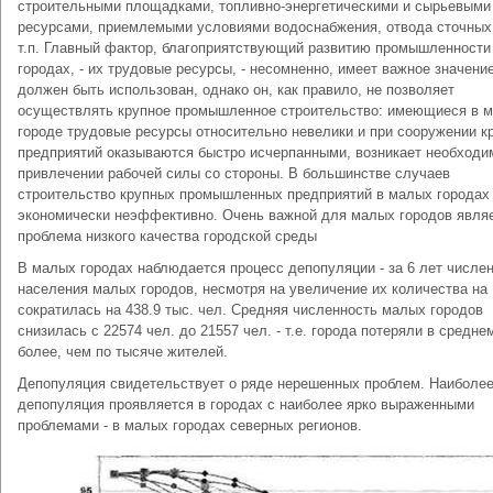
строительными площадками, топливно-энергетическими и сырьевыми
ресурсами, приемлемыми условиями водоснабжения, отвода сточных
т.п. Главный фактор, благоприятствующий развитию промышленности 
городах, - их трудовые ресурсы, - несомненно, имеет важное значени
должен быть использован, однако он, как правило, не позволяет
осуществлять крупное промышленное строительство: имеющиеся в 
городе трудовые ресурсы относительно невелики и при сооружении к
предприятий оказываются быстро исчерпанными, возникает необходи
привлечении рабочей силы со стороны. В большинстве случаев
строительство крупных промышленных предприятий в малых городах
экономически неэффективно. Очень важной для малых городов явля
проблема низкого качества городской среды
В малых городах наблюдается процесс депопуляции - за 6 лет числе
населения малых городов, несмотря на увеличение их количества на 
сократилась на 438.9 тыс. чел. Средняя численность малых городов
снизилась с 22574 чел. до 21557 чел. - т.е. города потеряли в средне
более, чем по тысяче жителей.
Депопуляция свидетельствует о ряде нерешенных проблем. Наиболее
депопуляция проявляется в городах с наиболее ярко выраженными
проблемами - в малых городах северных регионов.