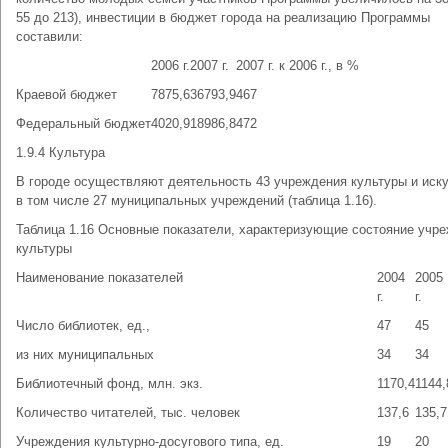
55 до 213), инвестиции в бюджет города на реализацию Программы
составили:
2006 г.
2007 г.
2007 г. к 2006 г., в %
Краевой бюджет
7875,6
36793,9
467
Федеральный бюджет
4020,9
18986,8
472
1.9.4 Культура
В городе осуществляют деятельность 43 учреждения культуры и иску
в том числе 27 муниципальных учреждений (таблица 1.16).
Таблица 1.16 Основные показатели, характеризующие состояние учр
культуры
Наименование показателей
2004
2005
г.
г.
Число библиотек, ед.,
47
45
из них муниципальных
34
34
Библиотечный фонд, млн. экз.
1170,4
1144,
Количество читателей, тыс. человек
137,6
135,7
Учреждения культурно-досугового типа, ед.
19
20