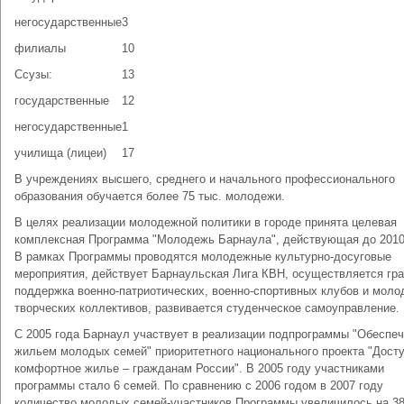
негосударственные
3
филиалы
10
Ссузы:
13
государственные
12
негосударственные
1
училища (лицеи)
17
В учреждениях высшего, среднего и начального профессионального
образования обучается более 75 тыс. молодежи.
В целях реализации молодежной политики в городе принята целевая
комплексная Программа "Молодежь Барнаула", действующая до 2010
В рамках Программы проводятся молодежные культурно-досуговые
мероприятия, действует Барнаульская Лига КВН, осуществляется гр
поддержка военно-патриотических, военно-спортивных клубов и мол
творческих коллективов, развивается студенческое самоуправление.
С 2005 года Барнаул участвует в реализации подпрограммы "Обеспе
жильем молодых семей" приоритетного национального проекта "Досту
комфортное жилье – гражданам России". В 2005 году участниками
программы стало 6 семей. По сравнению с 2006 годом в 2007 году
количество молодых семей-участников Программы увеличилось на 3