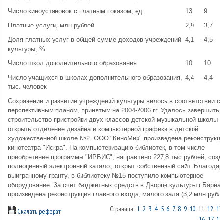
Число киноустановок с платным показом, ед.
13
9
Платные услуги, млн.рублей
2,9
3,7
Доля платных услуг в общей сумме доходов учреждений
4,1
4,5
культуры, %
Число школ дополнительного образования
10
10
Число учащихся в школах дополнительного образования,
4,4
4,4
тыс. человек
Сохранение и развитие учреждений культуры велось в соответствии с
перспективным планом, принятым на 2004-2006 гг. Удалось завершить
строительство пристройки двух классов детской музыкальной школы
открыть отделение дизайна и компьютерной графики в детской
художественной школе №2. ООО "КиноМир" произведена реконструк
кинотеатра "Искра". На компьютеризацию библиотек, в том числе
приобретение программы "ИРБИС", направлено 227,8 тыс.рублей, соз
полноценный электронный каталог, открыт собственный сайт. Благода
выигранному гранту, в библиотеку №15 поступило компьютерное
оборудование. За счет бюджетных средств в Дворце культуры г.Барн
произведена реконструкция главного входа, малого зала (3,2 млн.рубл
Страница:
1
2
3
4
5
6
7
8
9
10
11
12
1
Скачать реферат
16
17
1