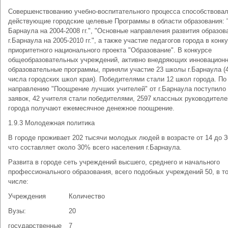
Совершенствованию учебно-воспитательного процесса способствова
действующие городские целевые Программы в области образования: 
Барнаула на 2004-2008 гг.", "Основные направления развития образов
г.Барнаула на 2005-2010 гг.", а также участие педагогов города в конк
приоритетного национального проекта "Образование". В конкурсе
общеобразовательных учреждений, активно внедряющих инновацион
образовательные программы, приняли участие 23 школы г.Барнаула (
числа городских школ края). Победителями стали 12 школ города. По
направлению "Поощрение лучших учителей" от г.Барнаула поступило
заявок, 42 учителя стали победителями, 2597 классных руководител
города получают ежемесячное денежное поощрение.
1.9.3 Молодежная политика
В городе проживает 202 тысячи молодых людей в возрасте от 14 до 3
что составляет около 30% всего населения г.Барнаула.
Развита в городе сеть учреждений высшего, среднего и начального
профессионального образования, всего подобных учреждений 50, в т
числе:
Учреждения
Количество
Вузы:
20
государственные
7