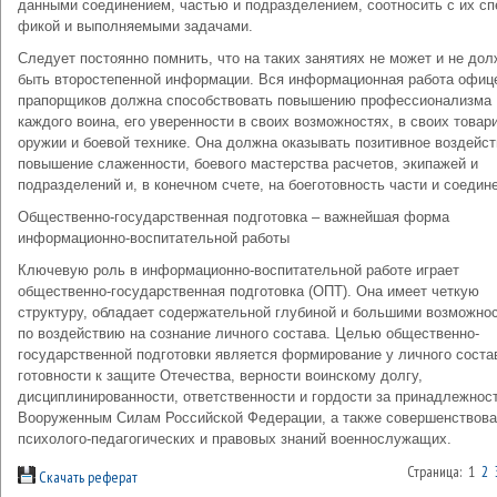
данными соединением, частью и подразделением, соотносить с их сп
фикой и выполняемыми задачами.
Следует постоянно помнить, что на таких занятиях не может и не до
быть второстепенной информации. Вся информа­ционная работа офиц
прапорщиков должна способство­вать повышению профессионализма
каждого воина, его уверен­ности в своих возможностях, в своих товар
оружии и боевой технике. Она должна оказывать позитивное воздейст
повышение слаженности, боевого мастерства расчетов, эки­пажей и
подразделений и, в конечном счете, на боеготовность части и соедин
Общественно-государственная подготовка – важнейшая форма
информационно-воспитательной работы
Ключевую роль в информационно-воспитательной работе играет
общественно-государственная подготовка (ОПТ). Она имеет четкую
структуру, обладает содержательной глубиной и большими возможно
по воздействию на сознание личного состава. Целью общественно-
государственной подготовки является формирование у личного соста
готовности к защите Отечества, верно­сти воинскому долгу,
дисциплинированности, ответственности и гордости за принадлежност
Вооруженным Силам Российской Федерации, а также совершенствов
психолого-педагогических и правовых знаний военнослужащих.
Страница: 1
2
Скачать реферат