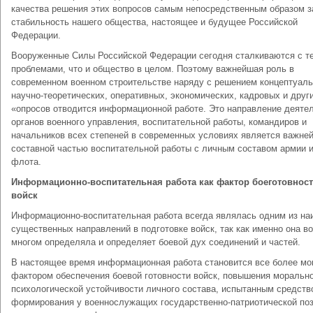
качества реше­ния этих вопросов самым непосредственным образом з
стабильность нашего общества, настоящее и будущее Россий­ской
Федерации.
Вооруженные Силы Российской Федерации сегодня стал­киваются с т
проблемами, что и общество в целом. По­этому важнейшая роль в
современном военном строительстве наряду с решением концептуал
научно-теоретических, оперативных, экономических, кадровых и друг
«опросов отводится информационной работе. Это направление деятел
органов военного управления, воспитательной работы, командиров и
начальников всех степеней в современных ус­ловиях является важне
составной частью воспитательной работы с личным составом армии 
флота.
Информационно-воспитательная работа как фактор боеготовнос
войск
Информационно-воспитательная работа всегда являлась одним из на
существенных направлений в подготовке войск, так как именно она во
многом определяла и определяет боевой дух соединений и частей.
В настоящее время информационная работа становится все более м
фактором обеспечения боевой готовности войск, повышения морально
психологической устойчивости личного состава, испытанным средств
формирования у военнослужа­щих государственно-патриотической поз