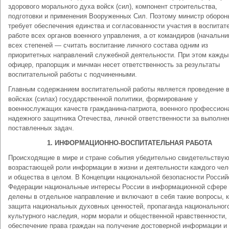
здорового морального духа войск (сил), компонент строительства,
подготовки и примене­ния Вооруженных Сил. Поэтому министр оборон
требует обеспечения единства и согласованности участия в воспитат
работе всех органов военного управления, а от командиров (начальни
всех степеней — считать воспитание лич­ного состава одним из
приоритетных направлений служебной деятельности. При этом кажды
офицер, прапорщик и мичман несет ответственность за результаты
воспитательной работы с подчиненными.
Главным содержанием воспитательной работы является про­ведение 
войсках (силах) государственной политики, формиро­вание у
военнослужащих качеств гражданина-патриота, военного профессион
надежного защитника Отечества, личной ответ­ственности за выполне
поставленных задач.
1. ИНФОРМАЦИОННО-ВОСПИТАТЕЛЬНАЯ РАБОТА
Происходящие в мире и стране события убедительно сви­детельствую
возрастающей роли информации в жизни и деятельности каждого чел
и общества в целом. В Кон­цепции национальной безопасности Россий
Федерации национальные интересы России в информационной сфере 
делены в отдельное направление и включают в себя такие во­просы, к
защита национальных духовных ценностей, пропа­ганда национальног
культурного наследия, норм морали и общественной нравственности,
обеспечение права граждан на получение достоверной информации и 