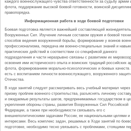
каждого военнослужащего чувства от­ветственности за судьбу армии 
флота, поддержание высокой боевой готовности, воинской дисциплин
правопорядка.
Информационная работа в ходе боевой подготовки
Боевая подготовка является важнейшей составляющей жизнедеятель
Вооруженных Сил. Изучение личным составом оружия и боевой техни
способов ведения вооруженной борьбы, формирование у вои­нов воен
профессионализма, передача им военно-специальных знаний и навык
практических действий в соот­ветствии со спецификой данного
подразделения и части нераз­рывно связаны с развитием их мировозз
освоения ими ис­торического опыта и воинских традиций российских а
флота, формированием морально-психологических и боевых ка­честв.
есть с воспитанием личности военнослужащего, воору­женного защит
Отечества.
В ходе занятий следует рассматривать весь учебный материал через
призму проблем военного строительства, разъяснять лич­ному состав
и ожидаемые результаты шагов, предприни­маемых государством в ц
укрепления обороны страны, раз­вития Вооруженных Сил Российской
Федерации, а также при необходимости связывать его с
внешнеполитическими задачами России, ее национальными целями и
интересами. Весь комплекс задач, решаемых в Ходе занятий по боев
подготовке, необхо­димо тесно увязывать с проблемами, стоящими пе