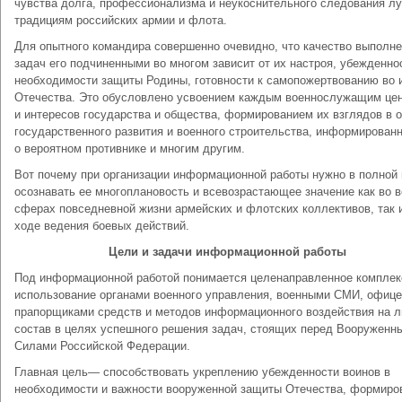
чувства долга, профессионализма и неукоснительного следования л
тра­дициям российских армии и флота.
Для опытного командира совершенно очевидно, что качество выполн
задач его подчиненными во многом зависит от их настроя, убежденно
необходимости защиты Родины, готов­ности к самопожертвованию во 
Отечества. Это обусловлено усвоением каждым военнослужащим це
и интересов го­сударства и общества, формированием их взглядов в 
го­сударственного развития и военного строительства, информиро­ван
о вероятном противнике и многим другим.
Вот почему при организации информационной работы нужно в полной
осознавать ее многоплановость и всевозрастающее значение как во 
сферах повседневной жизни армейских и флотских коллективов, так 
ходе ведения боевых действий.
Цели и задачи информационной работы
Под информационной работой понимается целенаправленное комплек
использование органами военного управления, военными СМИ, офице
прапорщиками средств и методов информационного воз­действия на 
состав в целях успешного решения задач, стоящих перед Вооруженн
Силами Российской Федерации.
Главная цель— способствовать укреплению убежденности воинов в
необходимости и важности вооруженной защиты Оте­чества, формиро