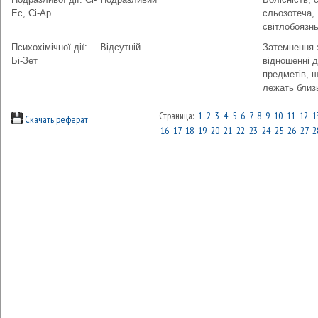
Ес, Сі-Ар
сльозотеча,
світлобоязн
Психохімічної дії:
Відсутній
Затемнення 
Бі-Зет
відношенні 
предметів, 
лежать близ
Страница:
1
2
3
4
5
6
7
8
9
10
11
12
1
Скачать реферат
16
17
18
19
20
21
22
23
24
25
26
27
2