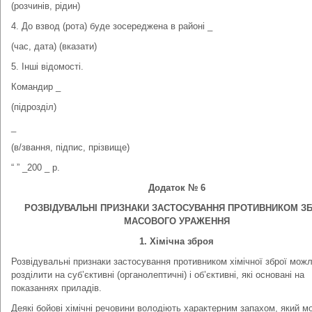
(розчинів, рідин)
4. До взвод (рота) буде зосереджена в районі _
(час, дата) (вказати)
5. Інші відомості.
Командир _
(підрозділ)
_
(в/звання, підпис, прізвище)
“ ” _200 _ р.
Додаток № 6
РОЗВІДУВАЛЬНІ ПРИЗНАКИ ЗАСТОСУВАННЯ ПРОТИВНИКОМ ЗБ
МАСОВОГО УРАЖЕННЯ
1. Хімічна зброя
Розвідувальні признаки застосування противником хімічної зброї мож
розділити на суб’єктивні (органолептичні) і об’єктивні, які основані на
показаннях приладів.
Деякі бойові хімічні речовини володіють характерним запахом, який м