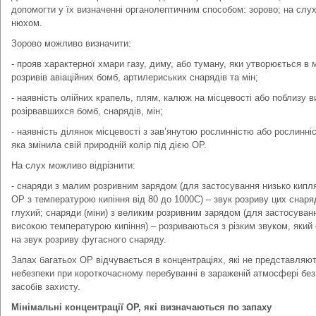
допомогти у їх визначенні органолептичним способом: зорово; на слух
нюхом.
Зорово можливо визначити:
- прояв характерної хмари газу, диму, або туману, яки утворюється в 
розривів авіаційних бомб, артилериських снарядів та мін;
- наявність олійних крапель, плям, калюж на місцевості або поблизу в
розірвавшихся бомб, снарядів, мін;
- наявність ділянок місцевості з зав’янутою рослинністю або рослинні
яка змінила свій природній колір під дією ОР.
На слух можливо відрізнити:
- снаряди з малим розривним зарядом (для застосування низько кипл
ОР з температурою кипіння від 80 до 1000С) – звук розриву цих снаря
глухий; снаряди (міни) з великим розривним зарядом (для застосуван
високою температурою кипіння) – розриваються з різким звуком, який
на звук розриву фугасного снаряду.
Запах багатьох ОР відчувається в концентраціях, які не представляю
небезпеки при короткочасному перебуванні в зараженій атмосфері без
засобів захисту.
Мінімальні концентрації ОР, які визначаються по запаху