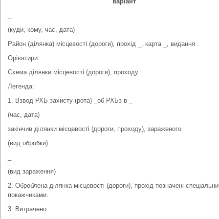
варіант
_
(куди, кому, час, дата)
Район (ділянка) місцевості (дороги), прохід _, карта _, видання .
Орієнтири:
Схема ділянки місцевості (дороги), проходу
Легенда:
1. Взвод РХБ захисту (рота) _об РХБз в _
(час, дата)
закінчив ділянки місцевості (дороги, проходу), зараженого
(вид обробки)
_
(вид зараження)
2. Оброблена ділянка місцевості (дороги), прохід позначені спеціальн
покажчиками.
3. Витрачено