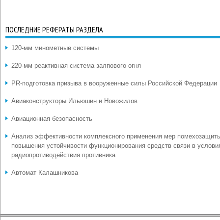
ПОСЛЕДНИЕ РЕФЕРАТЫ РАЗДЕЛА
120-мм минометные системы
220-мм реактивная система залпового огня
PR-подготовка призыва в вооруженные силы Российской Федерации
Авиаконструкторы Ильюшин и Новожилов
Авиационная безопасность
Анализ эффективности комплексного применения мер помехозащит
повышения устойчивости функционирования средств связи в услови
радиопротиводействия противника
Автомат Калашникова