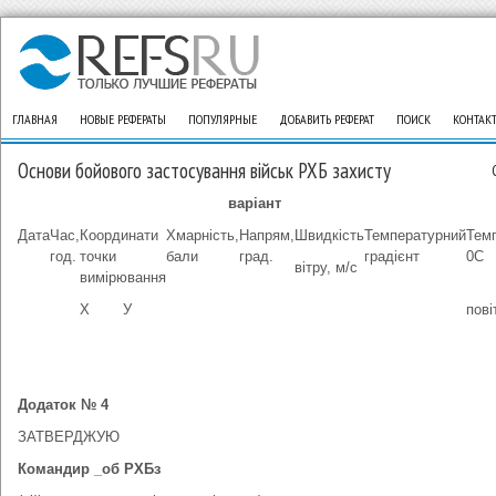
ГЛАВНАЯ
НОВЫЕ РЕФЕРАТЫ
ПОПУЛЯРНЫЕ
ДОБАВИТЬ РЕФЕРАТ
ПОИСК
КОНТАК
Основи бойового застосування військ РХБ захисту
варіант
Дата
Час,
Координати
Хмарність,
Напрям,
Швидкість
Температурний
Тем
год.
точки
бали
град.
градієнт
0С
вітру, м/с
вимірювання
Х
У
пові
Додаток № 4
ЗАТВЕРДЖУЮ
Командир _об РХБз