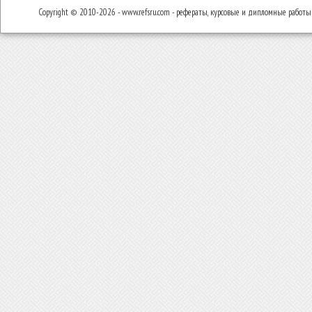
Copyright © 2010-2026 - www.refsru.com - рефераты, курсовые и дипломные работы