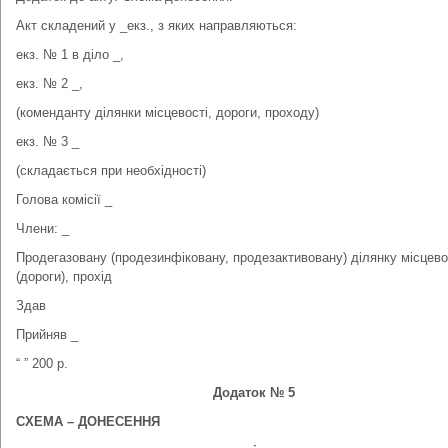
Акт складений у _екз., з яких направляються:
екз. № 1 в діло _,
екз. № 2 _,
(коменданту ділянки місцевості, дороги, проходу)
екз. № 3 _
(складається при необхідності)
Голова комісії _
Члени: _
Продегазовану (продезинфіковану, продезактивовану) ділянку місцево
(дороги), прохід
Здав
Прийняв _
“ ” 200 р.
Додаток № 5
СХЕМА – ДОНЕСЕННЯ