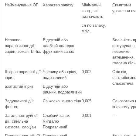
Найменування ОР
Характер запаху
Мінімальні
Симптоми
конц., які
ураження оч
визначають
ся по запаху,
мг/л.
Нервово-
Відсутній або
Болісність п
паралітичної дії:
слабкий солодко-
фокусуванні
зарин, зоман, Ві-Ікс
фруктовий запах
невелике
затемнення,
головна біль
Шкірно-наривної дії:
Часнику або хріну,
0,002
Отік вік,
іприт,
подразливий
світлобоязнь
сльозотеча
азотистий іприт
Відсутній або
рибний, подразливий
Задушливої дії:
Свіжоскошеного сіна
0,005
Сльозотеча 
фосген
значному ур
Загальноотруйної
Слабкий запах
0,001
---
дії: синільна
мигдалю
кислота, хлоціан
Подразливий
Подразливої дії: Сі-
Подразливий
Болісність, 