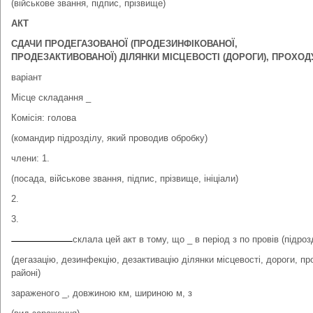
(військове звання, підпис, прізвище)
АКТ
СДАЧИ ПРОДЕГАЗОВАНОЇ (ПРОДЕЗИНФІКОВАНОЇ,
ПРОДЕЗАКТИВОВАНОЇ) ДІЛЯНКИ МІСЦЕВОСТІ (ДОРОГИ), ПРОХОД
варіант
Місце складання _
Комісія: голова
(командир підрозділу, який проводив обробку)
члени: 1.
(посада, військове звання, підпис, прізвище, ініціали)
2.
3.
склала цей акт в тому, що _ в період з по провів (підроз
(дегазацію, дезинфекцію, дезактивацію ділянки місцевості, дороги, пр
районі)
зараженого _, довжиною км, шириною м, з