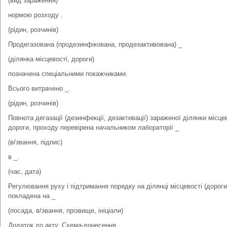
(вид зараження)
нормою розходу .
(рідин, розчинів)
Продегазована (продезинфікована, продезактивована) _
(ділянка місцевості, дороги)
позначена спеціальними покажчиками.
Всього витрачено _.
(рідин, розчинів)
Повнота дегазації (дезинфекції, дезактивації) зараженої ділянки місцев
дороги, проходу перевірена начальником лабораторії _
(в/звання, підпис)
в _.
(час, дата)
Регулювання руху і підтримання порядку на ділянці місцевості (дороги
покладена на _
(посада, в/звання, прізвище, ініціали)
Додаток до акту. Схема-донесення.