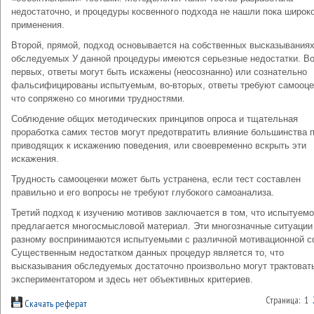
недостаточно, и процедуры косвенного подхода не нашли пока широк
применения.
Второй, прямой, подход основывается на собственных высказывания
обследуемых У данной процедуры имеются серьезные недостатки. Во
первых, ответы могут быть искажены (неосознанно) или сознательно
фальсифицированы испытуемым, во-вторых, ответы требуют самооце
что сопряжено со многими трудностями.
Соблюдение общих методических принципов опроса и тщательная
проработка самих тестов могут предотвратить влияние большинства 
приводящих к искажению поведения, или своевременно вскрыть эти
искажения.
Трудность самооценки может быть устранена, если тест составлен
правильно и его вопросы не требуют глубокого самоанализа.
Третий подход к изучению мотивов заключается в том, что испытуем
предлагается многосмысловой материал. Эти многозначные ситуации
разному воспринимаются испытуемыми с различной мотивационной 
Существенным недостатком данных процедур является то, что
высказывания обследуемых достаточно произвольно могут трактоват
экспериментатором и здесь нет объективных критериев.
Страница: 1
Скачать реферат