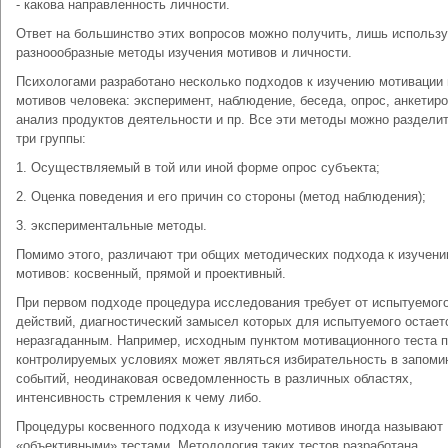
- какова направленность личности.
Ответ на большинство этих вопросов можно получить, лишь использ
разноообразные методы изучения мотивов и личности.
Психологами разработано несколько подходов к изучению мотивации 
мотивов человека: эксперимент, наблюдение, беседа, опрос, анкетиро
анализ продуктов деятельности и пр. Все эти методы можно разделит
три группы:
1. Осуществляемый в той или иной форме опрос субъекта;
2. Оценка поведения и его причин со стороны (метод наблюдения);
3. экспериментальные методы.
Помимо этого, различают три общих методических подхода к изучен
мотивов: косвенный, прямой и проективный.
При первом подходе процедура исследования требует от испытуемого
действий, диагностический замысел которых для испытуемого остает
неразгаданным. Например, исходным пунктом мотивационного теста 
контролируемых условиях может являться избирательность в запоми
событий, неодинаковая осведомленность в различных областях,
интенсивность стремления к чему либо.
Процедуры косвенного подхода к изучению мотивов иногда называют
«объективными» тестами. Методология таких тестов разработана