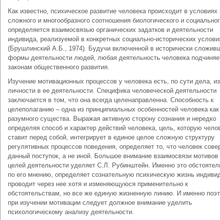
Как известно, психическое развитие человека происходит в условиях
сложного и многообразного соотношения биологического и социальног
определяется взаимосвязью органических задатков и деятельности
индивида, реализуемой в конкретных социально-исторических услови
(Брушлинский А.Б., 1974). Будучи включенной в исторически сложив
формы деятельности людей, любая деятельность человека подчиняе
законам общественного развития.
Изучение мотивационных процессов у человека есть, по сути дела, и
личности в ее деятельности. Специфика человеческой деятельности
заключается в том, что она всегда целенаправленна. Способность к
целеполаганию – одна из принципиальных особенностей человека как
разумного существа. Выражая активную сторону сознания и нередко
определяя способ и характер действий человека, цель, которую чело
ставит перед собой, интегрирует в единое целое сложную структуру
регулятивных процессов поведения, определяет то, что человек сове
данный поступок, а не иной. Большое внимание взаимосвязи мотивов
целей деятельности уделяет С.Л. Рубинштейн. Именно это обстоятел
по его мнению, определяет сознательную психическую жизнь индиви
проводит через нее хотя и изменяющуюся применительно к
обстоятельствам, но все же единую жизненную линию. И именно поэ
при изучении мотивации следует должное внимание уделить
психологическому анализу деятельности.