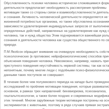
Обусловленность психики человека исторически сложившимися фор
деятельности предполагает необходимость рассмотрения проблемы
мотивации также со стороны связи и взаимообусловленности деятель
и сознания. Активность человеческой деятельности определяется не 
жизненной потребностью организма, но также обусловлена осознание
зависимости удовлетворения индивидуальных запросов от выполнен
определенных действий, направленных на удовлетворение как нужд 
человека, так и нужд общества Этим подчеркивается важнейшая рол
сознания в деятельности человека как существа общественного по с
природе.
П.М.Якобсон обращает внимание на очевидную необходимость собст
психологических (в противовес нейрофизиологическим) способов при
объяснения поведения человека. Невозможно, например, назвать при
преступного поведения неустойчивость нервной системы, так как ост
непонятным, почему многие люди с подобными психо-физиологическ
данными таких поступков не совершают.
В течение более чем полувекового периода на западе было проведен
исследований по проблеме мотивации поведения, которые развивалис
основном, в рамках трех направлений: бихевиоризма, психоанализа,
гештальтпсихологии, а также более поздних и современных модифик
этих течений. Многие зарубежные теории мотивации построены на ос
экспериментов с животными, поэтому в ряде случаев прямая экстрап