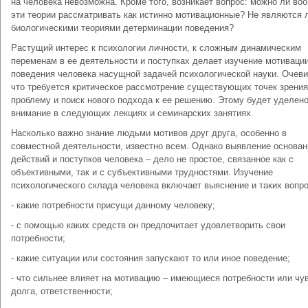
на человека невозможна. Кроме того, возникает вопрос: можно ли во
эти теории рассматривать как истинно мотивационные? Не являются 
биологическими теориями детерминации поведения?
Растущий интерес к психологии личности, к сложным динамическим
переменам в ее деятельности и поступках делает изучение мотиваци
поведения человека насущной задачей психологической науки. Очеви
что требуется критическое рассмотрение существующих точек зрения
проблему и поиск нового подхода к ее решению. Этому будет уделен
внимание в следующих лекциях и семинарских занятиях.
Насколько важно знание людьми мотивов друг друга, особенно в
совместной деятельности, известно всем. Однако выявление основан
действий и поступков человека – дело не простое, связанное как с
объективными, так и с субъективными трудностями. Изучение
психологического склада человека включает выяснение и таких вопро
- какие потребности присущи данному человеку;
- с помощью каких средств он предпочитает удовлетворить свои
потребности;
- какие ситуации или состояния запускают то или иное поведение;
- что сильнее влияет на мотивацию – имеющиеся потребности или чу
долга, ответственности;