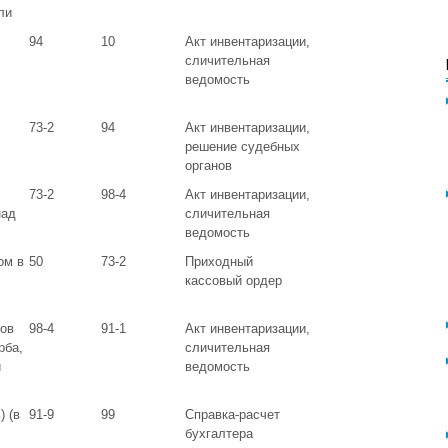
ли
94
10
Акт инвентаризации,
сличительная
ведомость
73-2
94
Акт инвентаризации,
решение судебных
органов
73-2
98-4
Акт инвентаризации,
над
сличительная
ведомость
ом в
50
73-2
Приходный
кассовый ордер
ов
98-4
91-1
Акт инвентаризации,
рба,
сличительная
и
ведомость
 (в
91-9
99
Справка-расчет
бухгалтера