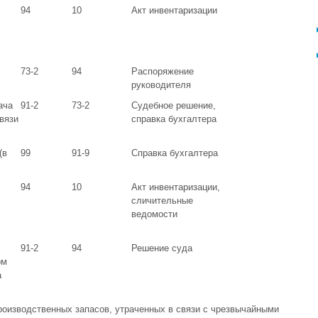
94
10
Акт инвентаризации
73-2
94
Распоряжение
руководителя
ача
91-2
73-2
Судебное решение,
вязи
справка бухгалтера
(в
99
91-9
Справка бухгалтера
94
10
Акт инвентаризации,
сличительные
ведомости
91-2
94
Решение суда
ом
а
оизводственных запасов, утраченных в связи с чрезвычайными