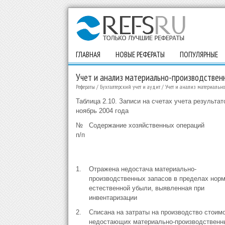
ГЛАВНАЯ
НОВЫЕ РЕФЕРАТЫ
ПОПУЛЯРНЫЕ
Учет и анализ материально-производствен
Рефераты
/
Бухгалтерский учет и аудит
/
Учет и анализ материальн
Таблица 2.10. Записи на счетах учета результа
ноябрь 2004 года
№
Содержание хозяйственных операций
п/п
1.
Отражена недостача материально-
производственных запасов в пределах нор
естественной убыли, выявленная при
инвентаризации
2.
Списана на затраты на производство стоим
недостающих материально-производственн