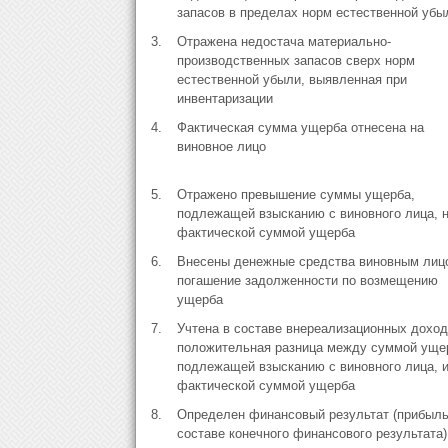
запасов в пределах норм естественной убы
3.
Отражена недостача материально-
производственных запасов сверх норм
естественной убыли, выявленная при
инвентаризации
4.
Фактическая сумма ущерба отнесена на
виновное лицо
5.
Отражено превышение суммы ущерба,
подлежащей взысканию с виновного лица, 
фактической суммой ущерба
6.
Внесены денежные средства виновным лиц
погашение задолженности по возмещению
ущерба
7.
Учтена в составе внереализационных доход
положительная разница между суммой уще
подлежащей взысканию с виновного лица, 
фактической суммой ущерба
8.
Определен финансовый результат (прибыль)
составе конечного финансового результата)