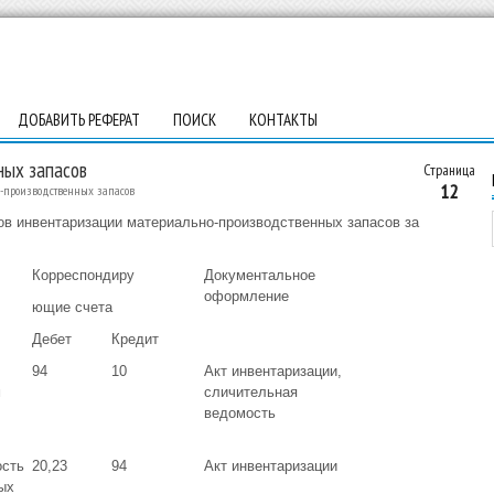
ДОБАВИТЬ РЕФЕРАТ
ПОИСК
КОНТАКТЫ
ных запасов
Страница
12
о-производственных запасов
тов инвентаризации материально-производственных запасов за
Корреспондиру
Документальное
оформление
ющие счета
Дебет
Кредит
94
10
Акт инвентаризации,
м
сличительная
ведомость
ость
20,23
94
Акт инвентаризации
ых