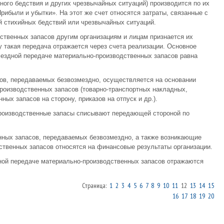
йного бедствия и других чрезвычайных ситуаций) производится по их
рибыли и убытки». На этот же счет относятся затраты, связанные с
 стихийных бедствий или чрезвычайных ситуаций.
ственных запасов другим организациям и лицам признается их
у такая передача отражается через счета реализации. Основное
змездной передаче материально-производственных запасов равна
ов, передаваемых безвозмездно, осуществляется на основании
роизводственных запасов (товарно-транспортных накладных,
ых запасов на сторону, приказов на отпуск и др.).
производственные запасы списывают передающей стороной по
нных запасов, передаваемых безвозмездно, а также возникающие
ственных запасов относятся на финансовые результаты организации.
дной передаче материально-производственных запасов отражаются
Страница:
1
2
3
4
5
6
7
8
9
10
11
12
13
14
15
16
17
18
19
20