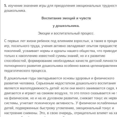
5.
изучение значения игры для преодоления эмоциональных трудност
дошкольника.
Воспитание эмоций и чувств
у дошкольника.
Эмоции и воспитательный процесс.
С первых лет жизни ребенок под влиянием взрослых, а также в проце
игр, посильного труда, учения активно овладевает опытом предшест
поколений, усваивает нормы и идеалы нашего общества, что приводи
только к накоплению известной суммы знаний, но и к развитию
способностей, формированию необходимых качеств детской личности
полноценного развития дошкольника особенно важна целенаправленн
педагогического процесса.
В дошкольные годы закладываются основы здоровья и физического
развития человека. Серьезным недостатком дошкольного воспитания
является малоподвижность детей: если они много занимаются сидя, 
двигаются и играют на свежем воздухе, то это плохо сказывается не 
на физическом, но и на их духовном развитии, снижает тонус их нерв
системы, угнетает психическую активность. У физически ослабленны
детей, подверженных быстрому утомлению, эмоциональный тонус и
настроение снижены. Это, в свою очередь, отрицательно влияет на х