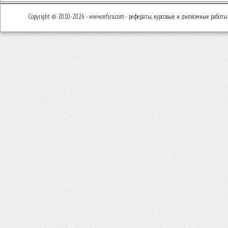
Copyright © 2010-2026 - www.refsru.com - рефераты, курсовые и дипломные работы