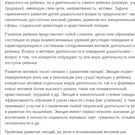
взрослого на ребенка, но и деятельность самого ребенка (игровую, у
трудовую), имеющую свои цели, направленность, мотивы. Задача
гармоничного развития детей дошкольного возраста предполагает та
обязательно достаточно высокий уровень развития его эмоционально
сферы, социальной ориентации и нравственной позиции.
Развитие ребенка представляет собой сложное, целостное образован
состоящее из ряда взаимосвязанных уровней регуляции поведения и
характеризующееся системным соподчинением мотивов деятельност
ребенка. Вопрос о мотивах деятельности и поведения дошкольника – 
вопрос о том, что конкретно побуждает ту или иную деятельность или
поступок ребенка.
Развитие мотивов тесно связано с развитием эмоций. Эмоции играют
определенную роль как в реализации уже существующих у ребенка
конкретных мотивов отдельных видов деятельности, так и в формиро
новых мотивов более высокого уровня, таких как познавательный,
нравственный, трудовой и др. Эмоции в значительной степени опред
эффективность обучения в узком смысле слова (как усвоения), а так
принимают участие в становлении любой творческой деятельности ре
в развитии его мышления. Эмоции имеют первостепенное значение д
воспитания в личности социально значимых черт: гуманности, отзывч
человечности и др.
Проблема развития эмоций, их роли в возникновении мотивов как