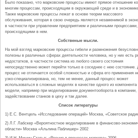
Было показано, что марковские процессы имеют прямое отношение ко
многим процессам, происходящим в окружающей среде и в экономике
Также марковские процессы лежат в основе теории массового
обслуживания, которая в свою очередь является незаменимой в экон
в частности при управлении предприятием и различными процессами,
происходящими в нем.
Собственые мысли.
На мой взгляд марковские процессы гибели и размножения безусловн
полезны в различных сферах деятельности человека, но у них есть р
недостатков, в частности система из любого своего состояния
непосредственно может перейти только в соседнее с нею состояние.
процесс не отличается особой сложностью и сфера его применения н
узко-специализирована, но, тем не менее, данный процесс может
использоваться в сложных моделях в качестве одного из компонента
модели, например при моделировании документооборота в компании,
задействовании станков в цеху и так далее.
Список литературы
1) Е.С. Вентцель «Исследование операций» Москва, «Советское ради
2) Л.Г. Лабскер «Вероятностное моделирование в финансово-экономи
области» Москва «Альпина Паблишер» 2002
3) И.Н. Мишин Статья: «Роение в процессах маркова» 2006