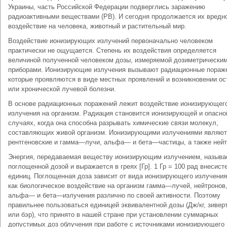
Украины, часть Российской Федерации подверглись заражению
радиоактивными веществами (РВ). И сегодня продолжается их вредн
воздействие на человека, животный и растительный мир.
Воздействие ионизирующих излучений первоначально человеком
практически не ощущается. Степень их воздействия определяется
величиной полученной человеком дозы, измеряемой дозиметрически
приборами. Ионизирующие излучения вызывают радиационные пораж
которые проявляются в виде местных проявлений и возникновении ос
или хронической лучевой болезни.
В основе радиационных поражений лежит воздействие ионизирующег
излучения на организм. Радиация становится ионизирующей и опасно
случаях, когда она способна разрывать химические связи молекул,
составляющих живой организм. Ионизирующими излучениями являют
рентгеновские и гамма—лучи, альфа— и бета—частицы, а также нейт
Энергия, передаваемая веществу ионизирующим излучением, называ
поглощенной дозой и выражается в греях [Гр]. 1 Гр = 100 рад внесис
единиц. Поглощенная доза зависит от вида ионизирующего излучения
как биологическое воздействие на организм гамма—лучей, нейтронов
альфа— и бета—излучения различно по своей активности. Поэтому
правильнее пользоваться единицей эквивалентной дозы (Дж/кг, зиверт
или бэр), что принято в нашей стране при установлении суммарных
допустимых доз облучения при работе с источниками ионизирующего