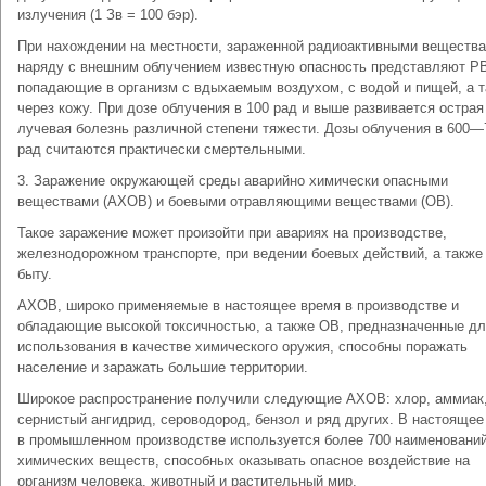
излучения (1 Зв = 100 бэр).
При нахождении на местности, зараженной радиоактивными вещества
наряду с внешним облучением известную опасность представляют Р
попадающие в организм с вдыхаемым воздухом, с водой и пищей, а 
через кожу. При дозе облучения в 100 рад и выше развивается острая
лучевая болезнь различной степени тяжести. Дозы облучения в 600—
рад считаются практически смертельными.
3. Заражение окружающей среды аварийно химически опасными
веществами (АХОВ) и боевыми отравляющими веществами (ОВ).
Такое заражение может произойти при авариях на производстве,
железнодорожном транспорте, при ведении боевых действий, а также
быту.
АХОВ, широко применяемые в настоящее время в производстве и
обладающие высокой токсичностью, а также ОВ, предназначенные д
использования в качестве химического оружия, способны поражать
население и заражать большие территории.
Широкое распространение получили следующие АХОВ: хлор, аммиак
сернистый ангидрид, сероводород, бензол и ряд других. В настоящее
в промышленном производстве используется более 700 наименовани
химических веществ, способных оказывать опасное воздействие на
организм человека, животный и растительный мир.