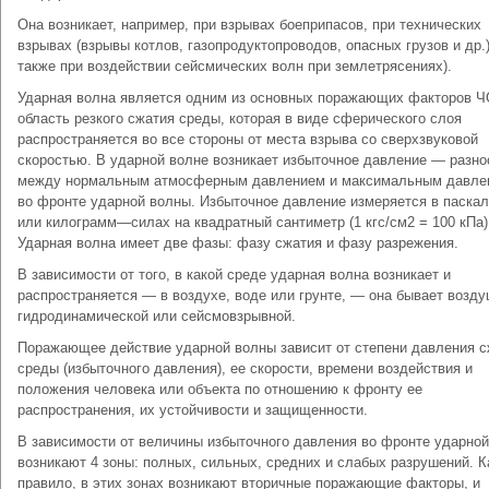
Она возникает, например, при взрывах боеприпасов, при технических
взрывах (взрывы котлов, газопродуктопроводов, опасных грузов и др.)
также при воздействии сейсмических волн при землетрясениях).
Ударная волна является одним из основных поражающих факторов Ч
область резкого сжатия среды, которая в виде сферического слоя
распространяется во все стороны от места взрыва со сверхзвуковой
скоростью. В ударной волне возникает избыточное давление — разно
между нормальным атмосферным давлением и максимальным давле
во фронте ударной волны. Избыточное давление измеряется в паскал
или килограмм—силах на квадратный сантиметр (1 кгс/см2 = 100 кПа)
Ударная волна имеет две фазы: фазу сжатия и фазу разрежения.
В зависимости от того, в какой среде ударная волна возникает и
распространяется — в воздухе, воде или грунте, — она бывает возду
гидродинамической или сейсмовзрывной.
Поражающее действие ударной волны зависит от степени давления с
среды (избыточного давления), ее скорости, времени воздействия и
положения человека или объекта по отношению к фронту ее
распространения, их устойчивости и защищенности.
В зависимости от величины избыточного давления во фронте ударно
возникают 4 зоны: полных, сильных, средних и слабых разрушений. К
правило, в этих зонах возникают вторичные поражающие факторы, и