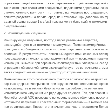
поражения людей вызываются как первичным воздействием ударной 
так и летящими обломками сооружений, падающими деревьями, оско
стекол, камнями, грунтом и т. п. Травмы, получаемые пострадавшими
принято разделять на легкие, средние и тяжелые. При давлении во ф
ударной волны свыше 1 кгс/см2 травмы могут быть крайне тяжелыми 
смертельными.
2. Ионизирующее излучение.
Ионизирующее излучение, проходя через различные вещества,
взаимодействует с их атомами и молекулами. Такое взаимодействие
приводит к возбуждению атомов и отрыву отдельных электронов из 
оболочек. В результате атом, лишенный одного или нескольких элект
превращается в положительно заряженный ион — происходит первич
ионизация. Выбитые при первичном взаимодействии электроны, обл
определенной энергией, сами взаимодействуют со встречными атома
также создают новые ионы — происходит вторичная ионизация.
Возникновение этого поражающего фактора возможно при авариях на
взрывах ядерных боеприпасов, при нарушении технологических проце
на производстве и техники безопасности при работе с источниками
ионизирующего излучения и в ряде других случаев. Так, при аварии н
Чернобыльской АЭС произошло непосредственное облучение персона
источников излучения и спасательных формирований — в момент ава
при ее ликвидации. Кроме того, значительная часть территории Белор