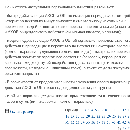
По быстроте наступления поражающего действия различают:
· быстродействующие АХОВ и ОВ, не имеющие периода скрытого дей
которые за несколько минут приводят к смертельному исходу или к
поражению людей. К ним относятся нервно—паралитические (зарин, 
и АХОВ общеядовитого действия (синильная кислота, хлорциан);
· медленнодействующие АХОВ и ОВ, обладающие периодом скрытог
действия и приводящие к поражению по истечении некоторого времен
(кожно—нарывные, удушающего действия и др.). Быстрота их пораж
действия зависит от агрегатного состояния (аэрозоль, парообразное,
капельно—жидкое), путей воздействия (дыхательные пути, кожные
поверхности, желудочно—кишечный тракт), а также от дозы поступив
организм вещества.
· В зависимости от продолжительности сохранения своего поражающ
действия АХОВ и ОВ также подразделяются на две группы:
· стойкие, поражающее действие которых сохраняется в течение неск
часов и суток (ви—икс, зоман, кожно—нарывные);
Страница:
1
2
3
4
5
6
7
8
9
10
11
12
1
Скачать реферат
16
17
18
19
20
21
22
23
24
25
26
27
2
31
32
33
34
35
36
37
38
39
40
41
42
4
46
47
4