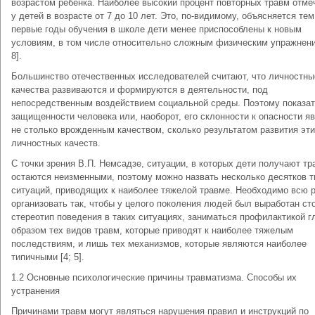
возрастом ребенка. Наиболее высокий процент повторных травм отме
у детей в возрасте от 7 до 10 лет. Это, по-видимому, объясняется тем
первые годы обучения в школе дети менее приспособлены к новым
условиям, в том числе относительно сложным физическим упражнени
8].
Большинство отечественных исследователей считают, что личностны
качества развиваются и формируются в деятельности, под
непосредственным воздействием социальной среды. Поэтому показа
защищенности человека или, наоборот, его склонности к опасности я
не столько врожденным качеством, сколько результатом развития эт
личностных качеств.
С точки зрения В.П. Немсадзе, ситуации, в которых дети получают тр
остаются неизменными, поэтому можно назвать несколько десятков 
ситуаций, приводящих к наиболее тяжелой травме. Необходимо всю 
организовать так, чтобы у целого поколения людей был выработан ст
стереотип поведения в таких ситуациях, заниматься профилактикой 
образом тех видов травм, которые приводят к наиболее тяжелым
последствиям, и лишь тех механизмов, которые являются наиболее
типичными [4; 5].
1.2 Основные психологические причины травматизма. Способы их
устранения
Причинами травм могут являться нарушения правил и инструкций по