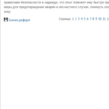
правилами безопасности в надежде, что опыт поможет ему быстро пр
меры для предотвращения аварии и несчастного случая, покинуть оп
зону.
Страница:
1
2
3
4
5
6
7
8
9
10
11
1
Скачать реферат