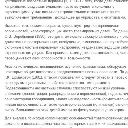
критические возрастные периоды (3, 7, 11–12 лет), когда дети становя
капризными, раздражительными, часто вступают в конфликт с
окружающими, у них возникает отрицательное отношение к ранее
выполняемым требованиям, доходящее до упрямства и негативизма.
Вместе с тем, помимо возраста, существует ряд повторяющихся
особенностей, характеризующих часто травмируемых детей. По данн
О.В. Воробьевой (1990), это дети, имеющие высокую склонность к рис
двигательно расторможенные, возбудимые, эмоционально неустойчи
склонные к частым переменам настроения, неадекватно ведущие себ
стрессовых ситуациях. Как правило, такие дети несамокритичны, час
переоценивают свои способности и возможности.
Анализ источников, посвященных изучению травматизма, обнаружил
некоторые общие показатели предрасположенности к опасности. По 
Г.К. Ермаковой (1981), к таким показателям следует отнести в первую
очередь эмоциональные свойства и качества темперамента.
Подверженности несчастным случаям способствуют низкий уровень
внимания (концентрация, распределение и переключение), недостато
сенсомоторная координация, малая наблюдательность (осмотрительн
низкая выносливость, а также чрезмерно высокая (или низкая) склонн
риску. Большинство этих детей имели по физкультуре оценку «три».
Для анализа психофизиологических особенностей травмированных д
школьного возраста важны частота повторных травм и их взаимосвязь