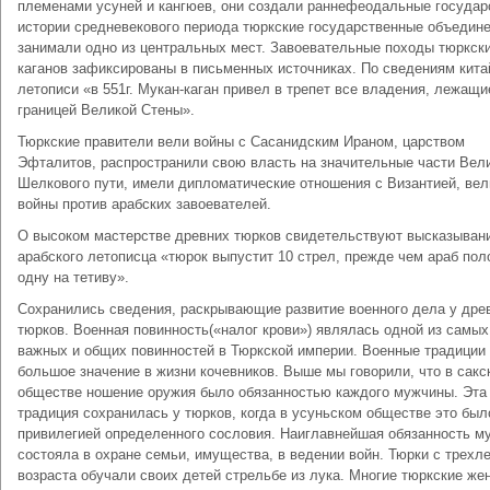
племенами усуней и кангюев, они создали раннефеодальные государ
истории средневекового периода тюркские государственные объедин
занимали одно из центральных мест. Завоевательные походы тюркск
каганов зафиксированы в письменных источниках. По сведениям кита
летописи «в 551г. Мукан-каган привел в трепет все владения, лежащи
границей Великой Стены».
Тюркские правители вели войны с Сасанидским Ираном, царством
Эфталитов, распространили свою власть на значительные части Вел
Шелкового пути, имели дипломатические отношения с Византией, вел
войны против арабских завоевателей.
О высоком мастерстве древних тюрков свидетельствуют высказыван
арабского летописца «тюрок выпустит 10 стрел, прежде чем араб пол
одну на тетиву».
Сохранились сведения, раскрывающие развитие военного дела у дре
тюрков. Военная повинность(«налог крови») являлась одной из самых
важных и общих повинностей в Тюркской империи. Военные традиции
большое значение в жизни кочевников. Выше мы говорили, что в сакс
обществе ношение оружия было обязанностью каждого мужчины. Эта
традиция сохранилась у тюрков, когда в усуньском обществе это был
привилегией определенного сословия. Наиглавнейшая обязанность м
состояла в охране семьи, имущества, в ведении войн. Тюрки с трехл
возраста обучали своих детей стрельбе из лука. Многие тюркские ж