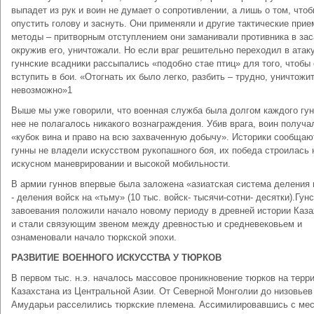
выпадет из рук и воин не думает о сопротивлении, а лишь о том, что
опустить голову и заснуть. Они применяли и другие тактические прие
методы – притворным отступлением они заманивали противника в зас
окружив его, уничтожали. Но если враг решительно переходил в атаку
гуннские всадники рассыпались «подобно стае птиц» для того, чтобы
вступить в бои. «Отогнать их было легко, разбить – трудно, уничтожит
невозможно»1
Выше мы уже говорили, что военная служба была долгом каждого гун
нее не полагалось никакого вознаграждения. Убив врага, воин получа
«кубок вина и право на всю захваченную добычу». Историки сообщают
гунны не владели искусством рукопашного боя, их победа строилась 
искусном маневрировании и высокой мобильности.
В армии гуннов впервые была заложена «азиатская система деления 
- деления войск на «тьму» (10 тыс. войск- тысячи-сотни- десятки).Гун
завоевания положили начало новому периоду в древней истории Каза
и стали связующим звеном между древностью и средневековьем и
ознаменовали начало тюркской эпохи.
РАЗВИТИЕ ВОЕННОГО ИСКУССТВА У ТЮРКОВ
В первом тыс. н.э. началось массовое проникновение тюрков на терр
Казахстана из Центральной Азии. От Северной Монголии до низовьев
Амударьи расселились тюркские племена. Ассимилировавшись с ме