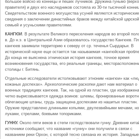
большое войско из конницы и пеших лучников. Дружина гуньмо (верхо
правителя) и двух его наследников состояла из 30-ти тысячной конни
Свидетельством военного могущества усуней являются исторические
сведения о заключении династийных браков между китайской царской
семьей и усуньскими правителями.
КАНГЮИ
. В результате Великого переселения народов во второй поло
в. До н.э. в Центральной Азии образовалось государство Кангюев. П
кангюев занимали территорию к северу от ср. теченья Сырдарьи. В
исторической науке еще остается так называемая «кангюйская пробл
До конца не выяснена этническая история кангюев, точное время
возникновения государства, его реальные границы, месторасположен
столицы г. Битянь.
Отдельные исследователи истолковывают этноним «кангюи» как «лю
кожаных доспехах». Археологические раскопки дают нам материал о
военных традициях кангюев. Так, на одной из пластин, где изображена
четко вырисовывается одежда воинов: шлемы, бронированные воротн
облегающие штаны, грудь защищена доспехами из нашитых пластин.
Оружие представлено длинными копьями, двулезвийными мечами, н
луками, стрелами, боевыми топориками.
ГУННУ.
Около пяти веков в степи господствовали гунну. Древние кита
источники сообщают, что название «гунну» они получили в связи с
названием реки Орхон, с которой тесно связана их история. Западные