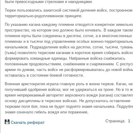
были превосходными стрелками и наездницами.
Тюрки пользовались азиатской системой деления войск, построенном
территориально-родоплеменном принципе.
По указанию кагана каждому племени отводится конкретное земельн
пространство, на котором оно должно было кочевать. В каждом таком
племени юрты были соединены в десятки, сотни, а в многочисленных
племенах и в тысячи под управлением особых военно-территориальн
начальников. Подразделение войск на десятки, сотни, тысячи, туман
(тьмы) позволяло тюркским каганам в короткое время собирать войско
формировать командные единицы. Набранные войска снабжались
положенным продовольствием, снабжением и снаряжением. С роспус
армии по домам, часть войск не расформировывалась до новой войны
оставалась в состоянии боевой готовности.
Военная аристократия играла главную роль в жизни тюрков. Каган, не
получивший одобрения войска, мог не удержаться на троне. Но в то ж
время непререкаемый авторитет верховного вождя (кагана) составлял
основу дисциплины в тюркских войсках. Не допускалось оставление
тюрками поля боя, пока не будет поднято знамя начальника. Подрубл
знамя означало гибель вождя или поражение,
Страница:
1
Скачать реферат