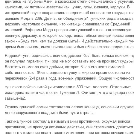
двигаясь из глубины Азии, в казахской степи смешивались с усунями
кангюями, их потомки известны как _уннс, гузы, кипчаки, карлуки. В
исторической науке сохранились сведения об основателе государств
шаньюе Модэ в 209г. До н.э. он объединил 24 гуннских рода и создал
державу настолько сильную, что китайцы сравнивали со Срединной
империей. Реформы Модэ превратили гуннский этнос в агрессивную
военную державу, в которой господствовал обязательный нравственн
закон - «Будь тем, кем ты должен быть!» И действительно каждый гун
время был воином, имел начальника и был обязан строго подчиняться
Рядовой гунн, родившись воином, должен был быть только воином, п
он получал гарантии, т.к. род не мог оставить его на произвол судьбы
Богатеть он мог за счет добычи, которая была его неотъемлемой
собственностью. Жизнь рядового гунну в мирное время состояла из
перекочевок (2-4 раза в год), военных упражнений. Общую численнос
гуннского войска китайцы исчисляли в 300 тыс. человек. Отдельные
исследователи» в частности, Гумилев Л. Считают, что эта цифра нес
завышена2.
Основу гуннской армии составляла легкая конница, основным оружи
легковооруженного всадника были лук и стрелы.
Тактика гуннов состояла в изматывании противника, окружая войска
противника, не проводя активных действии, они стремились добиться
полного утомления врага, такого утомления, при котором оружие сам