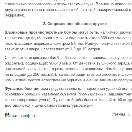
снабженные резонаторами и отражателями звука. Возможно использо
двух звуковых генераторов с разностной частотой, воспринимаемой к
инфразвук.
2. Современное обычное оружие
Шариковые противопехотные бомбы
могут быть, например, разме
теннисного до футбольного мяча и содержать около 300 металлическ
пластмассовых шариков диаметром 5-6 мм. Радиус поражения такой
зависит от калибра и составляет от 1,5 до 15 метров.
С самолетов шариковые бомбы сбрасываются в специальных упаковк
(кассетах), содержащих 96-640 бомб. От действия вышибного заряда 
над землей разрушается, а разлетающиеся шариковые бомбы взрыва
на площади до 250 тыс.м2. В качестве защиты от осколочных и шари
бомб используются естественные укрытия и любые защитные сооруж
Фугасные боеприпасы
предназначены для поражения ударной волно
осколками больших наземных объектов (промышленных, администрат
железнодорожных узлов). Фугасные бомбы бывают массой от 50 кг до 
доставляются к цели самолетами-штурмовиками.
Страница:
1
Скачать реферат