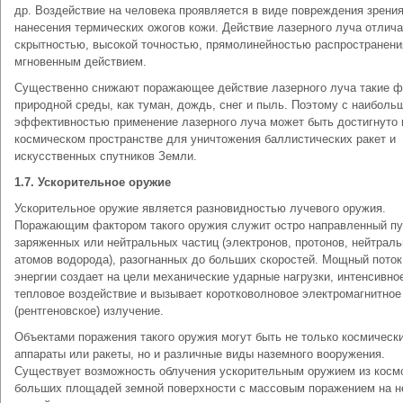
др. Воздействие на человека проявляется в виде повреждения зрения
нанесения термических ожогов кожи. Действие лазерного луча отлич
скрытностью, высокой точностью, прямолинейностью распространени
мгновенным действием.
Существенно снижают поражающее действие лазерного луча такие 
природной среды, как туман, дождь, снег и пыль. Поэтому с наиболь
эффективностью применение лазерного луча может быть достигнуто 
космическом пространстве для уничтожения баллистических ракет и
искусственных спутников Земли.
1.7. Ускорительное оружие
Ускорительное оружие является разновидностью лучевого оружия.
Поражающим фактором такого оружия служит остро направленный пу
заряженных или нейтральных частиц (электронов, протонов, нейтрал
атомов водорода), разогнанных до больших скоростей. Мощный поток
энергии создает на цели механические ударные нагрузки, интенсивно
тепловое воздействие и вызывает коротковолновое электромагнитное
(рентгеновское) излучение.
Объектами поражения такого оружия могут быть не только космическ
аппараты или ракеты, но и различные виды наземного вооружения.
Существует возможность облучения ускорительным оружием из косм
больших площадей земной поверхности с массовым поражением на н