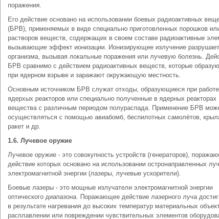
поражения.
Его действие основано на использовании боевых радиоактивных вещ
(БРВ), применяемых в виде специально приготовленных порошков ил
растворов веществ, содержащих в своем составе радиоактивные эле
вызывающие эффект ионизации. Ионизирующее излучение разрушает
организма, вызывая локальные поражения или лучевую болезнь. Дей
БРВ сравнимо с действием радиоактивных веществ, которые образу
при ядерном взрыве и заражают окружающую местность.
Основным источником БРВ служат отходы, образующиеся при работе
ядерхых реакторов или специально полученные в ядерных реакторах
вещества с различным периодом полураспада. Применение БРВ мож
осуществляться с помощью авиабомб, беспилотных самолётов, крыл
ракет и др.
1.6. Лучевое оружие
Лучевое оружие - это совокупность устройств (генераторов), поража
действие которых основано на использовании остронаправленных лу
электромагнитной энергии (лазеры, лучевые ускорители).
Боевые лазеры - это мощные излучатели электромагнитной энергии
оптического диапазона. Поражающее действие лазерного луча достиг
в результате нагревания до высоких температур материальных объек
расплавлении или повреждении чувствительных элементов оборудов