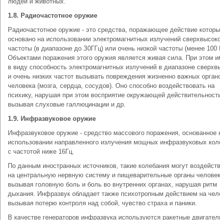
людей и животных.
1.8. Радиочастотное оружие
Радиочастотное оружие - это средства, поражающее действие котор
основано на использовании электромагнитных излучений сверхвысок
частоты (в диапазоне до З0ГГц) или очень низкой частоты (менее 100 
Объектами поражения этого оружия является живая сила. При этом и
в виду способность электромагнитных излучений в диапазоне сверхв
и очень низких частот вызывать повреждения жизненно важных орган
человека (мозга, сердца, сосудов). Оно способно воздействовать на
психику, нарушая при этом восприятие окружающей действительност
вызывая слуховые галлюцинации и др.
1.9. Инфразвуковое оружие
Инфразвуковое оружие - средство массового поражения, основанное 
использовании направленного излучения мощных инфразвуковых кол
с частотой ниже 16Гц.
По данным иностранных источников, такие колебания могут воздейст
на центральную нервную систему и пищеварительные органы человек
вызывая головную боль и боль во внутренних органах, нарушая ритм
дыхания. Инфразвук обладает также психотропным действием на чел
вызывая потерю контроля над собой, чувство страха и паники.
В качестве генераторов инфразвука используются ракетные двигател