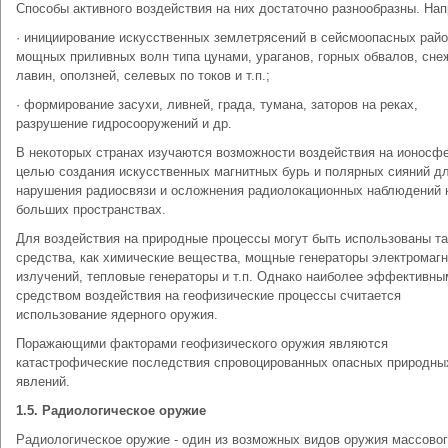
Способы активного воздействия на них достаточно разнообразны. На
· инициирование искусственных землетрясений в сейсмоопасных райо
мощных приливных волн типа цунами, ураганов, горных обвалов, сне
лавин, оползней, селевых по токов и т.п.;
· формирование засухи, ливней, града, тумана, заторов на реках,
разрушение гидросооружений и др.
В некоторых странах изучаются возможности воздействия на ионосфе
целью создания искусственных магнитных бурь и полярных сияний д
нарушения радиосвязи и осложнения радиолокационных наблюдений 
больших пространствах.
Для воздействия на природные процессы могут быть использованы та
средства, как химические вещества, мощные генераторы электромаг
излучений, тепловые генераторы и т.п. Однако наиболее эффективны
средством воздействия на геофизические процессы считается
использование ядерного оружия.
Поражающими факторами геофизического оружия являются
катастрофические последствия спровоцированных опасных природны
явлений.
1.5. Радиологическое оружие
Радиологическое оружие - один из возможных видов оружия массово