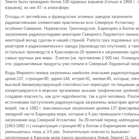
Земля было проведено более 130 ядерных взрывов (только в 1958 г. -
взрывов), из них 87- в атмосфере.
Отходы от английских и французских атомных заводов загрязнили
радиоактивными элементами практически всю Северную Атлантику,
особенно Северное, Норвежское, Гренландское, Баренцево и Белое м
загрязнение радионуклидами акватории Северного Ледовитого океана
некоторый вклад сделан и нашей страной. Работа трех подземных ат
реакторов и радиохимического завода (производство плутония), а так
остальных производств в Красноярске-26 привела к загрязнению одно
самых крупных рек мира - Енисея (на .протяжении 1 500 км). Очевидно
эти, радиоактивные продукты уже попали в Северный Ледовитый океа
Воды Мирового океана загрязнены наиболее опасными радионуклида
цезия-137, стронция-90, церия-144, иттрия-91, ниобия-95, которые, обл
высокой биоаккумулирующей способностью переходят по пищевым це
концентрируются в морских организмах высших трофических уров­ней
создавая опасность, как для гидробионтов, так и для человека. Разл
источниками поступления радионуклидов загрязнены акватории арк­ти
морей, так в 1982 г. максимальные загрязнения цезием-137 фиксирова
западной части Баренцева моря, которые в 6 раз превышали глобаль
загрязнение вод Северной Атлантики. За 29-летний период наблюден
(1963-1992 гг.) концентрация стронция-90 в Белом и Баренцевом морях
уменьшилась лишь в 3-5 раз. Значитель­ную опасность вызывают
затопленные в Карском море (около архипелага Новая Земля) 11 тыс.