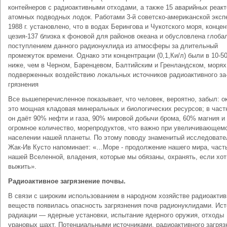
контейнеров с радиоактивными отходами, а также 15 аварийных реакт
атомных подводных лодок. Работами 3-й советско-американской эксп
1988 г. установлено, что в водах Берингова и Чукотского моря, конце
цезия-137 близка к фоновой для районов океана и обусловлена гло­б
поступлением данного радионуклида из атмосферы за длительный
промежуток времени. Однако эти концентрации (0,1,Ки/л) были в 10-50
ниже, чем в Черном, Баренцевом, Балтийским и Гренландском, морях
подверженных воздействию локальных источников радиоактивного за
грязнения
Все вышеперечисленное показывает, что чело­век, вероятно, забыл: ок
это мощная кладо­вая минеральных и биологических ресурсов; в част
он даёт 90% нефти и газа, 90% миро­вой добычи брома, 60% магния и
огромное коли­чество, морепродуктов, что важно при увеличивающем
населении нашей планеты. По этому поводу знаменитый исследовате
Жак-Ив Кусто напоминает: «…Море - продолжение нашего мира, част
нашей Вселенной, владения, которые мы обязаны, охранять, если хо
выжить».
Радиоактивное загрязнение почвы.
В связи с широким использованием в народном хозяйстве радиоакти
веществ появилась опасность загрязнения почв радионуклидами. Ист
радиации — ядерные установки, ис­пытание ядерного оружия, отходы
урановых шахт. Потенциаль­ными источниками, радиоактивного загряз