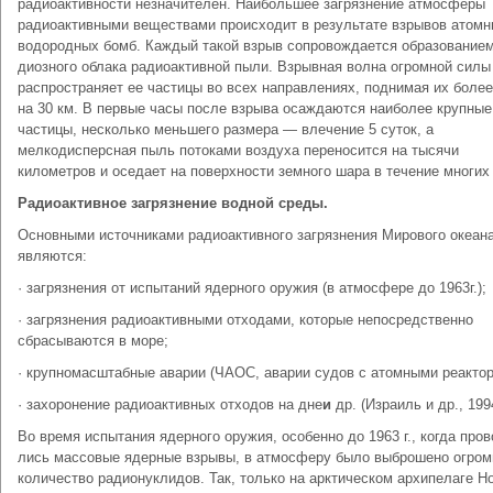
радиоактивности незначи­телен. Наибольшее загрязнение атмосферы
радиоактивными вещест­вами происходит в результате взрывов атомн
водородных бомб. Каждый такой взрыв сопровождается образованием
диозного облака радиоактивной пыли. Взрывная волна огромной силы
распространяет ее частицы во всех направлениях, подни­мая их боле
на 30 км. В первые часы после взрыва осажда­ются наиболее крупные
частицы, несколько меньшего размера — влечение 5 суток, а
мелкодисперсная пыль потоками воздуха пере­носится на тысячи
километров и оседает на поверхности земного шара в течение многих 
Радиоактивное загрязнение водной среды.
Основными источниками радиоактивного загряз­нения Мирового океан
являются:
· загрязнения от испытаний ядерного оружия (в атмосфере до 1963г.);
· загрязнения радиоактивными отходами, ко­торые непосредственно
сбрасываются в море;
· крупно­масштабные аварии (ЧАОС, аварии судов с атомными реактор
· захоронение радиоактивных отходов на дне
и
др. (Израиль и др., 199
Во время испытания ядерного оружия, особенно до 1963 г., когда пров
лись массовые ядерные взрывы, в атмосферу было вы­брошено огром
количество радионуклидов. Так, только на арктическом архипелаге Н