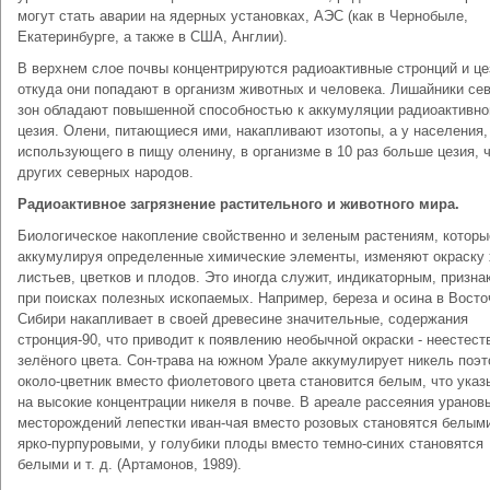
могут стать ава­рии на ядерных установках, АЭС (как в Чернобыле,
Екатерин­бурге, а также в США, Англии).
В верхнем слое почвы концентрируются радиоактивные стронций и це
откуда они попадают в организм животных и человека. Лишайники се
зон обладают повышенной спо­собностью к аккумуляции радиоактивно
цезия. Олени, питающиеся ими, накапливают изотопы, а у населения,
использующе­го в пищу оленину, в организме в 10 раз больше цезия, ч
других северных народов.
Радиоактивное загрязнение растительного и животного мира.
Биологическое накопление свойственно и зеле­ным растениям, которы
аккумулируя опреде­ленные химические элементы, изменяют окраску 
листьев, цветков и плодов. Это иногда служит, индикаторным, призна
при поисках полезных ископаемых. Например, береза и осина в Восто
Сибири накапливает в своей древесине значительные, содержания
стронция-90, что приводит к появлению необычной окраски - неестест
зелёного цвета. Сон-трава на южном Урале аккумулирует никель поэт
около-цветник вместо фиолетового цвета становится белым, что указ
на высокие концентрации ни­келя в почве. В ареале рассеяния уранов
месторождений лепестки иван-чая вместо розовых ста­новятся белым
ярко-пурпуровыми, у голубики плоды вместо темно-синих становятся
белыми и т. д. (Артамонов, 1989).