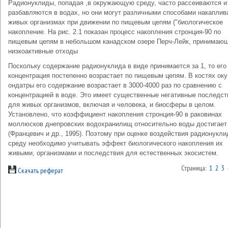
Радионуклиды, попадая ,в окружающую среду, часто рассеиваются и
разбавляются в водах, но они могут различными способами накаплив
живых организмах при движении по пищевым цепям ("биологическое
накопление. На рис. 2.1 показан процесс накопления стронция-90 по
пищевым цепям в небольшом канадском озере Перч-Лейк, принимаю
низкоактивные отходы
Поскольку содержание радионуклида в виде принимается за 1, то его
концентрация постепенно возрастает по пищевым цепям. В костях оку
ондатры его содержание возрастает в 3000-4000 раз по сравнению с
концентрацией в воде. Это имеет существенные негативные последст
для живых организмов, включая и человека, и биосферы в целом.
Установлено, что коэффициент накопления стронция-90 в раковинах
моллюсков днепровских водохранилищ относительно воды достигает
(Францевич и др., 1995). Поэтому при оценке воздействия радионукли
среду необходимо учитывать эффект биологического накопления их
живыми, организмами и последствия для есте­ственных экосистем.
Страница:
1
2
3
Скачать реферат