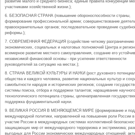
развитие малого и среднего бизнеса; единые правила конкуренции м
участниками хозяйственной жизни.);
6. БЕЗОПАСНАЯ СТРАНА (повышение обороноспособности страны,
формирование профессиональной армии; совершенствование деятел
правоохранительных органов; последовательное проведение судебно
реформы.);
7. СОВРЕМЕННАЯ ФЕДЕРАЦИЯ (содействие четкому разграничению
экономических, социальных и налоговых полномочий Центра и регион
всемерное развитие местного самоуправления, создание его устойчив
независимой финансовой основы - при усилении ответственности
руководителей за ситуацию на местах.);
8. СТРАНА ВЕЛИКОЙ КУЛЬТУРЫ И НАУКИ (рост духовного потенциа
общества и каждого человека, развитие национальных культур и сох
самобытности народов и исторических регионов; создание государст
системы поиска, отбора и поддержки талантов; наращивание научного
технологического потенциала страны, целенаправленная государстве
поддержка фундаментальной науки.
9. ВЕЛИКАЯ РОССИЯ В МЕНЯЮЩЕМСЯ МИРЕ (формирование и под
международной политики, направленной на повышение роли России в
участие России в международных системах коллективной безопаснос
защищающих мир от международного терроризма и экстремизма; раз
выгодных для России экономических международных отношений; акт