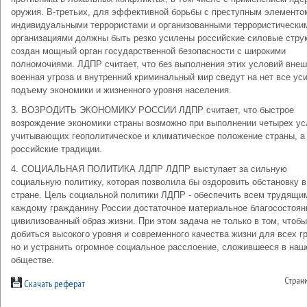
оружия. В-третьих, для эффективной борьбы с преступным элементо
индивидуальными террористами и организованными террористически
организациями должны быть резко усилены российские силовые стру
создан мощный орган государственной безопасности с широкими
полномочиями. ЛДПР считает, что без выполнения этих условий вне
военная угроза и внутренний криминальный мир сведут на нет все ус
подъему экономики и жизненного уровня населения.
3. ВОЗРОДИТЬ ЭКОНОМИКУ РОССИИ ЛДПР считает, что быстрое
возрождение экономики страны возможно при выполнении четырех ус
учитывающих геополитическое и климатическое положение страны, а
российские традиции.
4. СОЦИАЛЬНАЯ ПОЛИТИКА ЛДПР ЛДПР выступает за сильную
социальную политику, которая позволила бы оздоровить обстановку в
стране. Цель социальной политики ЛДПР - обеспечить всем трудящи
каждому гражданину России достаточное материальное благосостоян
цивилизованный образ жизни. При этом задача не только в том, чтобы
добиться высокого уровня и современного качества жизни для всех г
но и устранить огромное социальное расслоение, сложившееся в на
обществе.
Стран
Скачать реферат