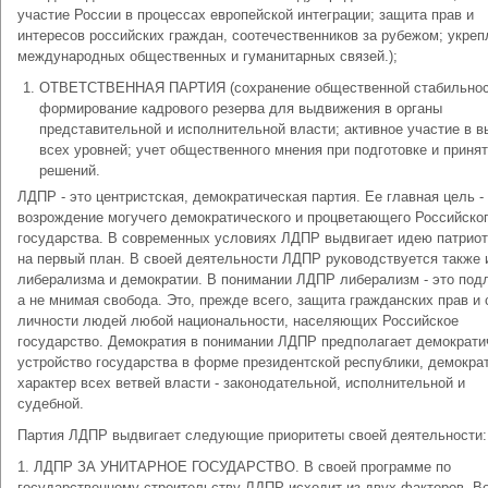
участие России в процессах европейской интеграции; защита прав и
интересов российских граждан, соотечественников за рубежом; укреп
международных общественных и гуманитарных связей.);
ОТВЕТСТВЕННАЯ ПАРТИЯ (сохранение общественной стабильнос
формирование кадрового резерва для выдвижения в органы
представительной и исполнительной власти; активное участие в 
всех уровней; учет общественного мнения при подготовке и приня
решений.
ЛДПР - это центристская, демократическая партия. Ее главная цель -
возрождение могучего демократического и процветающего Российско
государства. В современных условиях ЛДПР выдвигает идею патрио
на первый план. В своей деятельности ЛДПР руководствуется также
либерализма и демократии. В понимании ЛДПР либерализм - это под
а не мнимая свобода. Это, прежде всего, защита гражданских прав и
личности людей любой национальности, населяющих Российское
государство. Демократия в понимании ЛДПР предполагает демократи
устройство государства в форме президентской республики, демокра
характер всех ветвей власти - законодательной, исполнительной и
судебной.
Партия ЛДПР выдвигает следующие приоритеты своей деятельности:
1. ЛДПР ЗА УНИТАРНОЕ ГОСУДАРСТВО. В своей программе по
государственному строительству ЛДПР исходит из двух факторов. Во