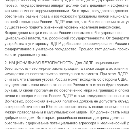
первых, государственный аппарат должен быть дешевым и эффектив
как можно менее коррумпированным. Во-вторых, государство должно
обеспечить равные права и возможности гражданам любой националь
на всей территории России. ЛДПР считает, что без исполнения этих у
существенно поднять жизненный уровень населения невозможно.
Возрождение мощи и величия России невозможно без укрепления
центральной власти, т.е. российской государственности. От федерат
устройства к унитарному. ЛДПР добивается реформирования России 
федеративного в унитарное государство. Процесс этот должен проис
конституционным путем.
2. НАЦИОНАЛЬНАЯ БЕЗОПАСНОСТЬ. Для ЛДПР национальная
безопасность - это мирная жизнь граждан, а также защита их жизни и
имущества от посягательства преступного элемента. При этом ЛДПР
считает, что главная угроза России может исходить со стороны США,
осуществлять свои цели в отношении России эта страна будет чужим
руками. В своей программе по обеспечению мира на границах и споко
жизни в городах и селах России ЛДПР ставит следующие основные з
Во-первых, российская внешняя политика должна не допустить объе
антироссийских сил на Юге и воспрепятствовать возникновению конф
между православным и мусульманским миром. Юг должен стать наш
добрым соседом. Во-вторых, российская военная доктрина должна
обеспечить сдерживание потенциального агрессора и молниеносный 
противника в локальных конфликтах, в том числе с применением яде