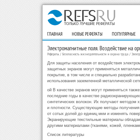
ГЛАВНАЯ
НОВЫЕ РЕФЕРАТЫ
ПОПУЛЯРНЫЕ
Электромагнитные поля. Воздействие на ор
Рефераты
/
Безопасность жизнедеятельности и охрана труда
/
Элект
Для защиты населения от воздействия электром
защитных экранов могут применяться металлич
покрытие, в том числе и специально разработа
использования заземленной металлической сет
ой В качестве экранов могут применяться такж
последние годы в качестве радиоэкранирующих
синтетических волокон. Их получают методом х
и плотности. Существующие методы получения 
от сотых долей до единиц мкм и изменять пове
Экранирующие текстильные материалы обладают
другими материалами (тканями, кожей, пленкам
Список литературы