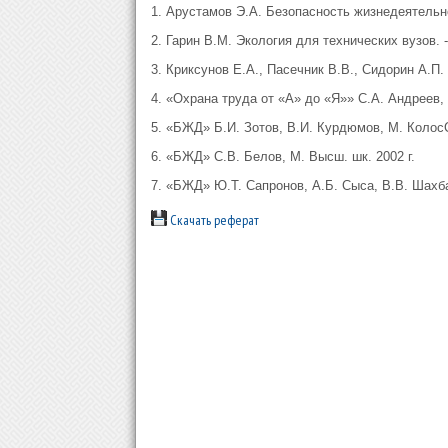
1. Арустамов Э.А. Безопасность жизнедеятельнос
2. Гарин В.М. Экология для технических вузов. -
3. Криксунов Е.А., Пасечник В.В., Сидорин А.П. 
4. «Охрана труда от «А» до «Я»» С.А. Андреев, 
5. «БЖД» Б.И. Зотов, В.И. Курдюмов, М. КолосС
6. «БЖД» С.В. Белов, М. Высш. шк. 2002 г.
7. «БЖД» Ю.Т. Сапронов, А.Б. Сыса, В.В. Шахб
Скачать реферат