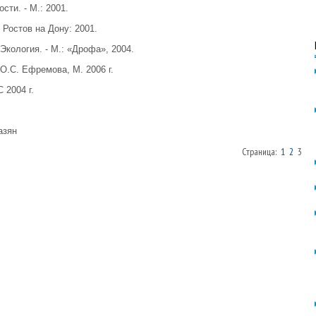
ти. - М.: 2001.
 Ростов на Дону: 2001.
Экология. - М.: «Дрофа», 2004.
О.С. Ефремова, М. 2006 г.
 2004 г.
азян
Страница:
1
2
3