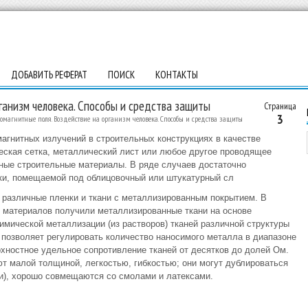
ДОБАВИТЬ РЕФЕРАТ
ПОИСК
КОНТАКТЫ
ганизм человека. Способы и средства защиты
Страница
3
ромагнитные поля. Воздействие на организм человека. Способы и средства защиты
агнитных излучений в строительных конструкциях в качестве
еская сетка, металлический лист или любое другое проводящее
нные строительные материалы. В ряде случаев достаточно
ки, помещаемой под облицовочный или штукатурный сл
е различные пленки и ткани с металлизированным покрытием. В
 материалов получили металлизированные ткани на основе
имической металлизации (из растворов) тканей различной структуры
позволяет регулировать количество наносимого металла в диапазоне
рхностное удельное сопротивление тканей от десятков до долей Ом.
 малой толщиной, легкостью, гибкостью; они могут дублироваться
и), хорошо совмещаются со смолами и латексами.