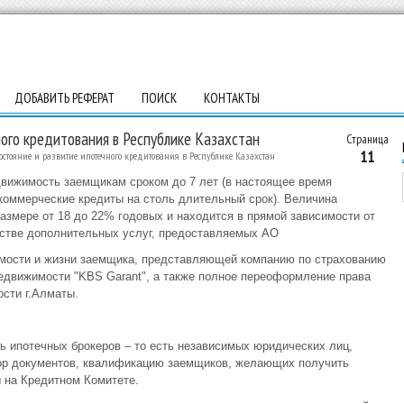
ДОБАВИТЬ РЕФЕРАТ
ПОИСК
КОНТАКТЫ
ого кредитования в Республике Казахстан
Страница
11
остояние и развитие ипотечного кредитования в Республике Казахстан
вижимость заемщикам сроком до 7 лет (в настоящее время
коммерческие кредиты на столь длительный срок). Величина
азмере от 18 до 22% годовых и находится в прямой зависимости от
естве дополнительных услуг, предоставляемых АО
имости и жизни заемщика, представляющей компанию по страхованию
едвижимости "KBS Garant", а также полное переоформление права
ости г.Алматы.
ть ипотечных брокеров – то есть независимых юридических лиц,
ор документов, квалификацию заемщиков, желающих получить
 на Кредитном Комитете.