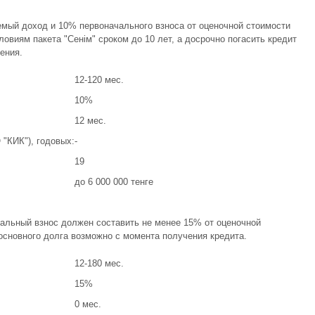
емый доход и 10% первоначального взноса от оценочной стоимости
овиям пакета "Сенiм" сроком до 10 лет, а досрочно погасить кредит
ения.
12-120 мес.
10%
12 мес.
"КИК"), годовых:
-
19
до 6 000 000 тенге
ачальный взнос должен составить не менее 15% от оценочной
сновного долга возможно с момента получения кредита.
12-180 мес.
15%
0 мес.