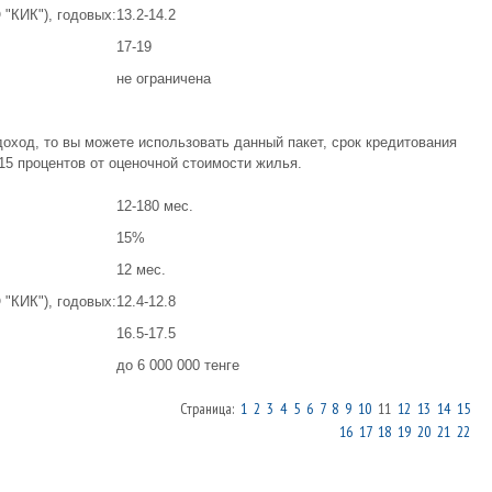
"КИК"), годовых:
13.2-14.2
17-19
не ограничена
ход, то вы можете использовать данный пакет, срок кредитования
 15 процентов от оценочной стоимости жилья.
12-180 мес.
15%
12 мес.
"КИК"), годовых:
12.4-12.8
16.5-17.5
до 6 000 000 тенге
Страница:
1
2
3
4
5
6
7
8
9
10
11
12
13
14
15
16
17
18
19
20
21
22