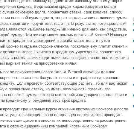
т, что неподготовленному среднестатистическому человеку, порой
получения кредита. Ведь каждый кредит характеризуется целым
сумма основного долга, процентная ставка, срок кредита, способ
шения основной суммы долга, запрет на досрочное погашение, сумма
ков, гарантии и поручительства и т.п. В результате, потенциальный
егда являются наиболее выгодными именно для него, как следствие,
ькую" сумму. Чем же ему может помочь ипотечный брокер? Начнем с
висит от кредитных учреждений и зарабатывает деньги путем
й брокер всегда на стороне клиента, поскольку ему платит клиент и
редставит интересы клиента в кредитном учреждении, зависит его
сразу с несколькими кредитными организациями, знает все тонкости и
ый вариант займа на приобретение жилья.
ь после приобретения нового жилья. В такой ситуации для вас
осрочного погашения без уплаты пенни и штрафов за досрочное
 кредиту. Если провести соответствующие расчеты, то для вас может
кую процентную ставку, но иметь возможность погасить его
 вас появится сумма, которая может пойти на досрочное погашение и
нты кредитному учреждению весь срок кредита.
я проводит специальные курсы обучения ипотечных брокеров и после
каты, удостоверяющие право владельцев сертификатов проводить
иентов-заемщиков и выносить их непосредственно на рассмотрение
ента к сертифицированным компанией ипотечным брокерам