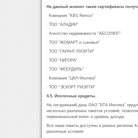
На данный момент такие сертификаты получ
· Компания "KBS Remсo"
· ТОО "АЛАДИН"
· Агентство недвижимости "АБСОЛЮТ"
· ТОО "ЖОМАРТ и сыновья"
· ТОО "ГАРАНТ РИЭЛТИ"
· ТОО "НИГОРА"
· ТОО "ФЕЕРДИЛЬ"
· Компания "ЦКН Ипотека"
· ТОО "ЭСКОРТ РИЭЛТИ"
4.5. Ипотечные кредиты.
На сегодняшний день ОАО "БТА Ипотека" предла
несколько различных пакетов условий, позвол
первоначальный взнос и уровень дохода.
Все наши пакеты доступны в разных регионах Ка
различные условия.