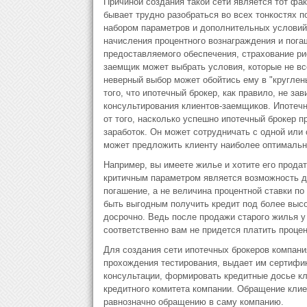
Причиной создания такой сети является тот фак
бывает трудно разобраться во всех тонкостях 
набором параметров и дополнительных условий: 
начисления процентного вознаграждения и пога
предоставляемого обеспечения, страхование рис
заемщик может выбрать условия, которые не вс
неверный выбор может обойтись ему в "круглен
того, что ипотечный брокер, как правило, не за
консультирования клиентов-заемщиков. Ипотечны
от того, насколько успешно ипотечный брокер п
заработок. Он может сотрудничать с одной или 
может предложить клиенту наиболее оптимальн
Например, вы имеете жилье и хотите его продат
критичным параметром является возможность д
погашение, а не величина процентной ставки по
быть выгодным получить кредит под более высо
досрочно. Ведь после продажи старого жилья у
соответственно вам не придется платить проце
Для создания сети ипотечных брокеров компани
прохождения тестирования, выдает им сертифи
консультации, формировать кредитные досье кл
кредитного комитета компании. Обращение кли
равнозначно обращению в саму компанию.